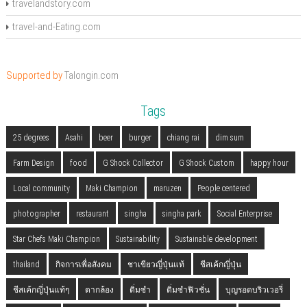
travelandstory.com
travel-and-Eating.com
Supported by
Talongin.com
Tags
25 degrees
Asahi
beer
burger
chiang rai
dim sum
Farm Design
food
G Shock Collector
G Shock Custom
happy hour
Local community
Maki Champion
maruzen
People centered
photographer
restaurant
singha
singha park
Social Enterprise
Star Chefs Maki Champion
Sustainability
Sustainable development
thailand
กิจการเพื่อสังคม
ชาเขียวญี่ปุ่นแท้
ชีสเค้กญี่ปุ่น
ชีสเค้กญี่ปุ่นแท้ๆ
ตากล้อง
ติ่มซำ
ติ่มซำฟิวชั่น
บุญรอดบริวเวอรี่