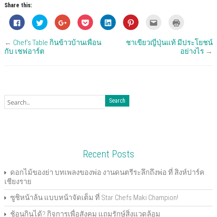
Share this:
C
C
C
C
C
C
C
C
l
l
l
l
l
l
l
l
i
i
i
i
i
i
i
i
c
c
c
c
c
c
c
c
←
Chef’s Table กินข้าวบ้านเพื่อน
ชาเขียวญี่ปุ่นแท้ มีประโยชน์
k
k
k
k
k
k
k
k
t
t
t
t
t
t
t
t
กับ เชฟอาร์ต
อย่างไร
→
o
o
o
o
o
o
o
o
s
s
s
s
s
s
e
p
h
h
h
h
h
h
m
r
a
a
a
a
a
a
a
i
r
r
r
r
r
r
i
n
e
e
e
e
e
e
l
t
o
o
o
o
o
o
t
(
n
n
n
n
n
n
h
O
F
T
G
P
L
P
i
p
a
w
o
o
i
i
s
e
c
i
o
c
n
n
t
n
e
t
g
k
k
t
o
s
b
t
l
e
e
e
a
i
o
e
e
t
d
r
f
n
o
r
+
(
I
e
r
n
k
(
(
O
n
s
i
e
(
O
O
p
(
t
e
w
Recent Posts
O
p
p
e
O
(
n
w
p
e
e
n
p
O
d
i
e
n
n
s
e
p
(
n
n
s
s
i
n
e
O
d
ดอกไม้ของย่า บทเพลงของพ่อ งานดนตรีระลึกถึงพ่อ ที่ สิงห์ปาร์ค
s
i
i
n
s
n
p
o
เชียงราย
i
n
n
n
i
s
e
w
n
n
n
e
n
i
n
)
n
e
e
w
n
n
s
ซูชิหน้าล้น แบบหน้าจัดเต็ม ที่ Star Chefs Maki Champion!
e
w
w
w
e
n
i
w
w
w
i
w
e
n
w
i
i
n
w
w
n
ช้อนกินได้? กิจการเพื่อสังคม แถมรักษ์สิ่งแวดล้อม