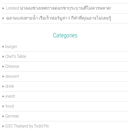
i
n
n
d
i
w
e
n
d
d
o
n
i
w
d
o
o
w
d
n
w
Limited น่าลองช่วงเทศกาลดอกซากุระบานที่ไม่ควรพลาด!
o
w
w
)
o
d
i
w
)
)
w
o
n
ฉลามแห่งสายน้ำ เรือเร็วฟอร์มูล่า 4 กีฬาที่คุณอาจไม่เคยรู้
)
)
w
d
)
o
w
)
Categories
burger
Chef's Table
Chinese
dessert
drink
event
food
German
GSC Thailand by Todd Piti