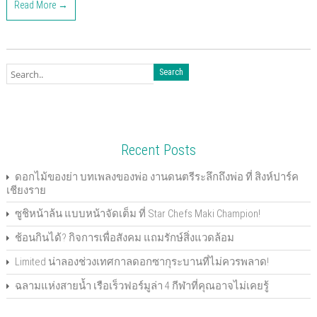
Read More →
t
t
t
t
t
t
t
t
o
o
o
o
o
o
o
o
s
s
s
s
s
s
e
p
h
h
h
h
h
h
m
r
a
a
a
a
a
a
a
i
r
r
r
r
r
r
i
n
e
e
e
e
e
e
l
t
o
o
o
o
o
o
t
(
n
n
n
n
n
n
h
O
F
T
G
P
L
P
i
p
a
w
o
o
i
i
s
e
c
i
o
c
n
n
t
n
e
t
g
k
k
t
o
s
b
t
l
e
e
e
a
i
o
e
e
t
d
r
f
n
o
r
+
(
I
e
r
n
k
(
(
O
n
s
i
e
Recent Posts
(
O
O
p
(
t
e
w
O
p
p
e
O
(
n
w
p
e
e
n
p
O
d
i
e
n
n
s
e
p
(
n
ดอกไม้ของย่า บทเพลงของพ่อ งานดนตรีระลึกถึงพ่อ ที่ สิงห์ปาร์ค
n
s
s
i
n
e
O
d
เชียงราย
s
i
i
n
s
n
p
o
i
n
n
n
i
s
e
w
n
n
n
e
n
i
n
)
ซูชิหน้าล้น แบบหน้าจัดเต็ม ที่ Star Chefs Maki Champion!
n
e
e
w
n
n
s
e
w
w
w
e
n
i
w
w
w
i
w
e
n
ช้อนกินได้? กิจการเพื่อสังคม แถมรักษ์สิ่งแวดล้อม
w
i
i
n
w
w
n
i
n
n
d
i
w
e
n
d
d
o
n
i
w
Limited น่าลองช่วงเทศกาลดอกซากุระบานที่ไม่ควรพลาด!
d
o
o
w
d
n
w
o
w
w
)
o
d
i
ฉลามแห่งสายน้ำ เรือเร็วฟอร์มูล่า 4 กีฬาที่คุณอาจไม่เคยรู้
w
)
)
w
o
n
)
)
w
d
)
o
w