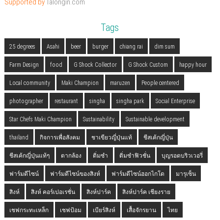
Supported by
Talongin.com
Tags
25 degrees
Asahi
beer
burger
chiang rai
dim sum
Farm Design
food
G Shock Collector
G Shock Custom
happy hour
Local community
Maki Champion
maruzen
People centered
photographer
restaurant
singha
singha park
Social Enterprise
Star Chefs Maki Champion
Sustainability
Sustainable development
thailand
กิจการเพื่อสังคม
ชาเขียวญี่ปุ่นแท้
ชีสเค้กญี่ปุ่น
ชีสเค้กญี่ปุ่นแท้ๆ
ตากล้อง
ติ่มซำ
ติ่มซำฟิวชั่น
บุญรอดบริวเวอรี่
ฟาร์มดีไซน์
ฟาร์มดีไซน์ของสิงห์
ฟาร์มดีไซน์ฮอกไกโด
มารุเซ็น
สิงห์
สิงห์ คอร์เปอเรชั่น
สิงห์ปาร์ค
สิงห์ปาร์ค เชียงราย
เชฟกระทะเหล็ก
เชฟป้อม
เบียร์สิงห์
เสื้อจักรยาน
ไทย