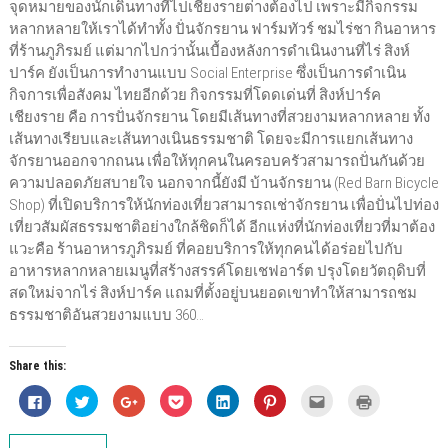
จุดหมายของนักเดินทางที่ไปเชียงรายต่างต้องไป เพราะมีกิจกรรม
หลากหลายให้เราได้ทำทั้ง ปั่นจักรยาน ฟาร์มทัวร์ ชมไร่ชา กินอาหาร
ที่ร้านภูภิรมย์ แต่มากไปกว่านั้นเบื้องหลังการดำเนินงานที่ไร่ สิงห์
ปาร์ค ยังเป็นการทำงานแบบ Social Enterprise ซึ่งเป็นการดำเนิน
กิจการเพื่อสังคม ไทยอีกด้วย กิจกรรมที่โดดเด่นที่ สิงห์ปาร์ค
เชียงราย คือ การปั่นจักรยาน โดยมีเส้นทางที่สวยงามหลากหลาย ทั้ง
เส้นทางเรียบและเส้นทางเนินธรรมชาติ โดยจะมีการแยกเส้นทาง
จักรยานออกจากถนน เพื่อให้ทุกคนในครอบครัวสามารถปั่นกันด้วย
ความปลอดภัยสบายใจ นอกจากนี้ยังมี บ้านจักรยาน (Red Barn Bicycle
Shop) ที่เปิดบริการให้นักท่องเที่ยวสามารถเช่าจักรยาน เพื่อปั่นไปท่อง
เที่ยวสัมผัสธรรมชาติอย่างใกล้ชิดก็ได้ อีกแห่งที่นักท่องเที่ยวที่มาต้อง
แวะคือ ร้านอาหารภูภิรมย์ ที่คอยบริการให้ทุกคนได้อร่อยไปกับ
อาหารหลากหลายเมนูที่สร้างสรรค์โดยเชฟอาร์ต ปรุงโดยวัตถุดิบที่
สดใหม่จากไร่ สิงห์ปาร์ค แถมที่ตั้งอยู่บนยอดเขาทำให้สามารถชม
ธรรมชาติอันสวยงามแบบ 360…
Share this:
C
C
C
C
C
C
C
C
l
l
l
l
l
l
l
l
i
i
i
i
i
i
i
i
c
c
c
c
c
c
c
c
k
k
k
k
k
k
k
k