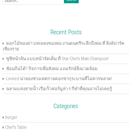
n
n
n
n
n
n
h
O
F
T
G
P
L
P
i
p
a
w
o
o
i
i
s
e
c
i
o
c
n
n
t
n
e
t
g
k
k
t
o
s
b
t
l
e
e
e
a
i
o
e
e
t
d
r
f
n
o
r
+
(
I
e
r
n
k
(
(
O
n
s
i
e
Recent Posts
(
O
O
p
(
t
e
w
O
p
p
e
O
(
n
w
p
e
e
n
p
O
d
i
e
n
n
s
e
p
(
n
ดอกไม้ของย่า บทเพลงของพ่อ งานดนตรีระลึกถึงพ่อ ที่ สิงห์ปาร์ค
n
s
s
i
n
e
O
d
เชียงราย
s
i
i
n
s
n
p
o
i
n
n
n
i
s
e
w
n
n
n
e
n
i
n
)
ซูชิหน้าล้น แบบหน้าจัดเต็ม ที่ Star Chefs Maki Champion!
n
e
e
w
n
n
s
e
w
w
w
e
n
i
w
w
w
i
w
e
n
ช้อนกินได้? กิจการเพื่อสังคม แถมรักษ์สิ่งแวดล้อม
w
i
i
n
w
w
n
i
n
n
d
i
w
e
n
d
d
o
n
i
w
Limited น่าลองช่วงเทศกาลดอกซากุระบานที่ไม่ควรพลาด!
d
o
o
w
d
n
w
o
w
w
)
o
d
i
ฉลามแห่งสายน้ำ เรือเร็วฟอร์มูล่า 4 กีฬาที่คุณอาจไม่เคยรู้
w
)
)
w
o
n
)
)
w
d
)
o
w
)
Categories
burger
Chef's Table