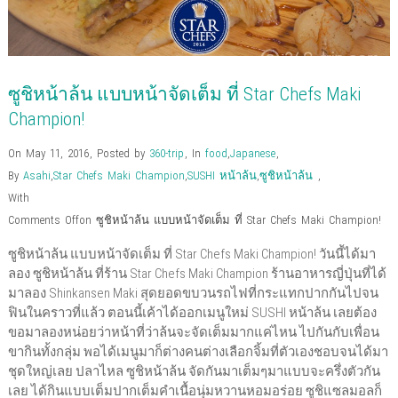
ซูชิหน้าล้น แบบหน้าจัดเต็ม ที่ Star Chefs Maki
Champion!
On May 11, 2016
,
Posted by
360-trip
,
In
food
,
Japanese
,
By
Asahi
,
Star Chefs Maki Champion
,
SUSHI หน้าล้น
,
ซูชิหน้าล้น
,
With
Comments Off
on ซูชิหน้าล้น แบบหน้าจัดเต็ม ที่ Star Chefs Maki Champion!
ซูชิหน้าล้น แบบหน้าจัดเต็ม ที่ Star Chefs Maki Champion! วันนี้ได้มา
ลอง ซูชิหน้าล้น ที่ร้าน Star Chefs Maki Champion ร้านอาหารญี่ปุ่นที่ได้
มาลอง Shinkansen Maki สุดยอดขบวนรถไฟที่กระแทกปากกันไปจน
ฟินในคราวที่แล้ว ตอนนี้เค้าได้ออกเมนูใหม่ SUSHI หน้าล้น เลยต้อง
ขอมาลองหน่อยว่าหน้าที่ว่าล้นจะจัดเต็มมากแค่ไหน ไปกันกับเพื่อน
ขากินทั้งกลุ่ม พอได้เมนูมาก็ต่างคนต่างเลือกจิ้มที่ตัวเองชอบจนได้มา
ชุดใหญ่เลย ปลาไหล ซูชิหน้าล้น จัดกันมาเต็มๆมาแบบจะครึ่งตัวกัน
เลย ได้กินแบบเต็มปากเต็มคำเนื้อนุ่มหวานหอมอร่อย ซูชิแซลมอลก็