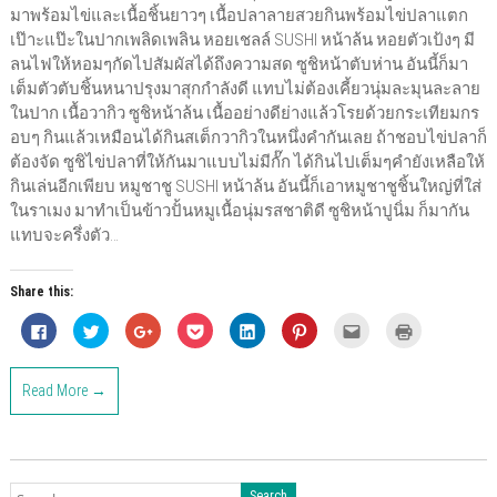
มาพร้อมไข่และเนื้อชิ้นยาวๆ เนื้อปลาลายสวยกินพร้อมไข่ปลาแตก
เป๊าะแป๊ะในปากเพลิดเพลิน หอยเชลล์ SUSHI หน้าล้น หอยตัวเป้งๆ มี
ลนไฟให้หอมๆกัดไปสัมผัสได้ถึงความสด ซูชิหน้าตับห่าน อันนี้ก็มา
เต็มตัวตับชิ้นหนาปรุงมาสุกกำลังดี แทบไม่ต้องเคี้ยวนุ่มละมุนละลาย
ในปาก เนื้อวากิว ซูชิหน้าล้น เนื้ออย่างดีย่างแล้วโรยด้วยกระเทียมกร
อบๆ กินแล้วเหมือนได้กินสเต็กวากิวในหนึ่งคำกันเลย ถ้าชอบไข่ปลาก็
ต้องจัด ซูชิไข่ปลาที่ให้กันมาแบบไม่มีกั๊ก ได้กินไปเต็มๆคำยังเหลือให้
กินเล่นอีกเพียบ หมูชาชู SUSHI หน้าล้น อันนี้ก็เอาหมูชาชูชิ้นใหญ่ที่ใส่
ในราเมง มาทำเป็นข้าวปั้นหมูเนื้อนุ่มรสชาติดี ซูชิหน้าปูนิ่ม ก็มากัน
แทบจะครึ่งตัว…
Share this:
C
C
C
C
C
C
C
C
l
l
l
l
l
l
l
l
i
i
i
i
i
i
i
i
c
c
c
c
c
c
c
c
k
k
k
k
k
k
k
k
Read More →
t
t
t
t
t
t
t
t
o
o
o
o
o
o
o
o
s
s
s
s
s
s
e
p
h
h
h
h
h
h
m
r
a
a
a
a
a
a
a
i
r
r
r
r
r
r
i
n
e
e
e
e
e
e
l
t
o
o
o
o
o
o
t
(