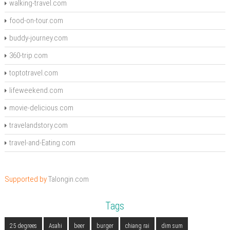
walking-travel.com
food-on-tour.com
buddy-journey.com
360-trip.com
toptotravel.com
lifeweekend.com
movie-delicious.com
travelandstory.com
travel-and-Eating.com
Supported by
Talongin.com
Tags
25 degrees
Asahi
beer
burger
chiang rai
dim sum