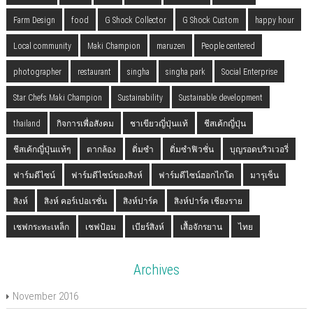
Farm Design
food
G Shock Collector
G Shock Custom
happy hour
Local community
Maki Champion
maruzen
People centered
photographer
restaurant
singha
singha park
Social Enterprise
Star Chefs Maki Champion
Sustainability
Sustainable development
thailand
กิจการเพื่อสังคม
ชาเขียวญี่ปุ่นแท้
ชีสเค้กญี่ปุ่น
ชีสเค้กญี่ปุ่นแท้ๆ
ตากล้อง
ติ่มซำ
ติ่มซำฟิวชั่น
บุญรอดบริวเวอรี่
ฟาร์มดีไซน์
ฟาร์มดีไซน์ของสิงห์
ฟาร์มดีไซน์ฮอกไกโด
มารุเซ็น
สิงห์
สิงห์ คอร์เปอเรชั่น
สิงห์ปาร์ค
สิงห์ปาร์ค เชียงราย
เชฟกระทะเหล็ก
เชฟป้อม
เบียร์สิงห์
เสื้อจักรยาน
ไทย
Archives
November 2016