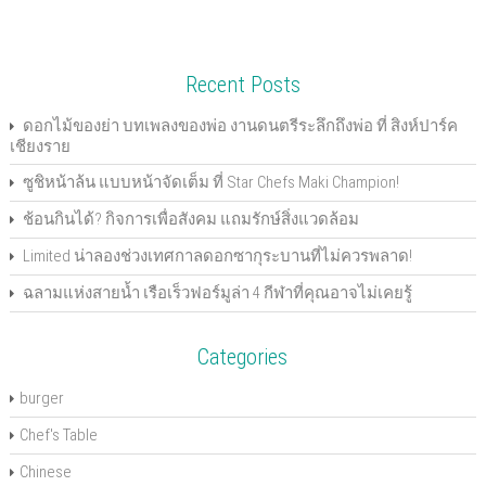
c
i
o
c
n
n
t
n
e
t
g
k
k
t
o
s
b
t
l
e
e
e
a
i
o
e
e
t
d
r
f
n
o
r
+
(
I
e
r
n
k
(
(
O
n
s
i
e
Recent Posts
(
O
O
p
(
t
e
w
O
p
p
e
O
(
n
w
p
e
e
n
p
O
d
i
e
n
n
s
e
p
(
n
ดอกไม้ของย่า บทเพลงของพ่อ งานดนตรีระลึกถึงพ่อ ที่ สิงห์ปาร์ค
n
s
s
i
n
e
O
d
เชียงราย
s
i
i
n
s
n
p
o
i
n
n
n
i
s
e
w
n
n
n
e
n
i
n
)
ซูชิหน้าล้น แบบหน้าจัดเต็ม ที่ Star Chefs Maki Champion!
n
e
e
w
n
n
s
e
w
w
w
e
n
i
w
w
w
i
w
e
n
ช้อนกินได้? กิจการเพื่อสังคม แถมรักษ์สิ่งแวดล้อม
w
i
i
n
w
w
n
i
n
n
d
i
w
e
n
d
d
o
n
i
w
Limited น่าลองช่วงเทศกาลดอกซากุระบานที่ไม่ควรพลาด!
d
o
o
w
d
n
w
o
w
w
)
o
d
i
ฉลามแห่งสายน้ำ เรือเร็วฟอร์มูล่า 4 กีฬาที่คุณอาจไม่เคยรู้
w
)
)
w
o
n
)
)
w
d
)
o
w
)
Categories
burger
Chef's Table
Chinese