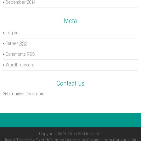
December 2014
Meta
Log in
Entries
RSS
Comments
RSS
WordPress.org
Contact Us
360-trip@outlook.com
Copyright © 2015 by
360-trip.com
Invert Theme by
SketchThemes
Support by
Geranun.com
Copyright ©