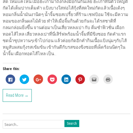
สด ใหม่แค่ไหน เมื่อฮะเก๋ามาถึงก็ลงมือกินกันเลย ฮะเก๋าที่นี่ตัวใหญ่ดี
กัดได้เต็มปากเต็มคำ แป้งบางใสห่อไส้กุ้งที่สดใหม่กัดแล้วเนื้อเด้งๆ
หอมกลิ่นน้ำมันงานิดๆ น้ำจิ้มซอสเปรี้ยวที่ร้าน เชฟป้อม ใช้จะมีความ
หอมของกลิ่นผลไม้ด้วย ทำให้เมื่อจิ้มกินด้วยกันจะได้รสชาติที่
กลมกล่อมยิ่งขึ้น จานต่อมาเป็นเสี่ยวหลงเปา กับ ติ่มซำฟิวชั่น เผือก
ทอดไส้ไหล เสี่ยวหลงเปาที่นี่เสิร์ฟพร้อมน้ำจิ้มที่มีขิงซอย กัดคำแรก
ซดน้ำซุปหวานๆเข้าไปก่อน แล้วค่อยกัดอีกคำกินเนื้อแป้งนุ่มๆกับไส้
หมูสับผสมกุ้งรสเข้มข้น เข้ากันดีกับรสของขิงซอยที่เผ็ดร้อนนิดๆใน
น้ำจิ้ม เผือกทอดไส้ไหล เป็น…
Share this:
C
C
C
C
C
C
C
C
l
l
l
l
l
l
l
l
i
i
i
i
i
i
i
i
c
c
c
c
c
c
c
c
k
k
k
k
k
k
k
k
Read More →
t
t
t
t
t
t
t
t
o
o
o
o
o
o
o
o
s
s
s
s
s
s
e
p
h
h
h
h
h
h
m
r
a
a
a
a
a
a
a
i
r
r
r
r
r
r
i
n
e
e
e
e
e
e
l
t
o
o
o
o
o
o
t
(
n
n
n
n
n
n
h
O
F
T
G
P
L
P
i
p
a
w
o
o
i
i
s
e