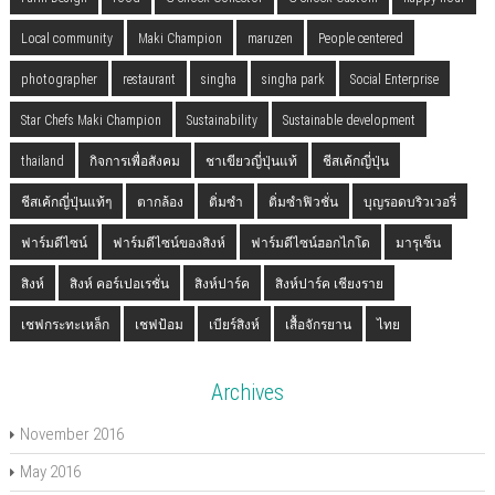
Local community
Maki Champion
maruzen
People centered
photographer
restaurant
singha
singha park
Social Enterprise
Star Chefs Maki Champion
Sustainability
Sustainable development
thailand
กิจการเพื่อสังคม
ชาเขียวญี่ปุ่นแท้
ชีสเค้กญี่ปุ่น
ชีสเค้กญี่ปุ่นแท้ๆ
ตากล้อง
ติ่มซำ
ติ่มซำฟิวชั่น
บุญรอดบริวเวอรี่
ฟาร์มดีไซน์
ฟาร์มดีไซน์ของสิงห์
ฟาร์มดีไซน์ฮอกไกโด
มารุเซ็น
สิงห์
สิงห์ คอร์เปอเรชั่น
สิงห์ปาร์ค
สิงห์ปาร์ค เชียงราย
เชฟกระทะเหล็ก
เชฟป้อม
เบียร์สิงห์
เสื้อจักรยาน
ไทย
Archives
November 2016
May 2016