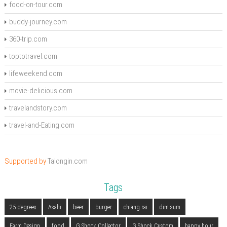
food-on-tour.com
buddy-journey.com
360-trip.com
toptotravel.com
lifeweekend.com
movie-delicious.com
travelandstory.com
travel-and-Eating.com
Supported by
Talongin.com
Tags
25 degrees
Asahi
beer
burger
chiang rai
dim sum
Farm Design
food
G Shock Collector
G Shock Custom
happy hour