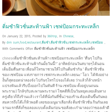
ติ่มซำฟิวชั่นสะท้านฟ้า เชฟป้อมกระทะเหล็ก
On January 22, 2015
,
Posted by
360-trip
,
In
Chinese
,
By
dim sum
,
food
,
restaurant
,
ติ่มซำ
,
ติ่มซำฟิวชั่น
,
เชฟกระทะเหล็ก
,
เชฟป้อม
,
With
Comments Off
on ติ่มซำฟิวชั่นสะท้านฟ้า เชฟป้อมกระทะเหล็ก
chineseติ่มซำฟิวชั่นสะท้านฟ้า เชฟป้อมกระทะเหล็ก “ตื่นๆ ไปกิน
ติ่มซำฟิวชั่น สะท้านฟ้ากันมั้ยวันนี้?” อาทิตย์ก่อนวันสบายๆได้นอน
เต็มอิ่มตื่นสาย เพื่อนก็โทรมาชวนให้ไปกินติ่มซำกัน ” ติ่มซำฟิวชั่น
ของ เชฟป้อม แห่งรายการ เชฟกระทะเหล็ก เลยนะ” โอว…ได้ฟังอย่าง
งั้นก็สุดยอดน่าลองจัง ไปกันๆโทรไปจองได้เลย ว่าแล้วก็ล้างหน้า
แปรงฟันแล้วรีบบึ่งออกไปในทันที ร้าน เชฟป้อม ตั้งอยู่บนถนน
พระราม3 ใกล้ๆกับสะพานพระราม9 โชคดีที่เป็นวันหยุดเลยเดินทาง
ครู่เดียวก็ถึงร้านแล้ว เราได้ที่นั่งกันที่ชั้น3 ของร้าน ต้องเดินขึ้นกันพอ
สมควรถึงโต๊ะก็หิวพอดี เลยขอเมนูมาเลือกสั่ง ติ่มซำฟิวชั่น กินกันเลย
จานแรกที่สั่งก็ขอลองแบบดั้งเดิมก่อน ขอสั่งฮะเก๋ามาลองว่าของเค้าดี