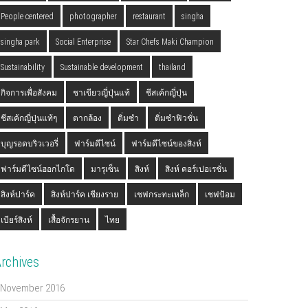
People centered
photographer
restaurant
singha
singha park
Social Enterprise
Star Chefs Maki Champion
Sustainability
Sustainable development
thailand
กิจการเพื่อสังคม
ชาเขียวญี่ปุ่นแท้
ชีสเค้กญี่ปุ่น
ชีสเค้กญี่ปุ่นแท้ๆ
ตากล้อง
ติ่มซำ
ติ่มซำฟิวชั่น
บุญรอดบริวเวอรี่
ฟาร์มดีไซน์
ฟาร์มดีไซน์ของสิงห์
ฟาร์มดีไซน์ฮอกไกโด
มารุเซ็น
สิงห์
สิงห์ คอร์เปอเรชั่น
สิงห์ปาร์ค
สิงห์ปาร์ค เชียงราย
เชฟกระทะเหล็ก
เชฟป้อม
เบียร์สิงห์
เสื้อจักรยาน
ไทย
rchives
November 2016