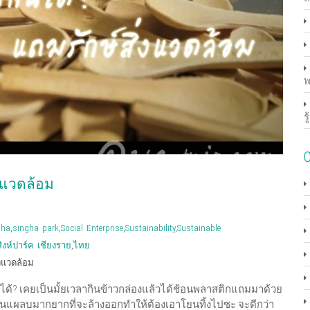
พ
รู้
C
่งแวดล้อม
gha
,
singha park
,
Social Enterprise
,
Sustainability
,
Sustainable
สิงห์ปาร์ค เชียงราย
,
ไทย
่งแวดล้อม
กินได้? เคยเป็นมั้ยเวลากินข้าวกล่องแล้วได้ช้อนพลาสติกแถมมาด้วย
นก็มันแผลบมากยากที่จะล้างออกทำให้ต้องเอาโยนทิ้งไปซะ จะดีกว่า