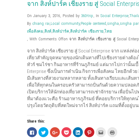
จาก สิงห์ปาร์ค เชียงราย สู่ Social Enterpr
On January 3, 2016
,
Posted by
360-trip
,
In
Social Enterprise
,
Thail
By
chiang rai
,
Local community
,
People centered
,
singha
,
singha par
เพื่อสังคม
,
สิงห์
,
สิงห์ปาร์ค
,
สิงห์ปาร์ค เชียงราย
,
ไทย
,
With
Comments Off
on จาก สิงห์ปาร์ค เชียงราย สู่ Social Enter
จาก สิงห์ปาร์ค เชียงราย สู่ Social Enterprise จาก แหล่งท่อง
เที่ยวสำคัญจุดหมายของนักเดินทางที่ไปเชียงรายต่างต้อง
ทัวร์ ชมไร่ชา กินอาหารที่ร้านภูภิรมย์ แต่มากไปกว่านั้นเ
Enterprise ซึ่งเป็นการดำเนิน กิจการเพื่อสังคม ไทยอีกด้วย
มีเส้นทางที่สวยงามหลากหลาย ทั้งเส้นทางเรียบและเส้
เพื่อให้ทุกคนในครอบครัวสามารถปั่นกันด้วยความปลอดภัยสบ
เปิดบริการให้นักท่องเที่ยวสามารถเช่าจักรยาน เพื่อปั่นไปท่
ที่มาต้องแวะคือ ร้านอาหารภูภิรมย์ ที่คอยบริการให้ทุ
ปรุงโดยวัตถุดิบที่สดใหม่จากไร่ สิงห์ปาร์ค แถมที่ตั้
Share this:
C
C
C
C
C
C
C
C
l
l
l
l
l
l
l
l
i
i
i
i
i
i
i
i