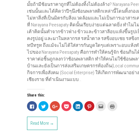
มั้ยถ้ามีช้อนราคาถูกที่ไม่ต้องทิ้งไม่ต้องล้าง? Narayana 
เช่นนั้นและได้คิดว่าปีๆนึงช้อนพลาสติกเหล่านี้โดนทิ้งก
ไม่หาสิ่งที่เป็นมิตรกับสิ่งแวดล้อมและไม่เป็นการเอาสารเ
ที่ Narayana Peesapaty คิดนั้นเรียบง่ายแต่ฉลาดยิ่ง ทำ
เค้าคิดนั้นทำจากข้าวฟ่าง ข้าวและข้าวสาลีอบแห้งขึ้นรูป
คงรูปอยู่ และมาในหลากรส รสน้ำตาล รสขิงอบเชย รสขิงกระ
ทบีทรูท ถึงแม้จะไม่ได้ใส่สารกันบูดใดๆแต่เพราะอบแห้งทำ
ไปของ Narayana Peesapaty คือการทำให้คนรู้จัก ช้อนกินไ
ราคาต่อชิ้นถูกลงกว่าช้อนพลาสติก ทำให้คนไม่ใช้ช้อนพลาส
บ้านและยังเป็นการส่งเสริมเกษตรกรท้องถิ่น(Local commu
กิจการเพื่อสังคม (Social Enterprise) ให้เกิดการพัฒนาอย่างย
เชียงราย ที่ดำเนินงานแบบ…
Share this:
C
C
C
C
C
C
C
C
l
l
l
l
l
l
l
l
i
i
i
i
i
i
i
i
c
c
c
c
c
c
c
c
k
k
k
k
k
k
k
k
Read More →
t
t
t
t
t
t
t
t
o
o
o
o
o
o
o
o
s
s
s
s
s
s
e
p
h
h
h
h
h
h
m
r
a
a
a
a
a
a
a
i