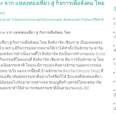
ise จาก แหล่งท่องเที่ยว สู่ กิจการเพื่อสังคม ไทย
S
and
,
k
,
Social Enterprise
,
Sustainability
,
Sustainable development
,
thailand
,
กิจการ
E
prise จาก แหล่งท่องเที่ยว สู่ กิจการเพื่อสังคม ไทย
เ
เที่ยว สู่ กิจการเพื่อสังคม ไทย สิงห์ปาร์ค เชียงราย เป็นแหล่งท่อง
ไป เพราะมีกิจกรรมหลากหลายให้เราได้ทำทั้ง ปั่นจักรยาน ฟาร์ม
บื้องหลังการดำเนินงานที่ไร่ สิงห์ปาร์ค ยังเป็นการทำงานแบบ Social
 กิจกรรมที่โดดเด่นที่ สิงห์ปาร์ค เชียงราย คือ การปั่นจักรยาน โดย
S
นทางเนินธรรมชาติ โดยจะมีการแยกเส้นทางจักรยานออกจากถนน
ายใจ นอกจากนี้ยังมี บ้านจักรยาน (Red Barn Bicycle Shop) ที่
องเที่ยวสัมผัสธรรมชาติอย่างใกล้ชิดก็ได้ อีกแห่งที่นักท่องเที่ยว
กคนได้อร่อยไปกับอาหารหลากหลายเมนูที่สร้างสรรค์โดยเชฟอาร์ต
งอยู่บนยอดเขาทำให้สามารถชมธรรมชาติอันสวยงามแบบ 360…
ย
น