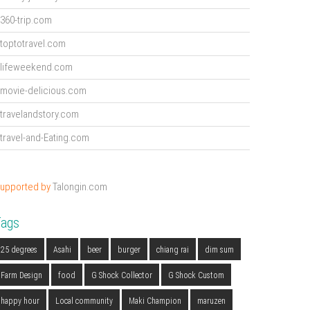
360-trip.com
toptotravel.com
lifeweekend.com
movie-delicious.com
travelandstory.com
travel-and-Eating.com
upported by
Talongin.com
Tags
25 degrees
Asahi
beer
burger
chiang rai
dim sum
Farm Design
food
G Shock Collector
G Shock Custom
happy hour
Local community
Maki Champion
maruzen