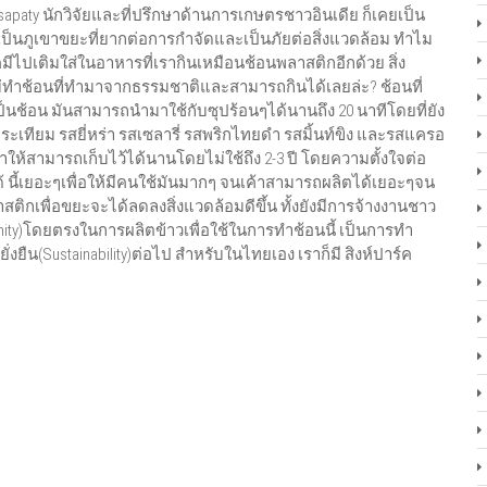
Peesapaty นักวิจัยและที่ปรึกษาด้านการเกษตรชาวอินเดีย ก็เคยเป็น
องเป็นภูเขาขยะที่ยากต่อการกำจัดและเป็นภัยต่อสิ่งแวดล้อม ทำไม
คมีไปเติมใส่ในอาหารที่เรากินเหมือนช้อนพลาสติกอีกด้วย สิ่ง
ไมไม่ทำช้อนที่ทำมาจากธรรมชาติและสามารถกินได้เลยล่ะ? ช้อนที่
เป็นช้อน มันสามารถนำมาใช้กับซุปร้อนๆได้นานถึง 20 นาทีโดยที่ยัง
เทียม รสยี่หร่า รสเซลารี่ รสพริกไทยดำ รสมิ้นท์ขิง และรสแครอ
ให้สามารถเก็บไว้ได้นานโดยไม่ใช้ถึง 2-3 ปี โดยความตั้งใจต่อ
ด้ นี้เยอะๆเพื่อให้มีคนใช้มันมากๆ จนเค้าสามารถผลิตได้เยอะๆจน
ติกเพื่อขยะจะได้ลดลงสิ่งแวดล้อมดีขึ้น ทั้งยังมีการจ้างงานชาว
nity)โดยตรงในการผลิตข้าวเพื่อใช้ในการทำช้อนนี้ เป็นการทำ
ั่งยืน(Sustainability)ต่อไป สำหรับในไทยเอง เราก็มี สิงห์ปาร์ค