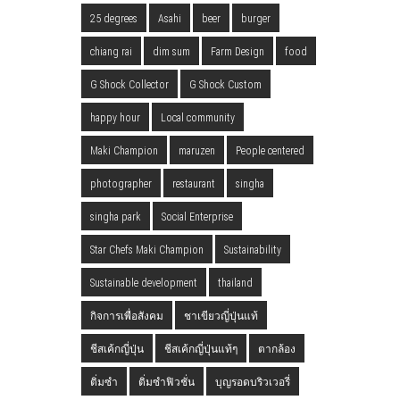
25 degrees
Asahi
beer
burger
chiang rai
dim sum
Farm Design
food
G Shock Collector
G Shock Custom
happy hour
Local community
Maki Champion
maruzen
People centered
photographer
restaurant
singha
singha park
Social Enterprise
Star Chefs Maki Champion
Sustainability
Sustainable development
thailand
กิจการเพื่อสังคม
ชาเขียวญี่ปุ่นแท้
ชีสเค้กญี่ปุ่น
ชีสเค้กญี่ปุ่นแท้ๆ
ตากล้อง
ติ่มซำ
ติ่มซำฟิวชั่น
บุญรอดบริวเวอรี่