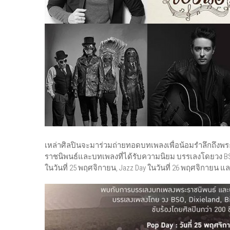
เหล่าศิลปินจะมาร่วมถ่ายทอดบทเพลงเพื่อน้อมรำลึกถึง
ราชนิพนธ์และบทเพลงที่ได้รับความนิยม บรรเลงโดยวง BSO, 
ในวันที่ 25 พฤศจิกายน, Jazz Day ในวันที่ 26 พฤศจิกายน แล