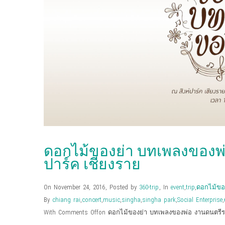
ดอกไม้ของย่า บทเพลงของพ่อ 
ปาร์ค เชียงราย
On November 24, 2016
,
Posted by
360-trip
,
In
event
,
trip
,
ดอกไม้ขอ
By
chiang rai
,
concert
,
music
,
singha
,
singha park
,
Social Enterprise
,
With
Comments Off
on ดอกไม้ของย่า บทเพลงของพ่อ งานดนตรีระลึ