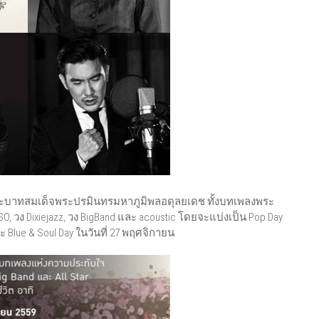
พระบาทสมเด็จพระปรมินทรมหาภูมิพลอดุลยเดช ทั้งบทเพลงพระ
วง Dixiejazz, วง BigBand และ acoustic โดยจะแบ่งเป็น Pop Day
ะ Blue & Soul Day ในวันที่ 27 พฤศจิกายน