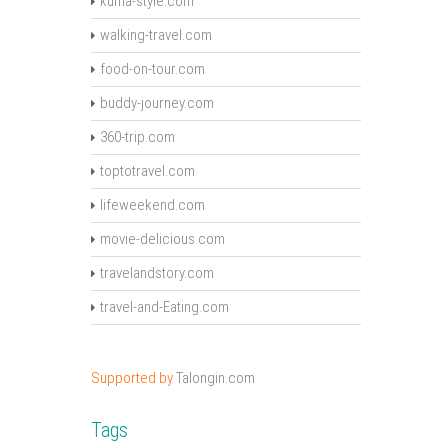
kuma-style.com
walking-travel.com
food-on-tour.com
buddy-journey.com
360-trip.com
toptotravel.com
lifeweekend.com
movie-delicious.com
travelandstory.com
travel-and-Eating.com
Supported by
Talongin.com
Tags