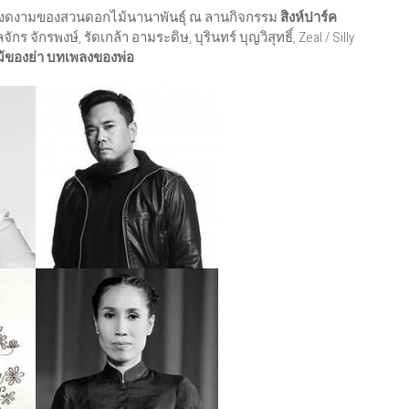
มงดงามของสวนดอกไม้นานาพันธุ์ ณ ลานกิจกรรม
สิงห์ปาร์ค
ร จักรพงษ์, รัดเกล้า อามระดิษ, บุรินทร์ บุญวิสุทธิ์, Zeal / Silly
้ของย่า บทเพลงของพ่อ