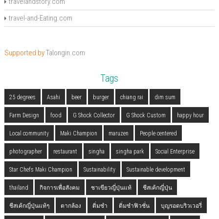
travelandstory.com
travel-and-Eating.com
Supported by
Talongin.com
Tags
25 degrees
Asahi
beer
burger
chiang rai
dim sum
Farm Design
food
G Shock Collector
G Shock Custom
happy hour
Local community
Maki Champion
maruzen
People centered
photographer
restaurant
singha
singha park
Social Enterprise
Star Chefs Maki Champion
Sustainability
Sustainable development
thailand
กิจการเพื่อสังคม
ชาเขียวญี่ปุ่นแท้
ชีสเค้กญี่ปุ่น
ชีสเค้กญี่ปุ่นแท้ๆ
ตากล้อง
ติ่มซำ
ติ่มซำฟิวชั่น
บุญรอดบริวเวอรี่