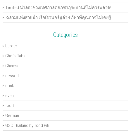
)
o
w
Limited น่าลองช่วงเทศกาลดอกซากุระบานที่ไม่ควรพลาด!
)
ฉลามแห่งสายน้ำ เรือเร็วฟอร์มูล่า 4 กีฬาที่คุณอาจไม่เคยรู้
Categories
burger
Chef's Table
Chinese
dessert
drink
event
food
German
GSC Thailand by Todd Piti