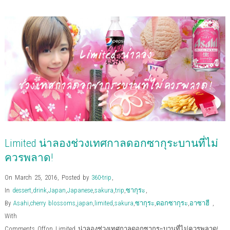
e
e
e
e
e
e
l
t
o
o
o
o
o
o
t
(
n
n
n
n
n
n
h
O
F
T
G
P
L
P
i
p
a
w
o
o
i
i
s
e
c
i
o
c
n
n
t
n
e
t
g
k
k
t
o
s
b
t
l
e
e
e
a
i
o
e
e
t
d
r
f
n
o
r
+
(
I
e
r
n
k
(
(
O
n
s
i
e
(
O
O
p
(
t
e
w
O
p
p
e
O
(
n
w
p
e
e
n
p
O
d
i
e
n
n
s
e
p
(
n
n
s
s
i
n
e
O
d
s
i
i
n
s
n
p
o
i
n
n
n
i
s
e
w
n
n
n
e
n
i
n
)
n
e
e
w
n
n
s
e
w
w
w
e
n
i
w
w
w
i
w
e
n
w
i
i
n
w
w
n
Limited น่าลองช่วงเทศกาลดอกซากุระบานที่ไม่
i
n
n
d
i
w
e
n
d
d
o
n
i
w
d
o
o
w
d
n
w
ควรพลาด!
o
w
w
)
o
d
i
w
)
)
w
o
n
)
)
w
d
On March 25, 2016
,
Posted by
360-trip
,
)
o
w
In
dessert
,
drink
,
Japan
,
Japanese
,
sakura
,
trip
,
ซากุระ
,
)
By
Asahi
,
cherry blossoms
,
japan
,
limited
,
sakura
,
ซากุระ
,
ดอกซากุระ
,
อาซาฮี
,
With
Comments Off
on Limited น่าลองช่วงเทศกาลดอกซากุระบานที่ไม่ควรพลาด!