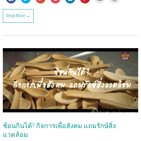
l
l
l
l
l
l
l
l
i
i
i
i
i
i
i
i
c
c
c
c
c
c
c
c
k
k
k
k
k
k
k
k
Read More →
t
t
t
t
t
t
t
t
o
o
o
o
o
o
o
o
s
s
s
s
s
s
e
p
h
h
h
h
h
h
m
r
a
a
a
a
a
a
a
i
r
r
r
r
r
r
i
n
e
e
e
e
e
e
l
t
o
o
o
o
o
o
t
(
n
n
n
n
n
n
h
O
F
T
G
P
L
P
i
p
a
w
o
o
i
i
s
e
c
i
o
c
n
n
t
n
e
t
g
k
k
t
o
s
b
t
l
e
e
e
a
i
o
e
e
t
d
r
f
n
o
r
+
(
I
e
r
n
k
(
(
O
n
s
i
e
(
O
O
p
(
t
e
w
O
p
p
e
O
(
n
w
p
e
e
n
p
O
d
i
e
n
n
s
e
p
(
n
n
s
s
i
n
e
O
d
s
i
i
n
s
n
p
o
i
n
n
n
i
s
e
w
n
n
n
e
n
i
n
)
n
e
e
w
n
n
s
e
w
w
w
e
n
i
w
w
w
i
w
e
n
w
i
i
n
w
w
n
ช้อนกินได้? กิจการเพื่อสังคม แถมรักษ์สิ่ง
i
n
n
d
i
w
e
n
d
d
o
n
i
w
d
o
o
w
d
n
w
แวดล้อม
o
w
w
)
o
d
i
w
)
)
w
o
n