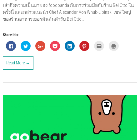
เล่าถึงความเป็นมาของ foodpanda กับการร่วมมือกับร้าน Bei Otto ใน
ครั้งนี้ และกล่าวแนะนำ Chef Alexander Von Wnuk-Lipinski เชฟใหญ่
ของร้านอาหารเยอรมันต้นตํารับ Bei Otto…
Share this:
C
C
C
C
C
C
C
C
l
l
l
l
l
l
l
l
i
i
i
i
i
i
i
i
c
c
c
c
c
c
c
c
k
k
k
k
k
k
k
k
Read More →
t
t
t
t
t
t
t
t
o
o
o
o
o
o
o
o
s
s
s
s
s
s
e
p
h
h
h
h
h
h
m
r
a
a
a
a
a
a
a
i
r
r
r
r
r
r
i
n
e
e
e
e
e
e
l
t
o
o
o
o
o
o
t
(
n
n
n
n
n
n
h
O
F
T
G
P
L
P
i
p
a
w
o
o
i
i
s
e
c
i
o
c
n
n
t
n
e
t
g
k
k
t
o
s
b
t
l
e
e
e
a
i
o
e
e
t
d
r
f
n
o
r
+
(
I
e
r
n
k
(
(
O
n
s
i
e
(
O
O
p
(
t
e
w
O
p
p
e
O
(
n
w
p
e
e
n
p
O
d
i
e
n
n
s
e
p
(
n