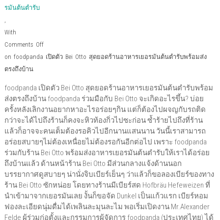
รมันต้นตํารับ
,
With
Comments Off
on foodpanda เปิดตัว Bei Otto สุดยอดร้านอาหารเยอรมันต้นตํารับพร้อมส่ง
ตรงถึงบ้าน
foodpanda เปิดตัว Bei Otto สุดยอดร้านอาหารเยอรมันต้นตํารับพร้อม
ส่งตรงถึงบ้าน foodpanda ร่วมมือกับ Bei Otto จะเกิดอะไรขึ้น? บ่อย
ครั้งหลังเลิกงานอยากหาอะไรอร่อยๆกิน แต่ก็ต้องไปผจญกับรถติด
กว่าจะได้ไปถึงร้านก็คงจะหิวท้องกิ่วไปซะก่อน ซ้ำร้ายไปถึงที่ร้าน
แล้วก็อาจจะคนเต็มต้องรอคิวไปอีกนานแสนนาน วันนี้เราสามารถ
อร่อยสบายๆไม่ต้องเหนื่อยไม่ต้องรอกันอีกต่อไป เพราะ foodpanda
ร่วมกับร้าน Bei Otto พร้อมส่งอาหารเยอรมันต้นตํารับให้เราได้อร่อย
ถึงบ้านแล้ว ด้านหน้าร้าน Bei Otto มีส่วนกลางแจ้งด้านนอก
บรรยากาศดูสบายๆ น่านั่งจิบเบียร์เย็นๆ ว่าแล้วก็ขอลองเบียร์ของทาง
ร้าน Bei Otto ซักหน่อย โดยทางร้านมีเบียร์สด Hofbräu Hefeweizen ที่
นำเข้ามาจากเยอรมันเลย งั้นก็ขอจัด Dunkel เป็นแก้วแรก เบียร์หอม
ฟองละเอียดนุ่มดื่มได้เพลินละมุนละไม พอเริ่มเปิดงาน Mr.Alexander
Felde ผู้ร่วมก่อตั้งและกรรมการผู้จัดการ foodpanda (ประเทศไทย) ได้