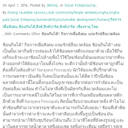
)
)
w
d
On April 1, 2016
,
Posted by
360-trip
,
In
Social Enterprise
,
trip
,
)
o
w
By
chiang rai
,
edible spoons
,
Local community
,
People centered
,
singha
,
singha
)
park
,
Social Enterprise
,
Sustainability
,
Sustainable development
,
thailand
,
กิจการ
เพื่อสังคม
,
ช้อนกินได้
,
สิงห์
,
สิงห์ปาร์ค
,
สิงห์ปาร์ค เชียงราย
,
ไทย
,
With
Comments Off
on ช้อนกินได้? กิจการเพื่อสังคม แถมรักษ์สิ่งแวดล้อม
ช้อนกินได้? กิจการเพื่อสังคม แถมรักษ์สิ่งแวดล้อม ช้อนกินได้? เคย
เป็นมั้ยเวลากินข้าวกล่องแล้วได้ช้อนพลาสติกแถมมาด้วย เมื่อใช้กิน
เสร็จแล้วจะเอาช้อนไปล้างเพื่อไว้ใช้ใหม่ช้อนก็มันแผลบมากยากที่จะ
ล้างออกทำให้ต้องเอาโยนทิ้งไปซะ จะดีกว่ามั้ยถ้ามีช้อนราคาถูกที่ไม่
ต้องทิ้งไม่ต้องล้าง? Narayana Peesapaty นักวิจัยและที่ปรึกษาด้าน
การเกษตรชาวอินเดีย ก็เคยเป็นเช่นนั้นและได้คิดว่าปีๆนึงช้อน
พลาสติกเหล่านี้โดนทิ้งกองเป็นภูเขาขยะที่ยากต่อการกำจัดและเป็น
ภัยต่อสิ่งแวดล้อม ทำไมไม่หาสิ่งที่เป็นมิตรกับสิ่งแวดล้อมและไม่
เป็นการเอาสารเคมีไปเติมใส่ในอาหารที่เรากินเหมือนช้อนพลาสติก
อีกด้วย สิ่งที่ Narayana Peesapaty คิดนั้นเรียบง่ายแต่ฉลาดยิ่ง ทำไมไม่
ทำช้อนที่ทำมาจากธรรมชาติและสามารถกินได้เลยล่ะ? ช้อนที่เค้าคิด
นั้นทำจากข้าวฟ่าง ข้าวและข้าวสาลีอบแห้งขึ้นรูปเป็นช้อน มัน
สามารถนำมาใช้กับซุปร้อนๆได้นานถึง 20 นาทีโดยที่ยังคงรูปอยู่ และ
มาในหลากรส รสน้ำตาล รสขิงอบเชย รสขิงกระเทียม รสยี่หร่า รสเซ