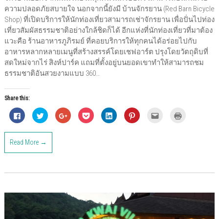
ความปลอดภัยสบายใจ นอกจากนี้ยังมี บ้านจักรยาน (Red Barn Bicycle
Shop) ที่เปิดบริการให้นักท่องเที่ยวสามารถเช่าจักรยาน เพื่อปั่นไปท่อง
เที่ยวสัมผัสธรรมชาติอย่างใกล้ชิดก็ได้ อีกแห่งที่นักท่องเที่ยวที่มาต้อง
แวะคือ ร้านอาหารภูภิรมย์ ที่คอยบริการให้ทุกคนได้อร่อยไปกับ
อาหารหลากหลายเมนูที่สร้างสรรค์โดยเชฟอาร์ต ปรุงโดยวัตถุดิบที่
สดใหม่จากไร่ สิงห์ปาร์ค แถมที่ตั้งอยู่บนยอดเขาทำให้สามารถชม
ธรรมชาติอันสวยงามแบบ 360…
Share this:
C
C
C
C
C
C
C
C
l
l
l
l
l
l
l
l
i
i
i
i
i
i
i
i
c
c
c
c
c
c
c
c
k
k
k
k
k
k
k
k
Read More →
t
t
t
t
t
t
t
t
o
o
o
o
o
o
o
o
s
s
s
s
s
s
e
p
h
h
h
h
h
h
m
r
a
a
a
a
a
a
a
i
r
r
r
r
r
r
i
n
e
e
e
e
e
e
l
t
o
o
o
o
o
o
t
(
n
n
n
n
n
n
h
O
F
T
G
P
L
P
i
p
a
w
o
o
i
i
s
e
c
i
o
c
n
n
t
n
e
t
g
k
k
t
o
s