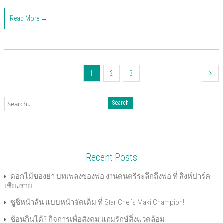
i
i
i
i
i
i
i
i
c
c
c
c
c
c
c
c
k
k
k
k
k
k
k
k
Read More →
t
t
t
t
t
t
t
t
o
o
o
o
o
o
o
o
s
s
s
s
s
s
e
p
h
h
h
h
h
h
m
r
a
a
a
a
a
a
a
i
r
r
r
r
r
r
i
n
e
e
e
e
e
e
l
t
o
o
o
o
o
o
t
(
n
n
n
n
n
n
h
O
F
T
G
P
L
P
i
p
1
2
3
a
w
o
o
i
i
s
e
c
i
o
c
n
n
t
n
e
t
g
k
k
t
o
s
b
t
l
e
e
e
a
i
o
e
e
t
d
r
f
n
o
r
+
(
I
e
r
n
k
(
(
O
n
s
i
e
(
O
O
p
(
t
e
w
O
p
p
e
O
(
n
w
p
e
e
n
p
O
d
i
e
n
n
s
e
p
(
n
n
s
s
i
n
e
O
d
s
i
i
n
s
n
p
o
Recent Posts
i
n
n
n
i
s
e
w
n
n
n
e
n
i
n
)
n
e
e
w
n
n
s
e
w
w
w
e
n
i
ดอกไม้ของย่า บทเพลงของพ่อ งานดนตรีระลึกถึงพ่อ ที่ สิงห์ปาร์ค
w
w
w
i
w
e
n
เชียงราย
w
i
i
n
w
w
n
i
n
n
d
i
w
e
n
d
d
o
n
i
w
ซูชิหน้าล้น แบบหน้าจัดเต็ม ที่ Star Chefs Maki Champion!
d
o
o
w
d
n
w
o
w
w
)
o
d
i
w
)
)
w
o
n
ช้อนกินได้? กิจการเพื่อสังคม แถมรักษ์สิ่งแวดล้อม
)
)
w
d