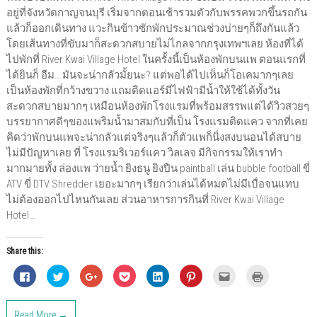
อยู่ที่จังหวัดกาญจนบุรี เริ่มจากตอนเช้ารวมตัวกับพรรคพวกขึ้นรถกัน
แล้วก็ออกเดินทาง แวะกินข้าวซักพักประมาณช่วงบ่ายๆก็ถึงกันแล้ว
โดยเส้นทางที่ขับมาก็สะดวกสบายไม่ไกลจากกรุงเทพฯเลย ห้องที่ได้
ไปพักที่ River Kwai Village Hotel ในครั้งนี้เป็นห้องพักบนแพ ตอนแรกที่
ได้ยินก็ อืม… มันจะน่ากลัวมั้ยนะ? แต่พอได้ไปเห็นก็โอเคมากๆเลย
เป็นห้องพักที่กว้างขวาง แถมติดแอร์มีไฟฟ้ามีน้ำให้ใช้ได้ทั้งวัน
สะดวกสบายมากๆ เหมือนห้องพักโรงแรมที่พร้อมสรรพแต่ได้วิวสวยๆ
บรรยากาศดีๆของแพริมน้ำมาสมกับที่เป็น โรงแรมติดแคว จากที่เคย
คิดว่าพักบนแพจะน่ากลัวแต่จริงๆแล้วก็ตัวแพก็นิ่งสงบนอนได้สบาย
ไม่มีปัญหาเลย ที่ โรงแรมริเวอร์แคว วิลเลจ มีกิจกรรมให้เราทำ
มากมายทั้ง ล่องแพ ว่ายน้ำ ยิงธนู ยิงปืน paintball เล่น bubble football ขี่
ATV ขี่ DTV Shredder เยอะมากๆ เรียกว่าเล่นได้หมดไม่มีเบื่อจนแทบ
ไม่ต้องออกไปไหนกันเลย ส่วนอาหารการกินที่ River Kwai Village
Hotel…
Share this:
C
C
C
C
C
C
C
C
l
l
l
l
l
l
l
l
i
i
i
i
i
i
i
i
c
c
c
c
c
c
c
c
k
k
k
k
k
k
k
k
Read More →
t
t
t
t
t
t
t
t