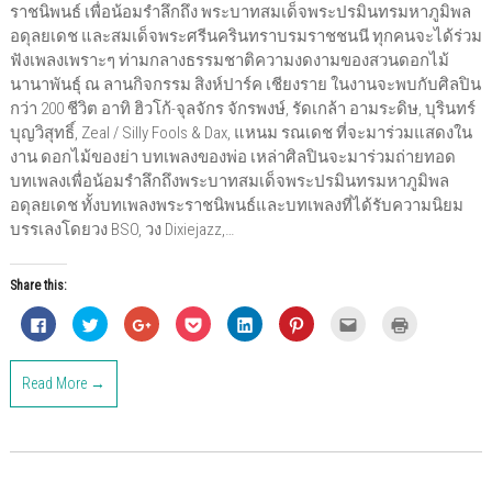
ราชนิพนธ์ เพื่อน้อมรำลึกถึง พระบาทสมเด็จพระปรมินทรมหาภูมิพล
อดุลยเดช และสมเด็จพระศรีนครินทราบรมราชชนนี ทุกคนจะได้ร่วม
ฟังเพลงเพราะๆ ท่ามกลางธรรมชาติความงดงามของสวนดอกไม้
นานาพันธุ์ ณ ลานกิจกรรม สิงห์ปาร์ค เชียงราย ในงานจะพบกับศิลปิน
กว่า 200 ชีวิต อาทิ ฮิวโก้-จุลจักร จักรพงษ์, รัดเกล้า อามระดิษ, บุรินทร์
บุญวิสุทธิ์, Zeal / Silly Fools & Dax, แหนม รณเดช ที่จะมาร่วมแสดงใน
งาน ดอกไม้ของย่า บทเพลงของพ่อ เหล่าศิลปินจะมาร่วมถ่ายทอด
บทเพลงเพื่อน้อมรำลึกถึงพระบาทสมเด็จพระปรมินทรมหาภูมิพล
อดุลยเดช ทั้งบทเพลงพระราชนิพนธ์และบทเพลงที่ได้รับความนิยม
บรรเลงโดยวง BSO, วง Dixiejazz,…
Share this:
C
C
C
C
C
C
C
C
l
l
l
l
l
l
l
l
i
i
i
i
i
i
i
i
c
c
c
c
c
c
c
c
k
k
k
k
k
k
k
k
Read More →
t
t
t
t
t
t
t
t
o
o
o
o
o
o
o
o
s
s
s
s
s
s
e
p
h
h
h
h
h
h
m
r
a
a
a
a
a
a
a
i
r
r
r
r
r
r
i
n
e
e
e
e
e
e
l
t
o
o
o
o
o
o
t
(
n
n
n
n
n
n
h
O