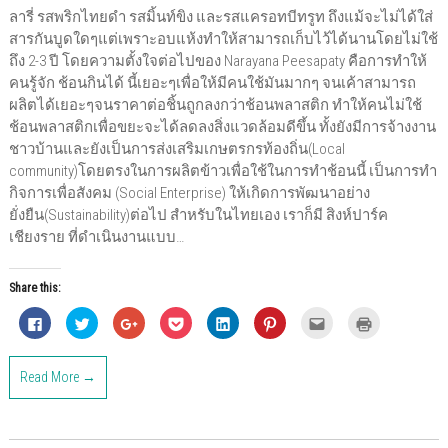
ลารี่ รสพริกไทยดำ รสมิ้นท์ขิง และรสแครอทบีทรูท ถึงแม้จะไม่ได้ใส่
สารกันบูดใดๆแต่เพราะอบแห้งทำให้สามารถเก็บไว้ได้นานโดยไม่ใช้
ถึง 2-3 ปี โดยความตั้งใจต่อไปของ Narayana Peesapaty คือการทำให้
คนรู้จัก ช้อนกินได้ นี้เยอะๆเพื่อให้มีคนใช้มันมากๆ จนเค้าสามารถ
ผลิตได้เยอะๆจนราคาต่อชิ้นถูกลงกว่าช้อนพลาสติก ทำให้คนไม่ใช้
ช้อนพลาสติกเพื่อขยะจะได้ลดลงสิ่งแวดล้อมดีขึ้น ทั้งยังมีการจ้างงาน
ชาวบ้านและยังเป็นการส่งเสริมเกษตรกรท้องถิ่น(Local
community)โดยตรงในการผลิตข้าวเพื่อใช้ในการทำช้อนนี้ เป็นการทำ
กิจการเพื่อสังคม (Social Enterprise) ให้เกิดการพัฒนาอย่าง
ยั่งยืน(Sustainability)ต่อไป สำหรับในไทยเอง เราก็มี สิงห์ปาร์ค
เชียงราย ที่ดำเนินงานแบบ…
Share this:
C
C
C
C
C
C
C
C
l
l
l
l
l
l
l
l
i
i
i
i
i
i
i
i
c
c
c
c
c
c
c
c
k
k
k
k
k
k
k
k
Read More →
t
t
t
t
t
t
t
t
o
o
o
o
o
o
o
o
s
s
s
s
s
s
e
p
h
h
h
h
h
h
m
r
a
a
a
a
a
a
a
i
r
r
r
r
r
r
i
n