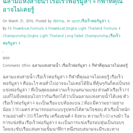
ฉลามแห่งสายน้ำ เรือเร็วฟอร์มูล่า 4 กีฬาที่คุณ
i
n
n
d
i
w
e
n
d
d
o
n
i
w
d
o
o
w
d
n
w
อาจไม่เคยรู้
o
w
w
)
o
d
i
w
)
)
w
o
n
)
)
w
d
On March 21, 2016
,
Posted by
360-trip
,
In
sport
,
เรือเร็วฟอร์มูล่า 4
,
)
o
w
By
F4 Powerboat
,
Formula 4 Powerboat
,
Singha Light Thailand Formula 4
)
Championship
,
Singha Light Thailand Long-Tailed Championship
,
เรือเร็ว
ฟอร์มูล่า 4
,
With
Comments Off
on ฉลามแห่งสายน้ำ เรือเร็วฟอร์มูล่า 4 กีฬาที่คุณอาจไม่เคยรู้
ฉลามแห่งสายน้ำ เรือเร็วฟอร์มูล่า 4 กีฬาที่คุณอาจไม่เคยรู้ เรือเร็ว
ฟอร์มูล่า 4 คืออะไร คนทั่วไปอาจจะไม่เคยได้ยิน ที่คุ้นๆกันก็คงเป็นรถ
แข่งฟอร์มูล่า 1 ที่เป็นสุดยอดความเร็วบนสนามแข่ง ส่วนตัวเรือเร็ว F4
เองก็ไม่ยิ่งหย่อนไปกว่ากันเรียกได้ว่าเป็นฉลามแห่งสายน้ำได้เลย ตัว
เรือเร็วฟอร์มูล่า 4 จะเป็นเรือแบบท้องแบน 2 ท้อง มีความยาวอย่าง
น้อย 3.90 เมตร สามารถออกแบบรูปทรงได้ตามใจชอบ ตัวเรือน้ำหนัก
รวมอย่างต่ำ 350 กิโลกรัม เครื่องยนต์ 4 จังหวะ ความเร็ว 60 แรงม้า ใน
การแข่งขัน เรือเร็วฟอร์มูล่า 4 จะเป็นการแข่งเรือรอบทุ่นเป็นรอบๆ
โดยจะขับเรือแล่นทวนเข็มนาฬิกา หนึ่งรอบสนามจะมีระยะทาง