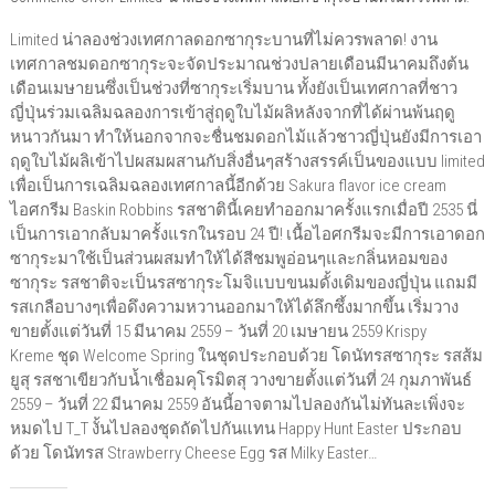
Limited น่าลองช่วงเทศกาลดอกซากุระบานที่ไม่ควรพลาด! งาน
เทศกาลชมดอกซากุระจะจัดประมาณช่วงปลายเดือนมีนาคมถึงต้น
เดือนเมษายนซึ่งเป็นช่วงที่ซากุระเริ่มบาน ทั้งยังเป็นเทศกาลที่ชาว
ญี่ปุ่นร่วมเฉลิมฉลองการเข้าสู่ฤดูใบไม้ผลิหลังจากที่ได้ผ่านพ้นฤดู
หนาวกันมา ทำให้นอกจากจะชื่นชมดอกไม้แล้วชาวญี่ปุ่นยังมีการเอา
ฤดูใบไม้ผลิเข้าไปผสมผสานกับสิ่งอื่นๆสร้างสรรค์เป็นของแบบ limited
เพื่อเป็นการเฉลิมฉลองเทศกาลนี้อีกด้วย Sakura flavor ice cream
ไอศกรีม Baskin Robbins รสชาตินี้เคยทำออกมาครั้งแรกเมื่อปี 2535 นี่
เป็นการเอากลับมาครั้งแรกในรอบ 24 ปี! เนื้อไอศกรีมจะมีการเอาดอก
ซากุระมาใช้เป็นส่วนผสมทำให้ได้สีชมพูอ่อนๆและกลิ่นหอมของ
ซากุระ รสชาติจะเป็นรสซากุระโมจิแบบขนมดั้งเดิมของญี่ปุ่น แถมมี
รสเกลือบางๆเพื่อดึงความหวานออกมาให้ได้ลึกซึ้งมากขึ้น เริ่มวาง
ขายตั้งแต่วันที่ 15 มีนาคม 2559 – วันที่ 20 เมษายน 2559 Krispy
Kreme ชุด Welcome Spring ในชุดประกอบด้วย โดนัทรสซากุระ รสส้ม
ยูสุ รสชาเขียวกับน้ำเชื่อมคุโรมิตสุ วางขายตั้งแต่วันที่ 24 กุมภาพันธ์
2559 – วันที่ 22 มีนาคม 2559 อันนี้อาจตามไปลองกันไม่ทันละเพิ่งจะ
หมดไป T_T งั้นไปลองชุดถัดไปกันแทน Happy Hunt Easter ประกอบ
ด้วย โดนัทรส Strawberry Cheese Egg รส Milky Easter…