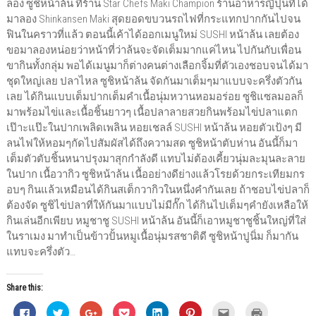
ลอง ซูชิหน้าล้น ที่ร้าน Star Chefs Maki Champion ร้านอาหารญี่ปุ่นที่ได้
มาลอง Shinkansen Maki สุดยอดขบวนรถไฟที่กระแทกปากกันไปจน
ฟินในคราวที่แล้ว ตอนนี้เค้าได้ออกเมนูใหม่ SUSHI หน้าล้น เลยต้อง
ขอมาลองหน่อยว่าหน้าที่ว่าล้นจะจัดเต็มมากแค่ไหน ไปกันกับเพื่อน
ขากินทั้งกลุ่ม พอได้เมนูมาก็ต่างคนต่างเลือกจิ้มที่ตัวเองชอบจนได้มา
ชุดใหญ่เลย ปลาไหล ซูชิหน้าล้น จัดกันมาเต็มๆมาแบบจะครึ่งตัวกัน
เลย ได้กินแบบเต็มปากเต็มคำเนื้อนุ่มหวานหอมอร่อย ซูชิแซลมอลก็
มาพร้อมไข่และเนื้อชิ้นยาวๆ เนื้อปลาลายสวยกินพร้อมไข่ปลาแตก
เป๊าะแป๊ะในปากเพลิดเพลิน หอยเชลล์ SUSHI หน้าล้น หอยตัวเป้งๆ มี
ลนไฟให้หอมๆกัดไปสัมผัสได้ถึงความสด ซูชิหน้าตับห่าน อันนี้ก็มา
เต็มตัวตับชิ้นหนาปรุงมาสุกกำลังดี แทบไม่ต้องเคี้ยวนุ่มละมุนละลาย
ในปาก เนื้อวากิว ซูชิหน้าล้น เนื้ออย่างดีย่างแล้วโรยด้วยกระเทียมกร
อบๆ กินแล้วเหมือนได้กินสเต็กวากิวในหนึ่งคำกันเลย ถ้าชอบไข่ปลาก็
ต้องจัด ซูชิไข่ปลาที่ให้กันมาแบบไม่มีกั๊ก ได้กินไปเต็มๆคำยังเหลือให้
กินเล่นอีกเพียบ หมูชาชู SUSHI หน้าล้น อันนี้ก็เอาหมูชาชูชิ้นใหญ่ที่ใส่
ในราเมง มาทำเป็นข้าวปั้นหมูเนื้อนุ่มรสชาติดี ซูชิหน้าปูนิ่ม ก็มากัน
แทบจะครึ่งตัว…
Share this:
C
C
C
C
C
C
C
C