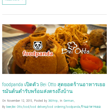
o
o
o
o
o
o
o
o
s
s
s
s
s
s
e
p
h
h
h
h
h
h
m
r
a
a
a
a
a
a
a
i
r
r
r
r
r
r
i
n
e
e
e
e
e
e
l
t
o
o
o
o
o
o
t
(
n
n
n
n
n
n
h
O
F
T
G
P
L
P
i
p
a
w
o
o
i
i
s
e
c
i
o
c
n
n
t
n
e
t
g
k
k
t
o
s
b
t
l
e
e
e
a
i
o
e
e
t
d
r
f
n
o
r
+
(
I
e
r
n
k
(
(
O
n
s
i
e
(
O
O
p
(
t
e
w
O
p
p
e
O
(
n
w
p
e
e
n
p
O
d
i
e
n
n
s
e
p
(
n
n
s
s
i
n
e
O
d
s
i
i
n
s
n
p
o
i
n
n
n
i
s
e
w
n
n
n
e
n
i
n
)
n
e
e
w
n
n
s
e
w
w
w
e
n
i
w
w
w
i
w
e
n
w
i
i
n
w
w
n
foodpanda เปิดตัว Bei Otto สุดยอดร้านอาหารเยอ
i
n
n
d
i
w
e
n
d
d
o
n
i
w
d
o
o
w
d
n
w
รมันต้นตํารับพร้อมส่งตรงถึงบ้าน
o
w
w
)
o
d
i
w
)
)
w
o
n
)
)
w
d
On November 12, 2015
,
Posted by
360-trip
,
In
German
,
)
o
w
By
beer
,
Bei Otto
,
food
,
food delivery
,
food ordering
,
foodpanda
,
ร้านอาหารเยอ
)