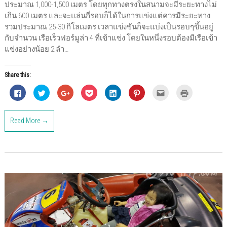
ประมาณ 1,000-1,500 เมตร โดยทุกทางตรงในสนามจะมีระยะทางไม่
เกิน 600 เมตร และจะแล่นกี่รอบก็ได้ในการแข่งแต่ควรมีระยะทาง
รวมประมาณ 25-30 กิโลเมตร เวลาแข่งขันก็จะแบ่งเป็นรอบๆขึ้นอยู่
กับจำนวน เรือเร็วฟอร์มูล่า 4 ที่เข้าแข่ง โดยในหนึ่งรอบต้องมีเรือเข้า
แข่งอย่างน้อย 2 ลำ…
Share this:
C
C
C
C
C
C
C
C
l
l
l
l
l
l
l
l
i
i
i
i
i
i
i
i
c
c
c
c
c
c
c
c
k
k
k
k
k
k
k
k
Read More →
t
t
t
t
t
t
t
t
o
o
o
o
o
o
o
o
s
s
s
s
s
s
e
p
h
h
h
h
h
h
m
r
a
a
a
a
a
a
a
i
r
r
r
r
r
r
i
n
e
e
e
e
e
e
l
t
o
o
o
o
o
o
t
(
n
n
n
n
n
n
h
O
F
T
G
P
L
P
i
p
a
w
o
o
i
i
s
e
c
i
o
c
n
n
t
n
e
t
g
k
k
t
o
s
b
t
l
e
e
e
a
i
o
e
e
t
d
r
f
n
o
r
+
(
I
e
r
n
k
(
(
O
n
s
i
e
(
O
O
p
(
t
e
w