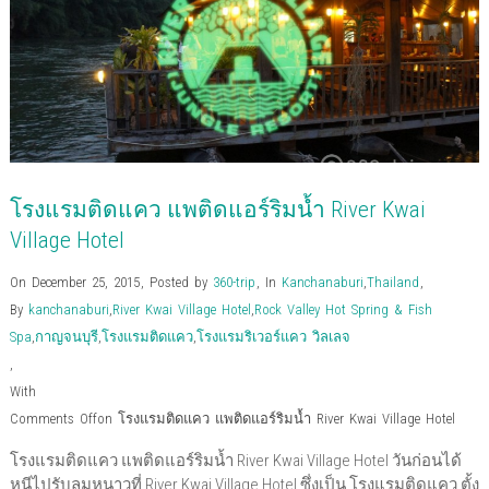
b
t
l
e
e
e
a
i
o
e
e
t
d
r
f
n
o
r
+
(
I
e
r
n
k
(
(
O
n
s
i
e
(
O
O
p
(
t
e
w
O
p
p
e
O
(
n
w
p
e
e
n
p
O
d
i
e
n
n
s
e
p
(
n
n
s
s
i
n
e
O
d
s
i
i
n
s
n
p
o
i
n
n
n
i
s
e
w
n
n
n
e
n
i
n
)
n
e
e
w
n
n
s
e
w
w
w
e
n
i
w
w
w
i
w
e
n
w
i
i
n
w
w
n
โรงแรมติดแคว แพติดแอร์ริมน้ำ River Kwai
i
n
n
d
i
w
e
n
d
d
o
n
i
w
d
o
o
w
d
n
w
Village Hotel
o
w
w
)
o
d
i
w
)
)
w
o
n
)
)
w
d
On December 25, 2015
,
Posted by
360-trip
,
In
Kanchanaburi
,
Thailand
,
)
o
w
By
kanchanaburi
,
River Kwai Village Hotel
,
Rock Valley Hot Spring & Fish
)
Spa
,
กาญจนบุรี
,
โรงแรมติดแคว
,
โรงแรมริเวอร์แคว วิลเลจ
,
With
Comments Off
on โรงแรมติดแคว แพติดแอร์ริมน้ำ River Kwai Village Hotel
โรงแรมติดแคว แพติดแอร์ริมน้ำ River Kwai Village Hotel วันก่อนได้
หนีไปรับลมหนาวที่ River Kwai Village Hotel ซึ่งเป็น โรงแรมติดแคว ตั้ง