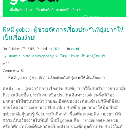
n
s
s
i
n
e
O
d
s
i
i
n
s
n
p
o
i
n
n
n
i
s
e
w
n
n
n
e
n
i
n
)
n
e
e
w
n
n
s
e
w
w
w
e
n
i
w
w
w
i
w
e
n
w
i
i
n
w
w
n
พี่หมี gobear ผู้ช่วยจัดการเรื่องประกันที่ยุ่งยากให้
i
n
n
d
i
w
e
n
d
d
o
n
i
w
d
o
o
w
d
n
w
เป็นเรื่องง่าย!
o
w
w
)
o
d
i
w
)
)
w
o
n
)
)
w
d
On October 27, 2015
,
Posted by
360-trip
,
In
event
,
)
o
w
By
Financial Meta-Search
,
gobear
,
ประกันรถ
,
ประกันเดินทาง
,
โกแบร์
,
)
With
Comments Off
on พี่หมี gobear ผู้ช่วยจัดการเรื่องประกันที่ยุ่งยากให้เป็นเรื่องง่าย!
พี่หมี gobear ผู้ช่วยจัดการเรื่องประกันที่ยุ่งยากให้เป็นเรื่องง่าย! เคยมั้ย
ที่เวลาเลือกซื้อ ประกันรถ หรือ ประกันเดินทาง แต่ละครั้งมีเรื่อง
มากมายให้ชวนปวดหัว รายละเอียดของประกันแต่ละบริษัทก็มียิบ
ย่อยให้ชวนงง จะเอามาเปรียบเทียบกันทีก็ดูยุ่งยากพาให้มึน พี่หมี
gobear คือผู้รอบรู้เรื่องประกันที่จะทำเรื่องที่คุณเคยคิดว่ายุ่งยากให้
กลายเป็นเรื่องง่ายในทันที! พี่หมี gobear คือ Financial Meta-Search
หรือก็คือ เว็บไซต์ค้นหาอัจฉริยะที่รวบรวมข้อมูลด้านประกันไว้ในที่