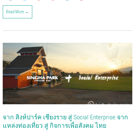
i
i
i
i
i
i
i
i
c
c
c
c
c
c
c
c
k
k
k
k
k
k
k
k
Read More →
t
t
t
t
t
t
t
t
o
o
o
o
o
o
o
o
s
s
s
s
s
s
e
p
h
h
h
h
h
h
m
r
a
a
a
a
a
a
a
i
r
r
r
r
r
r
i
n
e
e
e
e
e
e
l
t
o
o
o
o
o
o
t
(
n
n
n
n
n
n
h
O
F
T
G
P
L
P
i
p
a
w
o
o
i
i
s
e
c
i
o
c
n
n
t
n
e
t
g
k
k
t
o
s
b
t
l
e
e
e
a
i
o
e
e
t
d
r
f
n
o
r
+
(
I
e
r
n
k
(
(
O
n
s
i
e
(
O
O
p
(
t
e
w
O
p
p
e
O
(
n
w
p
e
e
n
p
O
d
i
e
n
n
s
e
p
(
n
n
s
s
i
n
e
O
d
s
i
i
n
s
n
p
o
i
n
n
n
i
s
e
w
n
n
n
e
n
i
n
)
n
e
e
w
n
n
s
e
w
w
w
e
n
i
w
w
w
i
w
e
n
w
i
i
n
w
w
n
จาก สิงห์ปาร์ค เชียงราย สู่ Social Enterprise จาก
i
n
n
d
i
w
e
n
d
d
o
n
i
w
d
o
o
w
d
n
w
แหล่งท่องเที่ยว สู่ กิจการเพื่อสังคม ไทย
o
w
w
)
o
d
i
w
)
)
w
o
n