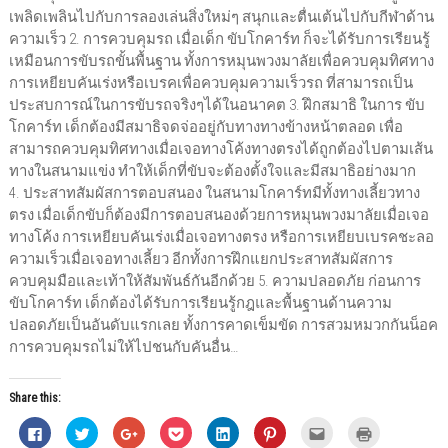
เพลิดเพลินไปกับการลองเล่นสิ่งใหม่ๆ สนุกและตื่นเต้นไปกับกีฬาด้าน
ความเร็ว 2. การควบคุมรถ เมื่อเด็ก ขับโกคาร์ท ก็จะได้รับการเรียนรู้
เหมือนการขับรถขั้นพื้นฐาน ทั้งการหมุนพวงมาลัยเพื่อควบคุมทิศทาง
การเหยียบคันเร่งหรือเบรคเพื่อควบคุมความเร็วรถ ที่สามารถเป็น
ประสบการณ์ในการขับรถจริงๆได้ในอนาคต 3. ฝึกสมาธิ ในการ ขับ
โกคาร์ท เด็กต้องมีสมาธิจดจ่ออยู่กับทางทางข้างหน้าตลอด เพื่อ
สามารถควบคุมทิศทางเมื่อเจอทางโค้งทางตรงได้ถูกต้องไปตามเส้น
ทางในสนามแข่ง ทำให้เด็กที่ขับจะต้องตั้งใจและมีสมาธิอย่างมาก
4. ประสาทสัมผัสการตอบสนอง ในสนามโกคาร์ทมีทั้งทางเลี้ยวทาง
ตรง เมื่อเด็กขับก็ต้องมีการตอบสนองด้วยการหมุนพวงมาลัยเมื่อเจอ
ทางโค้ง การเหยียบคันเร่งเมื่อเจอทางตรง หรือการเหยียบเบรคชะลอ
ความเร็วเมื่อเจอทางเลี้ยว อีกทั้งการฝึกแยกประสาทสัมผัสการ
ควบคุมมือและเท้าให้สัมพันธ์กันอีกด้วย 5. ความปลอดภัย ก่อนการ
ขับโกคาร์ท เด็กต้องได้รับการเรียนรู้กฎและพื้นฐานด้านความ
ปลอดภัยเป็นอันดับแรกเลย ทั้งการคาดเข็มขัด การสวมหมวกกันน็อค
การควบคุมรถไม่ให้ไปชนกับคันอื่น…
Share this:
C
C
C
C
C
C
C
C
l
l
l
l
l
l
l
l