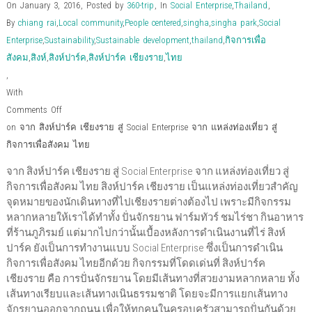
)
)
w
d
On January 3, 2016
,
Posted by
360-trip
,
In
Social Enterprise
,
Thailand
,
)
o
w
By
chiang rai
,
Local community
,
People centered
,
singha
,
singha park
,
Social
)
Enterprise
,
Sustainability
,
Sustainable development
,
thailand
,
กิจการเพื่อ
สังคม
,
สิงห์
,
สิงห์ปาร์ค
,
สิงห์ปาร์ค เชียงราย
,
ไทย
,
With
Comments Off
on จาก สิงห์ปาร์ค เชียงราย สู่ Social Enterprise จาก แหล่งท่องเที่ยว สู่
กิจการเพื่อสังคม ไทย
จาก สิงห์ปาร์ค เชียงราย สู่ Social Enterprise จาก แหล่งท่องเที่ยว สู่
กิจการเพื่อสังคม ไทย สิงห์ปาร์ค เชียงราย เป็นแหล่งท่องเที่ยวสำคัญ
จุดหมายของนักเดินทางที่ไปเชียงรายต่างต้องไป เพราะมีกิจกรรม
หลากหลายให้เราได้ทำทั้ง ปั่นจักรยาน ฟาร์มทัวร์ ชมไร่ชา กินอาหาร
ที่ร้านภูภิรมย์ แต่มากไปกว่านั้นเบื้องหลังการดำเนินงานที่ไร่ สิงห์
ปาร์ค ยังเป็นการทำงานแบบ Social Enterprise ซึ่งเป็นการดำเนิน
กิจการเพื่อสังคม ไทยอีกด้วย กิจกรรมที่โดดเด่นที่ สิงห์ปาร์ค
เชียงราย คือ การปั่นจักรยาน โดยมีเส้นทางที่สวยงามหลากหลาย ทั้ง
เส้นทางเรียบและเส้นทางเนินธรรมชาติ โดยจะมีการแยกเส้นทาง
จักรยานออกจากถนน เพื่อให้ทุกคนในครอบครัวสามารถปั่นกันด้วย