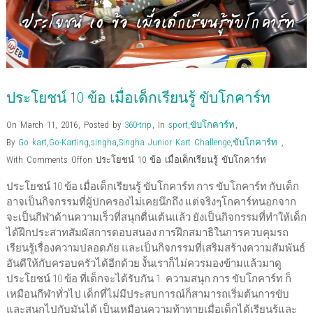
O
p
p
e
O
(
n
w
p
e
e
n
p
O
d
i
e
n
n
s
e
p
(
n
n
s
s
i
n
e
O
d
s
i
i
n
s
n
p
o
i
n
n
n
i
s
e
w
n
n
n
e
n
i
n
)
n
e
e
w
n
n
s
e
w
w
w
e
n
i
w
w
w
i
w
e
n
w
i
i
n
w
w
n
ประโยชน์ 10 ข้อ เมื่อเด็กเรียนรู้ ขับโกคาร์ท
i
n
n
d
i
w
e
n
d
d
o
n
i
w
d
o
o
w
d
n
w
o
w
w
)
o
d
i
On March 11, 2016
,
Posted by
360-trip
,
In
sport
,
ขับโกคาร์ท
,
w
)
)
w
o
n
)
)
w
d
By
Go kart
,
Go-Karting
,
singha
,
Singha Junior Kart Challenge
,
ขับโกคาร์ท
,
)
o
w
With
Comments Off
on ประโยชน์ 10 ข้อ เมื่อเด็กเรียนรู้ ขับโกคาร์ท
)
ประโยชน์ 10 ข้อ เมื่อเด็กเรียนรู้ ขับโกคาร์ท การ ขับโกคาร์ท กับเด็ก
อาจเป็นกิจกรรมที่ผู้ปกครองไม่เคยนึกถึง แต่จริงๆโกคาร์ทนอกจาก
จะเป็นกีฬาด้านความเร็วที่สนุกตื่นเต้นแล้ว ยังเป็นกิจกรรมที่ทำให้เด็ก
ได้ฝึกประสาทสัมผัสการตอบสนอง การฝึกสมาธิในการควบคุมรถ
เรียนรู้เรื่องความปลอดภัย และเป็นกิจกรรมที่เสริมสร้างความสัมพันธ์
อันดีให้กับครอบครัวได้อีกด้วย งั้นเราก็ไม่ควรมองข้ามแล้วมาดู
ประโยชน์ 10 ข้อ ที่เด็กจะได้รับกัน 1. ความสนุก การ ขับโกคาร์ท ก็
เหมือนกีฬาทั่วไป เด็กที่ไม่มีประสบการณ์ก็สามารถเริ่มต้นการขับ
และสนุกไปกับมันได้ เป็นเหมือนความท้าทายเมื่อเด็กได้เรียนรู้และ