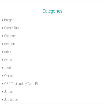
)
)
w
d
)
o
w
)
Categories
burger
Chef's Table
Chinese
dessert
drink
event
food
German
GSC Thailand by Todd Piti
Japan
Japanese