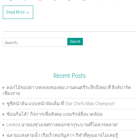
i
i
i
i
i
i
i
i
c
c
c
c
c
c
c
c
k
k
k
k
k
k
k
k
Read More →
t
t
t
t
t
t
t
t
o
o
o
o
o
o
o
o
s
s
s
s
s
s
e
p
h
h
h
h
h
h
m
r
a
a
a
a
a
a
a
i
r
r
r
r
r
r
i
n
e
e
e
e
e
e
l
t
o
o
o
o
o
o
t
(
n
n
n
n
n
n
h
O
F
T
G
P
L
P
i
p
a
w
o
o
i
i
s
e
c
i
o
c
n
n
t
n
e
t
g
k
k
t
o
s
b
t
l
e
e
e
a
i
o
e
e
t
d
r
f
n
o
r
+
(
I
e
r
n
k
(
(
O
n
s
i
e
Recent Posts
(
O
O
p
(
t
e
w
O
p
p
e
O
(
n
w
p
e
e
n
p
O
d
i
e
n
n
s
e
p
(
n
ดอกไม้ของย่า บทเพลงของพ่อ งานดนตรีระลึกถึงพ่อ ที่ สิงห์ปาร์ค
n
s
s
i
n
e
O
d
เชียงราย
s
i
i
n
s
n
p
o
i
n
n
n
i
s
e
w
n
n
n
e
n
i
n
)
ซูชิหน้าล้น แบบหน้าจัดเต็ม ที่ Star Chefs Maki Champion!
n
e
e
w
n
n
s
e
w
w
w
e
n
i
w
w
w
i
w
e
n
ช้อนกินได้? กิจการเพื่อสังคม แถมรักษ์สิ่งแวดล้อม
w
i
i
n
w
w
n
i
n
n
d
i
w
e
n
d
d
o
n
i
w
Limited น่าลองช่วงเทศกาลดอกซากุระบานที่ไม่ควรพลาด!
d
o
o
w
d
n
w
o
w
w
)
o
d
i
ฉลามแห่งสายน้ำ เรือเร็วฟอร์มูล่า 4 กีฬาที่คุณอาจไม่เคยรู้
w
)
)
w
o
n