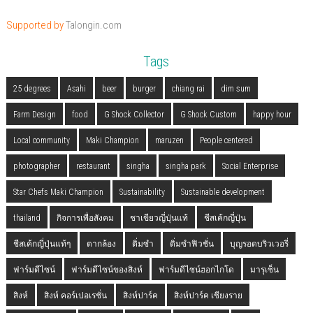
Supported by
Talongin.com
Tags
25 degrees
Asahi
beer
burger
chiang rai
dim sum
Farm Design
food
G Shock Collector
G Shock Custom
happy hour
Local community
Maki Champion
maruzen
People centered
photographer
restaurant
singha
singha park
Social Enterprise
Star Chefs Maki Champion
Sustainability
Sustainable development
thailand
กิจการเพื่อสังคม
ชาเขียวญี่ปุ่นแท้
ชีสเค้กญี่ปุ่น
ชีสเค้กญี่ปุ่นแท้ๆ
ตากล้อง
ติ่มซำ
ติ่มซำฟิวชั่น
บุญรอดบริวเวอรี่
ฟาร์มดีไซน์
ฟาร์มดีไซน์ของสิงห์
ฟาร์มดีไซน์ฮอกไกโด
มารุเซ็น
สิงห์
สิงห์ คอร์เปอเรชั่น
สิงห์ปาร์ค
สิงห์ปาร์ค เชียงราย