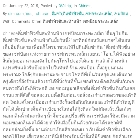
d
o
o
w
d
n
w
o
w
w
)
o
d
i
On January 22, 2015
,
Posted by
360-trip
,
In
Chinese
,
w
)
)
w
o
n
)
)
w
d
By
dim sum
,
food
,
restaurant
,
ติ่มซำ
,
ติ่มซำฟิวชั่น
,
เชฟกระทะเหล็ก
,
เชฟป้อม
,
)
o
w
With
Comments Off
on ติ่มซำฟิวชั่นสะท้านฟ้า เชฟป้อมกระทะเหล็ก
)
chineseติ่มซำฟิวชั่นสะท้านฟ้า เชฟป้อมกระทะเหล็ก “ตื่นๆ ไปกิน
ติ่มซำฟิวชั่น สะท้านฟ้ากันมั้ยวันนี้?” อาทิตย์ก่อนวันสบายๆได้นอน
เต็มอิ่มตื่นสาย เพื่อนก็โทรมาชวนให้ไปกินติ่มซำกัน ” ติ่มซำฟิวชั่น
ของ เชฟป้อม แห่งรายการ เชฟกระทะเหล็ก เลยนะ” โอว…ได้ฟังอย่าง
งั้นก็สุดยอดน่าลองจัง ไปกันๆโทรไปจองได้เลย ว่าแล้วก็ล้างหน้า
แปรงฟันแล้วรีบบึ่งออกไปในทันที ร้าน เชฟป้อม ตั้งอยู่บนถนน
พระราม3 ใกล้ๆกับสะพานพระราม9 โชคดีที่เป็นวันหยุดเลยเดินทาง
ครู่เดียวก็ถึงร้านแล้ว เราได้ที่นั่งกันที่ชั้น3 ของร้าน ต้องเดินขึ้นกันพอ
สมควรถึงโต๊ะก็หิวพอดี เลยขอเมนูมาเลือกสั่ง ติ่มซำฟิวชั่น กินกันเลย
จานแรกที่สั่งก็ขอลองแบบดั้งเดิมก่อน ขอสั่งฮะเก๋ามาลองว่าของเค้าดี
สด ใหม่แค่ไหน เมื่อฮะเก๋ามาถึงก็ลงมือกินกันเลย ฮะเก๋าที่นี่ตัวใหญ่ดี
กัดได้เต็มปากเต็มคำ แป้งบางใสห่อไส้กุ้งที่สดใหม่กัดแล้วเนื้อเด้งๆ
หอมกลิ่นน้ำมันงานิดๆ น้ำจิ้มซอสเปรี้ยวที่ร้าน เชฟป้อม ใช้จะมีความ
หอมของกลิ่นผลไม้ด้วย ทำให้เมื่อจิ้มกินด้วยกันจะได้รสชาติที่
กลมกล่อมยิ่งขึ้น จานต่อมาเป็นเสี่ยวหลงเปา กับ ติ่มซำฟิวชั่น เผือก
ทอดไส้ไหล เสี่ยวหลงเปาที่นี่เสิร์ฟพร้อมน้ำจิ้มที่มีขิงซอย กัดคำแรก