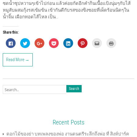
ซดน้ำซุปหวานๆเข้าไปก่อน แล้วค่อยกัดอีกคำกินเนื้อแป้งนุ่มๆกับไส้
หมูสับผสมกุ้งรสเข้มข้น เข้ากันดีกับรสของขิงซอยที่เผ็ดร้อนนิดๆใน
น้ำจิ้ม เผือกทอดไส้ไหล เป็น…
Share this:
C
C
C
C
C
C
C
C
l
l
l
l
l
l
l
l
i
i
i
i
i
i
i
i
c
c
c
c
c
c
c
c
k
k
k
k
k
k
k
k
Read More →
t
t
t
t
t
t
t
t
o
o
o
o
o
o
o
o
s
s
s
s
s
s
e
p
h
h
h
h
h
h
m
r
a
a
a
a
a
a
a
i
r
r
r
r
r
r
i
n
e
e
e
e
e
e
l
t
o
o
o
o
o
o
t
(
n
n
n
n
n
n
h
O
F
T
G
P
L
P
i
p
a
w
o
o
i
i
s
e
c
i
o
c
n
n
t
n
e
t
g
k
k
t
o
s
b
t
l
e
e
e
a
i
o
e
e
t
d
r
f
n
o
r
+
(
I
e
r
n
k
(
(
O
n
s
i
e
Recent Posts
(
O
O
p
(
t
e
w
O
p
p
e
O
(
n
w
p
e
e
n
p
O
d
i
e
n
n
s
e
p
(
n
ดอกไม้ของย่า บทเพลงของพ่อ งานดนตรีระลึกถึงพ่อ ที่ สิงห์ปาร์ค