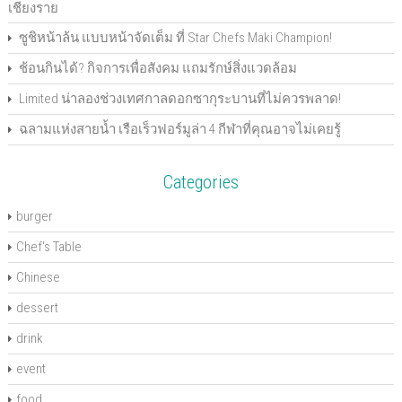
n
s
s
i
n
e
O
d
เชียงราย
s
i
i
n
s
n
p
o
i
n
n
n
i
s
e
w
n
n
n
e
n
i
n
)
ซูชิหน้าล้น แบบหน้าจัดเต็ม ที่ Star Chefs Maki Champion!
n
e
e
w
n
n
s
e
w
w
w
e
n
i
w
w
w
i
w
e
n
ช้อนกินได้? กิจการเพื่อสังคม แถมรักษ์สิ่งแวดล้อม
w
i
i
n
w
w
n
i
n
n
d
i
w
e
n
d
d
o
n
i
w
Limited น่าลองช่วงเทศกาลดอกซากุระบานที่ไม่ควรพลาด!
d
o
o
w
d
n
w
o
w
w
)
o
d
i
ฉลามแห่งสายน้ำ เรือเร็วฟอร์มูล่า 4 กีฬาที่คุณอาจไม่เคยรู้
w
)
)
w
o
n
)
)
w
d
)
o
w
)
Categories
burger
Chef's Table
Chinese
dessert
drink
event
food