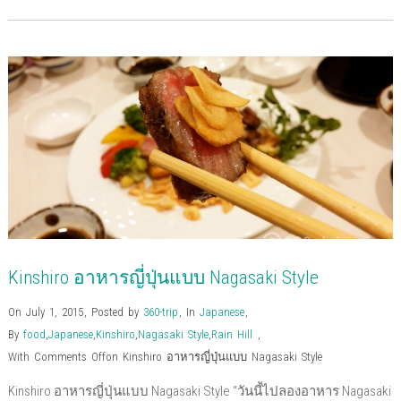
a
a
a
a
a
a
a
i
r
r
r
r
r
r
i
n
e
e
e
e
e
e
l
t
o
o
o
o
o
o
t
(
n
n
n
n
n
n
h
O
F
T
G
P
L
P
i
p
a
w
o
o
i
i
s
e
c
i
o
c
n
n
t
n
e
t
g
k
k
t
o
s
b
t
l
e
e
e
a
i
o
e
e
t
d
r
f
n
o
r
+
(
I
e
r
n
k
(
(
O
n
s
i
e
(
O
O
p
(
t
e
w
O
p
p
e
O
(
n
w
p
e
e
n
p
O
d
i
e
n
n
s
e
p
(
n
n
s
s
i
n
e
O
d
s
i
i
n
s
n
p
o
i
n
n
n
i
s
e
w
n
n
n
e
n
i
n
)
n
e
e
w
n
n
s
e
w
w
w
e
n
i
w
w
w
i
w
e
n
w
i
i
n
w
w
n
Kinshiro อาหารญี่ปุ่นแบบ Nagasaki Style
i
n
n
d
i
w
e
n
d
d
o
n
i
w
d
o
o
w
d
n
w
o
w
w
)
o
d
i
On July 1, 2015
,
Posted by
360-trip
,
In
Japanese
,
w
)
)
w
o
n
)
)
w
d
By
food
,
Japanese
,
Kinshiro
,
Nagasaki Style
,
Rain Hill
,
)
o
w
With
Comments Off
on Kinshiro อาหารญี่ปุ่นแบบ Nagasaki Style
)
Kinshiro อาหารญี่ปุ่นแบบ Nagasaki Style “วันนี้ไปลองอาหาร Nagasaki