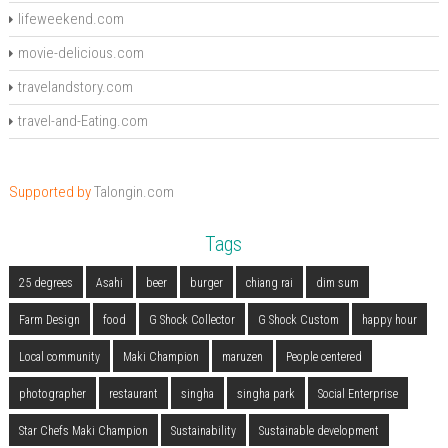
lifeweekend.com
movie-delicious.com
travelandstory.com
travel-and-Eating.com
Supported by
Talongin.com
Tags
25 degrees
Asahi
beer
burger
chiang rai
dim sum
Farm Design
food
G Shock Collector
G Shock Custom
happy hour
Local community
Maki Champion
maruzen
People centered
photographer
restaurant
singha
singha park
Social Enterprise
Star Chefs Maki Champion
Sustainability
Sustainable development