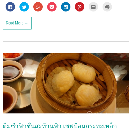
C
C
C
C
C
C
C
C
l
l
l
l
l
l
l
l
i
i
i
i
i
i
i
i
c
c
c
c
c
c
c
c
k
k
k
k
k
k
k
k
Read More →
t
t
t
t
t
t
t
t
o
o
o
o
o
o
o
o
s
s
s
s
s
s
e
p
h
h
h
h
h
h
m
r
a
a
a
a
a
a
a
i
r
r
r
r
r
r
i
n
e
e
e
e
e
e
l
t
o
o
o
o
o
o
t
(
n
n
n
n
n
n
h
O
F
T
G
P
L
P
i
p
a
w
o
o
i
i
s
e
c
i
o
c
n
n
t
n
e
t
g
k
k
t
o
s
b
t
l
e
e
e
a
i
o
e
e
t
d
r
f
n
o
r
+
(
I
e
r
n
k
(
(
O
n
s
i
e
(
O
O
p
(
t
e
w
O
p
p
e
O
(
n
w
p
e
e
n
p
O
d
i
e
n
n
s
e
p
(
n
n
s
s
i
n
e
O
d
s
i
i
n
s
n
p
o
i
n
n
n
i
s
e
w
n
n
n
e
n
i
n
)
n
e
e
w
n
n
s
e
w
w
w
e
n
i
w
w
w
i
w
e
n
w
i
i
n
w
w
n
ติ่มซำฟิวชั่นสะท้านฟ้า เชฟป้อมกระทะเหล็ก
i
n
n
d
i
w
e
n
d
d
o
n
i
w