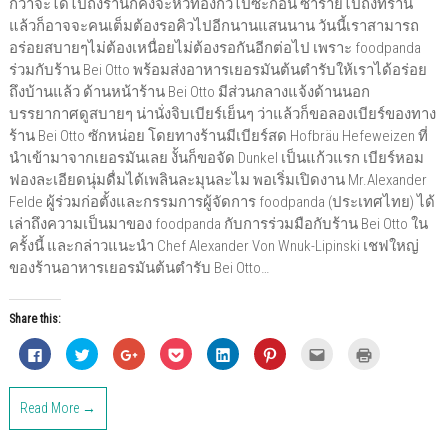
กว่าจะได้ไปถึงร้านก็คงจะหิวท้องกิ่วไปซะก่อน ซ้ำร้ายไปถึงที่ร้าน
แล้วก็อาจจะคนเต็มต้องรอคิวไปอีกนานแสนนาน วันนี้เราสามารถ
อร่อยสบายๆไม่ต้องเหนื่อยไม่ต้องรอกันอีกต่อไป เพราะ foodpanda
ร่วมกับร้าน Bei Otto พร้อมส่งอาหารเยอรมันต้นตํารับให้เราได้อร่อย
ถึงบ้านแล้ว ด้านหน้าร้าน Bei Otto มีส่วนกลางแจ้งด้านนอก
บรรยากาศดูสบายๆ น่านั่งจิบเบียร์เย็นๆ ว่าแล้วก็ขอลองเบียร์ของทาง
ร้าน Bei Otto ซักหน่อย โดยทางร้านมีเบียร์สด Hofbräu Hefeweizen ที่
นำเข้ามาจากเยอรมันเลย งั้นก็ขอจัด Dunkel เป็นแก้วแรก เบียร์หอม
ฟองละเอียดนุ่มดื่มได้เพลินละมุนละไม พอเริ่มเปิดงาน Mr.Alexander
Felde ผู้ร่วมก่อตั้งและกรรมการผู้จัดการ foodpanda (ประเทศไทย) ได้
เล่าถึงความเป็นมาของ foodpanda กับการร่วมมือกับร้าน Bei Otto ใน
ครั้งนี้ และกล่าวแนะนำ Chef Alexander Von Wnuk-Lipinski เชฟใหญ่
ของร้านอาหารเยอรมันต้นตํารับ Bei Otto…
Share this:
C
C
C
C
C
C
C
C
l
l
l
l
l
l
l
l
i
i
i
i
i
i
i
i
c
c
c
c
c
c
c
c
k
k
k
k
k
k
k
k
Read More →
t
t
t
t
t
t
t
t
o
o
o
o
o
o
o
o
s
s
s
s
s
s
e
p
h
h
h
h
h
h
m
r