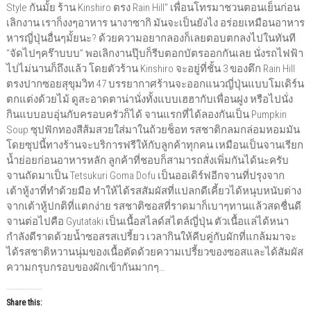
Style กันมั้ย ร้าน Kinshiro ตรง Rain Hill” เพื่อนโทรมาชวนตอนเย็นก่อน
เลิกงาน เราก็งงๆอาหาร นางาซากิ มันจะเป็นยังไง อร่อยเหมือนอาหาร
หารญี่ปุ่นอื่นๆมั้ยนะ? ด้วยความอยากลองก็เลยตอบตกลงไปในทันที
“จัดไปๆคร๊าบบบ” พอเลิกงานปุ๊บก็รีบตอกบัตรออกกันเลย นั่งรถไฟฟ้า
ไปไม่นานก็ถึงแล้ว โดยตัวร้าน Kinshiro จะอยู่ที่ชั้น 3 ของตึก Rain Hill
ตรงปากซอยสุขุมวิท 47 บรรยากาศร้านจะออกแนวญี่ปุ่นแบบโมเดิร์น
ตกแต่งด้วยไม้ ดูสะอาดตาน่านั่งทั้งแบบเฮฮากับเพื่อนฝูง หรือไปนั่ง
กินแบบอบอุ่นกับครอบครัวก็ได้ จานแรกที่ได้ลองกันเป็น Pumpkin
Soup ซุปฟักทองสีส้มสวยใส่มาในถ้วยช็อท รสชาติกลมกล่อมหอมมัน
โดยซุปนี้ทางร้านจะบริการฟรีให้กับลูกค้าทุกคน เหมือนเป็นจานเรียก
น้ำย่อยก่อนอาหารหลัก ลูกค้าที่ชอบก็สามารถสั่งเพิ่มกันได้นะครับ
จานถัดมาเป็น Tetsukuri Goma Dofu เป็นออเดิร์ฟอีกจานที่ปรุงจาก
เต้าหู้งาที่ทำด้วยมือ ทำให้ได้รสสัมผัสที่แปลกดีเคี้ยวได้หนุบหนับต่าง
จากเต้าหู้ปกติที่แตกง่าย รสชาติซอสที่ราดมาก็เบาๆทานแล้วสดชื่นดี
จานต่อไปคือ Gyutataki เป็นเนื้อสไลด์สไตล์ญี่ปุ่น ตัวเนื้อแล่ได้หนา
กำลังดีราดด้วยน้ำซอสรสเปรี้ยว เวลากินให้คีบคู่กับผักที่แกล้มมาจะ
ได้รสชาติหวานนุ่มของเนื้อตัดด้วยความเปรี้ยวของซอสและได้สัมผัส
ความกรุบกรอบของผักเข้ากันมากๆ…
Share this: