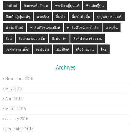
thailand
กิจการเพื่อสังคม
ชาเขียวญี่ปุ่นแท้
ชีสเค้กญี่ปุ่น
ชีสเค้กญี่ปุ่นแท้ๆ
ตากล้อง
ติ่มซำ
ติ่มซำฟิวชั่น
บุญรอดบริวเวอรี่
ฟาร์มดีไซน์
ฟาร์มดีไซน์ของสิงห์
ฟาร์มดีไซน์ฮอกไกโด
มารุเซ็น
สิงห์
สิงห์ คอร์เปอเรชั่น
สิงห์ปาร์ค
สิงห์ปาร์ค เชียงราย
เชฟกระทะเหล็ก
เชฟป้อม
เบียร์สิงห์
เสื้อจักรยาน
ไทย
Archives
November 2016
May 2016
April 2016
March 2016
January 2016
December 2015