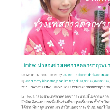
Limited น่าลองช่วงเทศกาลดอกซากุระบา
On March 25, 2016
,
Posted by
360-trip
,
In
dessert
,
drink
,
Japan
,
Jap
By
Asahi
,
cherry blossoms
,
japan
,
limited
,
sakura
,
ซากุระ
,
ดอกซากุระ
,
With
Comments Off
on Limited น่าลองช่วงเทศกาลดอกซากุระบาน
Limited น่าลองช่วงเทศกาลดอกซากุระบานที่ไม่ควรพล
ถึงต้นเดือนเมษายนซึ่งเป็นช่วงที่ซากุระเริ่มบาน ทั้งยังเป็
ได้ผ่านพ้นฤดูหนาวกันมา ทำให้นอกจากจะชื่นชมดอกไม้แล้ว