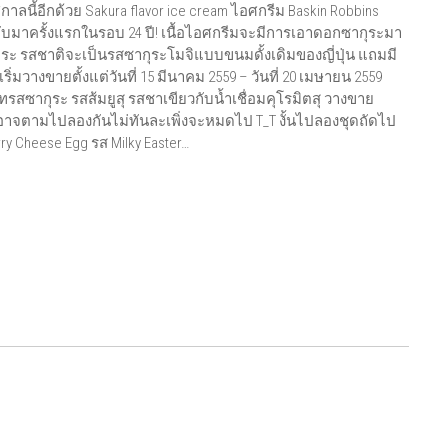
ลนี้อีกด้วย Sakura flavor ice cream ไอศกรีม Baskin Robbins
กลับมาครั้งแรกในรอบ 24 ปี! เนื้อไอศกรีมจะมีการเอาดอกซากุระมา
ระ รสชาติจะเป็นรสซากุระโมจิแบบขนมดั้งเดิมของญี่ปุ่น แถมมี
่มวางขายตั้งแต่วันที่ 15 มีนาคม 2559 – วันที่ 20 เมษายน 2559
รสซากุระ รสส้มยูสุ รสชาเขียวกับน้ำเชื่อมคุโรมิตสุ วางขาย
 อันนี้อาจตามไปลองกันไม่ทันละเพิ่งจะหมดไป T_T งั้นไปลองชุดถัดไป
y Cheese Egg รส Milky Easter…