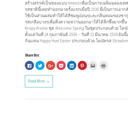
สร้างสรรค์เป็นของแบบ limited เพื่อเป็นการเฉลิมฉลองเทศกา
รสชาตินี้เคยทำออกมาครั้งแรกเมื่อปี 2535 นี่เป็นการเอา
ใช้เป็นส่วนผสมทำให้ได้สีชมพูอ่อนๆและกลิ่นหอมของซากุ
รสเกลือบางๆเพื่อดึงความหวานออกมาให้ได้ลึกซึ้งมากขึ้น เริ
Krispy Kreme ชุด Welcome Spring ในชุดประกอบด้วย โดนัท
ตั้งแต่วันที่ 24 กุมภาพันธ์ 2559 – วันที่ 22 มีนาคม 2559
กันแทน Happy Hunt Easter ประกอบด้วย โดนัทรส Strawberr
Share this:
C
C
C
C
C
C
C
C
l
l
l
l
l
l
l
l
i
i
i
i
i
i
i
i
c
c
c
c
c
c
c
c
k
k
k
k
k
k
k
k
Read More →
t
t
t
t
t
t
t
t
o
o
o
o
o
o
o
o
s
s
s
s
s
s
e
p
h
h
h
h
h
h
m
r
a
a
a
a
a
a
a
i
r
r
r
r
r
r
i
n
e
e
e
e
e
e
l
t
o
o
o
o
o
o
t
(
n
n
n
n
n
n
h
O
F
T
G
P
L
P
i
p
a
w
o
o
i
i
s
e
c
i
o
c
n
n
t
n
e
t
g
k
k
t
o
s
b
t
l
e
e
e
a
i