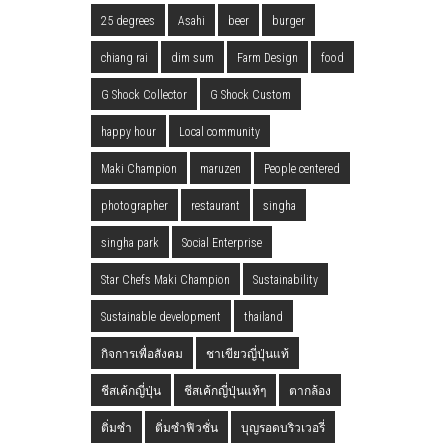
25 degrees
Asahi
beer
burger
chiang rai
dim sum
Farm Design
food
G Shock Collector
G Shock Custom
happy hour
Local community
Maki Champion
maruzen
People centered
photographer
restaurant
singha
singha park
Social Enterprise
Star Chefs Maki Champion
Sustainability
Sustainable development
thailand
กิจการเพื่อสังคม
ชาเขียวญี่ปุ่นแท้
ชีสเค้กญี่ปุ่น
ชีสเค้กญี่ปุ่นแท้ๆ
ตากล้อง
ติ่มซำ
ติ่มซำฟิวชั่น
บุญรอดบริวเวอรี่