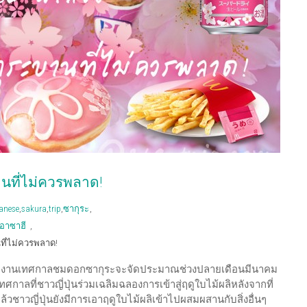
นที่ไม่ควรพลาด!
anese
,
sakura
,
trip
,
ซากุระ
,
อาซาฮี
,
ที่ไม่ควรพลาด!
าด! งานเทศกาลชมดอกซากุระจะจัดประมาณช่วงปลายเดือนมีนาคม
นเทศกาลที่ชาวญี่ปุ่นร่วมเฉลิมฉลองการเข้าสู่ฤดูใบไม้ผลิหลังจากที่
ชาวญี่ปุ่นยังมีการเอาฤดูใบไม้ผลิเข้าไปผสมผสานกับสิ่งอื่นๆ