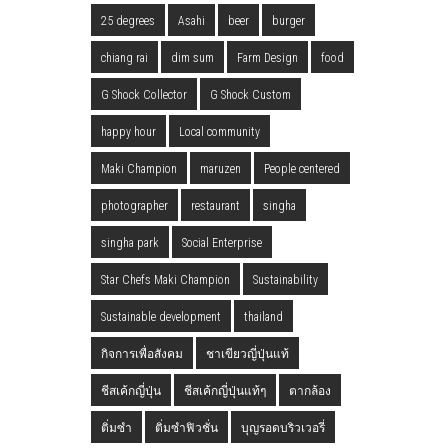
25 degrees
Asahi
beer
burger
chiang rai
dim sum
Farm Design
food
G Shock Collector
G Shock Custom
happy hour
Local community
Maki Champion
maruzen
People centered
photographer
restaurant
singha
singha park
Social Enterprise
Star Chefs Maki Champion
Sustainability
Sustainable development
thailand
กิจการเพื่อสังคม
ชาเขียวญี่ปุ่นแท้
ชีสเค้กญี่ปุ่น
ชีสเค้กญี่ปุ่นแท้ๆ
ตากล้อง
ติ่มซำ
ติ่มซำฟิวชั่น
บุญรอดบริวเวอรี่