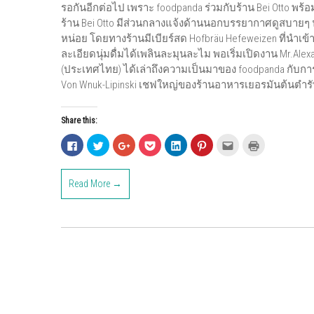
รอกันอีกต่อไป เพราะ foodpanda ร่วมกับร้าน Bei Otto พร้
ร้าน Bei Otto มีส่วนกลางแจ้งด้านนอกบรรยากาศดูสบายๆ น่าน
หน่อย โดยทางร้านมีเบียร์สด Hofbräu Hefeweizen ที่นำเข
ละเอียดนุ่มดื่มได้เพลินละมุนละไม พอเริ่มเปิดงาน Mr.Alex
(ประเทศไทย) ได้เล่าถึงความเป็นมาของ foodpanda กับการร่
Von Wnuk-Lipinski เชฟใหญ่ของร้านอาหารเยอรมันต้นตํารับ
Share this:
C
C
C
C
C
C
C
C
l
l
l
l
l
l
l
l
i
i
i
i
i
i
i
i
c
c
c
c
c
c
c
c
k
k
k
k
k
k
k
k
Read More →
t
t
t
t
t
t
t
t
o
o
o
o
o
o
o
o
s
s
s
s
s
s
e
p
h
h
h
h
h
h
m
r
a
a
a
a
a
a
a
i
r
r
r
r
r
r
i
n
e
e
e
e
e
e
l
t
o
o
o
o
o
o
t
(
n
n
n
n
n
n
h
O
F
T
G
P
L
P
i
p
a
w
o
o
i
i
s
e
c
i
o
c
n
n
t
n
e
t
g
k
k
t
o
s
b
t
l
e
e
e
a
i
o
e
e
t
d
r
f
n
o
r
+
(
I
e
r
n