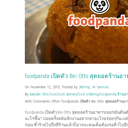
foodpanda เปิดตัว Bei Otto สุดยอดร้านอ
On November 12, 2015
,
Posted by
360-trip
,
In
German
,
By
beer
,
Bei Otto
,
food
,
food delivery
,
food ordering
,
foodpanda
,
ร้านอา
With
Comments Off
on foodpanda เปิดตัว Bei Otto สุดยอดร้านอา
foodpanda เปิดตัว Bei Otto สุดยอดร้านอาหารเยอรมันต้นตํา
อะไรขึ้น? บ่อยครั้งหลังเลิกงานอยากหาอะไรอร่อยๆกิน แต
ก่อน ซ้ำร้ายไปถึงที่ร้านแล้วก็อาจจะคนเต็มต้องรอคิวไป