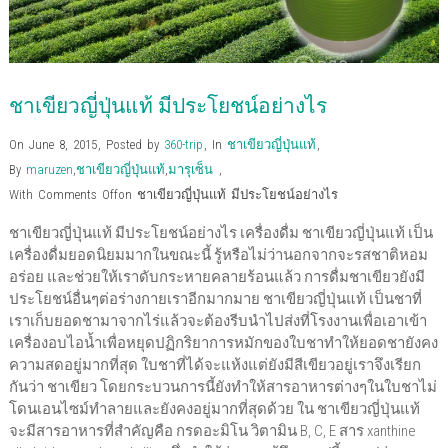
ชาเขียวญี่ปุ่นแท้ มีประโยชน์อย่างไร
On June 8, 2015
,
Posted by
360-trip
,
In
ชาเขียวญี่ปุ่นแท้
,
By
maruzen
,
ชาเขียวญี่ปุ่นแท้
,
มารุเซ็น
,
With
Comments Off
on ชาเขียวญี่ปุ่นแท้ มีประโยชน์อย่างไร
ชาเขียวญี่ปุ่นแท้ มีประโยชน์อย่างไร เครื่องดื่ม ชาเขียวญี่ปุ่นแท้ เป็น
เครื่องดื่มยอดนิยมมากในขณะนี้ รู้หรือไม่ว่านอกจากจะรสชาติหอม
อร่อย และช่วยให้เราดับกระหายคลายร้อนแล้ว การดื่มชาเขียวยังมี
ประโยชน์อื่นๆต่อร่างกายเราอีกมากมาย ชาเขียวญี่ปุ่นแท้ เป็นชาที่
เราเก็บยอดชามาจากไร่แล้วจะต้องรีบนำไปส่งที่โรงงานเพื่อเอาเข้า
เครื่องอบไอน้ำเพื่อหยุดปฏิกริยาการหมักของใบชาทำให้ยอดชายังคง
ความสดอยู่มากที่สุด ใบชาที่ได้จะแห้งแต่ยังมีสีเขียวอยู่เราจึงเรียก
กันว่า ชาเขียว โดยกระบวนการนี้ยังทำให้สารอาหารต่างๆในใบชาไม่
โดนเอนไซม์ทำลายและยังคงอยู่มากที่สุดด้วย ใน ชาเขียวญี่ปุ่นแท้
จะมีสารอาหารที่สำคัญคือ กรดอะมิโน วิตามิน B, C, E สาร xanthine