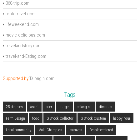
360-trip.com
toptotravel.com
lifeweekend.com
movie-delicious.com
travelandstory.com
travel-and-Eating.com
Supported by
Talongin.com
Tags
25 degrees
Asahi
beer
burger
chiang rai
dim sum
Farm Design
food
G Shock Collector
G Shock Custom
happy hour
Local community
Maki Champion
maruzen
People centered