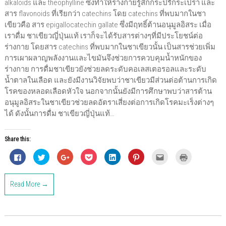
alkaloids และ theophylline ซึ่งทำให้ร่างกายรู้สึกกระปรี้กระเปร่า และ
สาร flavonoids ที่เรียกว่า catechins โดย catechins ที่พบมากในชา
เขียวคือ สาร epigallocatechin gallate ซึ่งมีฤทธิ์ต้านอนุมูลอิสระ เมื่อ
เราดื่ม ชาเขียวญี่ปุ่นแท้ เราก็จะได้รับสารต่างๆที่มีประโยชน์ต่อ
ร่างกาย โดยสาร catechins ที่พบมากในชาเขียวนั้น เป็นสารช่วยเพิ่ม
การเผาผลาญพลังงานและไขมันจึงช่วยการควบคุมน้ำหนักของ
ร่างกาย การดื่มชาเขียวยังช่วยลดระดับคอเลสเตอรอลและระดับ
น้ำตาลในเลือด และยังมีงานวิจัยพบว่าชาเขียวมีส่วนต่อต้านการเกิด
โรคของหลอดเลือดหัวใจ นอกจากนั้นยังมีการศึกษาพบว่าสารต้าน
อนุมูลอิสระในชาเขียวช่วยลดอัตราเสี่ยงต่อการเกิดโรคมะเร็งต่างๆ
ได้ ดังนั้นการดื่ม ชาเขียวญี่ปุ่นแท้…
Share this:
C
C
C
C
C
C
C
C
l
l
l
l
l
l
l
l
i
i
i
i
i
i
i
i
c
c
c
c
c
c
c
c
k
k
k
k
k
k
k
k
Read More →
t
t
t
t
t
t
t
t
o
o
o
o
o
o
o
o
s
s
s
s
s
s
e
p
h
h
h
h
h
h
m
r
a
a
a
a
a
a
a
i
r
r
r
r
r
r
i
n
e
e
e
e
e
e
l
t