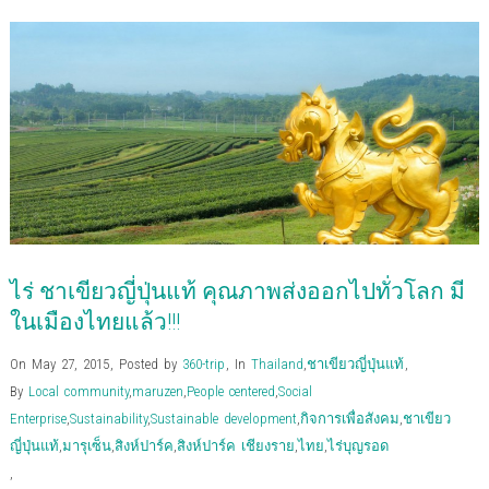
o
o
o
o
o
o
t
(
n
n
n
n
n
n
h
O
F
T
G
P
L
P
i
p
a
w
o
o
i
i
s
e
c
i
o
c
n
n
t
n
e
t
g
k
k
t
o
s
b
t
l
e
e
e
a
i
o
e
e
t
d
r
f
n
o
r
+
(
I
e
r
n
k
(
(
O
n
s
i
e
(
O
O
p
(
t
e
w
O
p
p
e
O
(
n
w
p
e
e
n
p
O
d
i
e
n
n
s
e
p
(
n
n
s
s
i
n
e
O
d
s
i
i
n
s
n
p
o
i
n
n
n
i
s
e
w
n
n
n
e
n
i
n
)
n
e
e
w
n
n
s
e
w
w
w
e
n
i
w
w
w
i
w
e
n
w
i
i
n
w
w
n
ไร่ ชาเขียวญี่ปุ่นแท้ คุณภาพส่งออกไปทั่วโลก มี
i
n
n
d
i
w
e
n
d
d
o
n
i
w
d
o
o
w
d
n
w
ในเมืองไทยแล้ว!!!
o
w
w
)
o
d
i
w
)
)
w
o
n
)
)
w
d
On May 27, 2015
,
Posted by
360-trip
,
In
Thailand
,
ชาเขียวญี่ปุ่นแท้
,
)
o
w
By
Local community
,
maruzen
,
People centered
,
Social
)
Enterprise
,
Sustainability
,
Sustainable development
,
กิจการเพื่อสังคม
,
ชาเขียว
ญี่ปุ่นแท้
,
มารุเซ็น
,
สิงห์ปาร์ค
,
สิงห์ปาร์ค เชียงราย
,
ไทย
,
ไร่บุญรอด
,