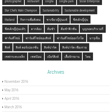
photographer
restaurant
singha
singha park
Social Enterprise
Star Chefs Maki Champion
Sustainability
Sustainable development
thailand
กิจการเพื่อสังคม
ชาเขียวญี่ปุ่นแท้
ชีสเค้กญี่ปุ่น
ชีสเค้กญี่ปุ่นแท้ๆ
ตากล้อง
ติ่มซำ
ติ่มซำฟิวชั่น
บุญรอดบริวเวอรี่
ฟาร์มดีไซน์
ฟาร์มดีไซน์ของสิงห์
ฟาร์มดีไซน์ฮอกไกโด
มารุเซ็น
สิงห์
สิงห์ คอร์เปอเรชั่น
สิงห์ปาร์ค
สิงห์ปาร์ค เชียงราย
เชฟกระทะเหล็ก
เชฟป้อม
เบียร์สิงห์
เสื้อจักรยาน
ไทย
Archives
November 2016
May 2016
April 2016
March 2016