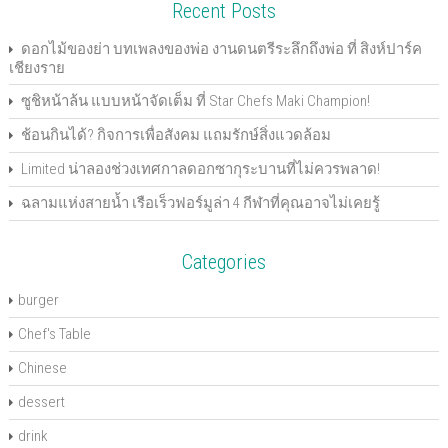
Recent Posts
(
O
O
p
(
t
e
w
O
p
p
e
O
(
n
w
p
e
e
n
p
O
d
i
e
n
n
s
e
p
(
n
ดอกไม้ของย่า บทเพลงของพ่อ งานดนตรีระลึกถึงพ่อ ที่ สิงห์ปาร์ค
n
s
s
i
n
e
O
d
เชียงราย
s
i
i
n
s
n
p
o
i
n
n
n
i
s
e
w
n
n
n
e
n
i
n
)
ซูชิหน้าล้น แบบหน้าจัดเต็ม ที่ Star Chefs Maki Champion!
n
e
e
w
n
n
s
e
w
w
w
e
n
i
w
w
w
i
w
e
n
ช้อนกินได้? กิจการเพื่อสังคม แถมรักษ์สิ่งแวดล้อม
w
i
i
n
w
w
n
i
n
n
d
i
w
e
n
d
d
o
n
i
w
Limited น่าลองช่วงเทศกาลดอกซากุระบานที่ไม่ควรพลาด!
d
o
o
w
d
n
w
o
w
w
)
o
d
i
ฉลามแห่งสายน้ำ เรือเร็วฟอร์มูล่า 4 กีฬาที่คุณอาจไม่เคยรู้
w
)
)
w
o
n
)
)
w
d
)
o
w
)
Categories
burger
Chef's Table
Chinese
dessert
drink