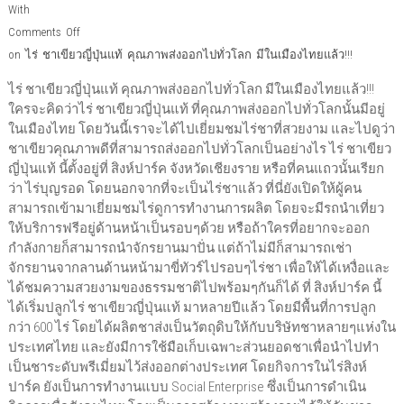
With
Comments Off
on ไร่ ชาเขียวญี่ปุ่นแท้ คุณภาพส่งออกไปทั่วโลก มีในเมืองไทยแล้ว!!!
ไร่ ชาเขียวญี่ปุ่นแท้ คุณภาพส่งออกไปทั่วโลก มีในเมืองไทยแล้ว!!!
ใครจะคิดว่าไร่ ชาเขียวญี่ปุ่นแท้ ที่คุณภาพส่งออกไปทั่วโลกนั้นมีอยู่
ในเมืองไทย โดยวันนี้เราจะได้ไปเยี่ยมชมไร่ชาที่สวยงาม และไปดูว่า
ชาเขียวคุณภาพดีที่สามารถส่งออกไปทั่วโลกเป็นอย่างไร ไร่ ชาเขียว
ญี่ปุ่นแท้ นี้ตั้งอยู่ที่ สิงห์ปาร์ค จังหวัดเชียงราย หรือที่คนแถวนั้นเรียก
ว่า ไร่บุญรอด โดยนอกจากที่จะเป็นไร่ชาแล้ว ที่นี่ยังเปิดให้ผู้คน
สามารถเข้ามาเยี่ยมชมไร่ดูการทำงานการผลิต โดยจะมีรถนำเที่ยว
ให้บริการฟรีอยู่ด้านหน้าเป็นรอบๆด้วย หรือถ้าใครที่อยากจะออก
กำลังกายก็สามารถนำจักรยานมาปั่น แต่ถ้าไม่มีก็สามารถเช่า
จักรยานจากลานด้านหน้ามาขี่ทัวร์ไปรอบๆไร่ชา เพื่อให้ได้เหงื่อและ
ได้ชมความสวยงามของธรรมชาติไปพร้อมๆกันก็ได้ ที่ สิงห์ปาร์ค นี้
ได้เริ่มปลูกไร่ ชาเขียวญี่ปุ่นแท้ มาหลายปีแล้ว โดยมีพื้นที่การปลูก
กว่า 600 ไร่ โดยได้ผลิตชาส่งเป็นวัตถุดิบให้กับบริษัทชาหลายๆแห่งใน
ประเทศไทย และยังมีการใช้มือเก็บเฉพาะส่วนยอดชาเพื่อนำไปทำ
เป็นชาระดับพรีเมี่ยมไว้ส่งออกต่างประเทศ โดยกิจการในไร่สิงห์
ปาร์ค ยังเป็นการทำงานแบบ Social Enterprise ซึ่งเป็นการดำเนิน