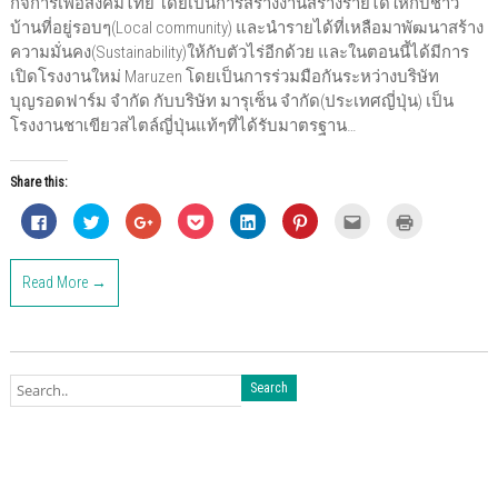
กิจการเพื่อสังคมไทย โดยเป็นการสร้างงานสร้างรายได้ให้กับชาว
บ้านที่อยู่รอบๆ(Local community) และนำรายได้ที่เหลือมาพัฒนาสร้าง
ความมั่นคง(Sustainability)ให้กับตัวไร่อีกด้วย และในตอนนี้ได้มีการ
เปิดโรงงานใหม่ Maruzen โดยเป็นการร่วมมือกันระหว่างบริษัท
บุญรอดฟาร์ม จำกัด กับบริษัท มารุเซ็น จำกัด(ประเทศญี่ปุ่น) เป็น
โรงงานชาเขียวสไตล์ญี่ปุ่นแท้ๆที่ได้รับมาตรฐาน…
Share this:
C
C
C
C
C
C
C
C
l
l
l
l
l
l
l
l
i
i
i
i
i
i
i
i
c
c
c
c
c
c
c
c
k
k
k
k
k
k
k
k
Read More →
t
t
t
t
t
t
t
t
o
o
o
o
o
o
o
o
s
s
s
s
s
s
e
p
h
h
h
h
h
h
m
r
a
a
a
a
a
a
a
i
r
r
r
r
r
r
i
n
e
e
e
e
e
e
l
t
o
o
o
o
o
o
t
(
n
n
n
n
n
n
h
O
F
T
G
P
L
P
i
p
a
w
o
o
i
i
s
e
c
i
o
c
n
n
t
n
e
t
g
k
k
t
o
s
b
t
l
e
e
e
a
i
o
e
e
t
d
r
f
n
o
r
+
(
I
e
r
n
k
(
(
O
n
s
i
e