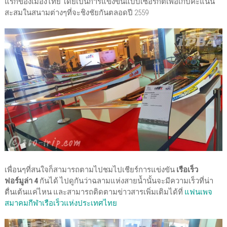
แรกของเมืองไทย โดยเป็นการแข่งขันแบบเซอร์กิตเพื่อเก็บคะแนน
สะสมในสนามต่างๆที่จะชิงชัยกันตลอดปี 2559
เพื่อนๆที่สนใจก็สามารถตามไปชมไปเชียร์การแข่งขัน
เรือเร็ว
ฟอร์มูล่า 4
กันได้ ไปดูกันว่าฉลามแห่งสายน้ำนั้นจะมีความเร็วที่น่า
ตื่นเต้นแค่ไหน และสามารถติดตามข่าวสารเพิ่มเติมได้ที่
แฟนเพจ
สมาคมกีฬาเรือเร็วแห่งประเทศไทย