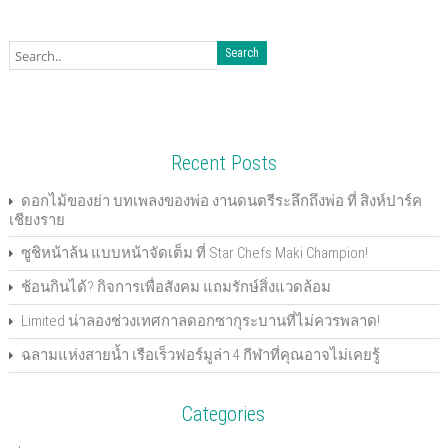
r
r
r
r
r
r
i
n
e
e
e
e
e
e
l
t
o
o
o
o
o
o
t
(
n
n
n
n
n
n
h
O
F
T
G
P
L
P
i
p
a
w
o
o
i
i
s
e
c
i
o
c
n
n
t
n
e
t
g
k
k
t
o
s
b
t
l
e
e
e
a
i
o
e
e
t
d
r
f
n
o
r
+
(
I
e
r
n
k
(
(
O
n
s
i
e
(
O
O
p
(
t
e
w
Recent Posts
O
p
p
e
O
(
n
w
p
e
e
n
p
O
d
i
e
n
n
s
e
p
(
n
n
s
s
i
n
e
O
d
ดอกไม้ของย่า บทเพลงของพ่อ งานดนตรีระลึกถึงพ่อ ที่ สิงห์ปาร์ค
s
i
i
n
s
n
p
o
เชียงราย
i
n
n
n
i
s
e
w
n
n
n
e
n
i
n
)
n
e
e
w
n
n
s
ซูชิหน้าล้น แบบหน้าจัดเต็ม ที่ Star Chefs Maki Champion!
e
w
w
w
e
n
i
w
w
w
i
w
e
n
w
i
i
n
w
w
n
ช้อนกินได้? กิจการเพื่อสังคม แถมรักษ์สิ่งแวดล้อม
i
n
n
d
i
w
e
n
d
d
o
n
i
w
d
o
o
w
d
n
w
Limited น่าลองช่วงเทศกาลดอกซากุระบานที่ไม่ควรพลาด!
o
w
w
)
o
d
i
w
)
)
w
o
n
ฉลามแห่งสายน้ำ เรือเร็วฟอร์มูล่า 4 กีฬาที่คุณอาจไม่เคยรู้
)
)
w
d
)
o
w
)
Categories