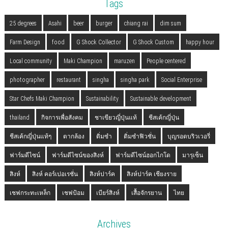
Tags
25 degrees
Asahi
beer
burger
chiang rai
dim sum
Farm Design
food
G Shock Collector
G Shock Custom
happy hour
Local community
Maki Champion
maruzen
People centered
photographer
restaurant
singha
singha park
Social Enterprise
Star Chefs Maki Champion
Sustainability
Sustainable development
thailand
กิจการเพื่อสังคม
ชาเขียวญี่ปุ่นแท้
ชีสเค้กญี่ปุ่น
ชีสเค้กญี่ปุ่นแท้ๆ
ตากล้อง
ติ่มซำ
ติ่มซำฟิวชั่น
บุญรอดบริวเวอรี่
ฟาร์มดีไซน์
ฟาร์มดีไซน์ของสิงห์
ฟาร์มดีไซน์ฮอกไกโด
มารุเซ็น
สิงห์
สิงห์ คอร์เปอเรชั่น
สิงห์ปาร์ค
สิงห์ปาร์ค เชียงราย
เชฟกระทะเหล็ก
เชฟป้อม
เบียร์สิงห์
เสื้อจักรยาน
ไทย
Archives