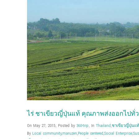
e
t
g
k
k
t
o
s
b
t
l
e
e
e
a
i
o
e
e
t
d
r
f
n
o
r
+
(
I
e
r
n
k
(
(
O
n
s
i
e
(
O
O
p
(
t
e
w
O
p
p
e
O
(
n
w
p
e
e
n
p
O
d
i
e
n
n
s
e
p
(
n
n
s
s
i
n
e
O
d
s
i
i
n
s
n
p
o
i
n
n
n
i
s
e
w
n
n
n
e
n
i
n
)
n
e
e
w
n
n
s
e
w
w
w
e
n
i
w
w
w
i
w
e
n
w
i
i
n
w
w
n
i
n
n
d
i
w
e
n
d
d
o
n
i
w
d
o
o
w
d
n
w
o
w
w
)
o
d
i
w
)
)
w
o
n
)
)
w
d
)
o
w
)
ไร่ ชาเขียวญี่ปุ่นแท้ คุณภาพส่งออกไปทั่
On May 27, 2015
,
Posted by
360-trip
,
In
Thailand
,
ชาเขียวญี่ปุ่นแท
By
Local community
,
maruzen
,
People centered
,
Social Enterprise
,
Sus