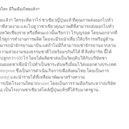
วโลก มีในเมืองไทยแล้ว!!!
แล้ว!!! ใครจะคิดว่าไร่ ชาเขียวญี่ปุ่นแท้ ที่คุณภาพส่งออกไปทั่ว
่ชาที่สวยงาม และไปดูว่าชาเขียวคุณภาพดีที่สามารถส่งออกไปทั่ว
ร์ค จังหวัดเชียงราย หรือที่คนแถวนั้นเรียกว่า ไร่บุญรอด โดยนอกจากที่
มชมไร่ดูการทำงานการผลิต โดยจะมีรถนำเที่ยวให้บริการฟรีอยู่ด้าน
ามารถนำจักรยานมาปั่น แต่ถ้าไม่มีก็สามารถเช่าจักรยานจากลาน
มความสวยงามของธรรมชาติไปพร้อมๆกันก็ได้ ที่ สิงห์ปาร์ค นี้ได้
ารปลูกกว่า 600 ไร่ โดยได้ผลิตชาส่งเป็นวัตถุดิบให้กับบริษัทชา
นยอดชาเพื่อนำไปทำเป็นชาระดับพรีเมี่ยมไว้ส่งออกต่างประเทศ
terprise ซึ่งเป็นการดำเนิน กิจการเพื่อสังคมไทย โดยเป็นการ
mmunity) และนำรายได้ที่เหลือมาพัฒนาสร้างความ
้มีการเปิดโรงงานใหม่ Maruzen โดยเป็นการร่วมมือกันระหว่างบริษัท
่น) เป็นโรงงานชาเขียวสไตล์ญี่ปุ่นแท้ๆที่ได้รับมาตรฐาน…