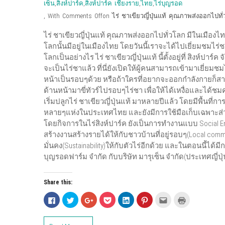
เซ็น
,
สิงห์ปาร์ค
,
สิงห์ปาร์ค เชียงราย
,
ไทย
,
ไร่บุญรอด
,
With
Comments Off
on ไร่ ชาเขียวญี่ปุ่นแท้ คุณภาพส่งออกไปทั่
ไร่ ชาเขียวญี่ปุ่นแท้ คุณภาพส่งออกไปทั่วโลก มีในเมืองไทย
โลกนั้นมีอยู่ในเมืองไทย โดยวันนี้เราจะได้ไปเยี่ยมชมไร
โลกเป็นอย่างไร ไร่ ชาเขียวญี่ปุ่นแท้ นี้ตั้งอยู่ที่ สิงห์ปา
จะเป็นไร่ชาแล้ว ที่นี่ยังเปิดให้ผู้คนสามารถเข้ามาเยี่ย
หน้าเป็นรอบๆด้วย หรือถ้าใครที่อยากจะออกกำลังกายก็ส
ด้านหน้ามาขี่ทัวร์ไปรอบๆไร่ชา เพื่อให้ได้เหงื่อและได้ช
เริ่มปลูกไร่ ชาเขียวญี่ปุ่นแท้ มาหลายปีแล้ว โดยมีพื้นที่ก
หลายๆแห่งในประเทศไทย และยังมีการใช้มือเก็บเฉพาะส่ว
โดยกิจการในไร่สิงห์ปาร์ค ยังเป็นการทำงานแบบ Social En
สร้างงานสร้างรายได้ให้กับชาวบ้านที่อยู่รอบๆ(Local co
มั่นคง(Sustainability)ให้กับตัวไร่อีกด้วย และในตอนนี้ได
บุญรอดฟาร์ม จำกัด กับบริษัท มารุเซ็น จำกัด(ประเทศญี่ปุ
Share this:
C
C
C
C
C
C
C
C
l
l
l
l
l
l
l
l
i
i
i
i
i
i
i
i
c
c
c
c
c
c
c
c
k
k
k
k
k
k
k
k