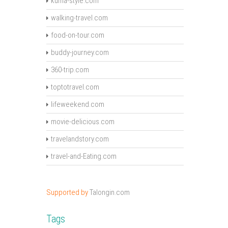
kuma-style.com
walking-travel.com
food-on-tour.com
buddy-journey.com
360-trip.com
toptotravel.com
lifeweekend.com
movie-delicious.com
travelandstory.com
travel-and-Eating.com
Supported by
Talongin.com
Tags