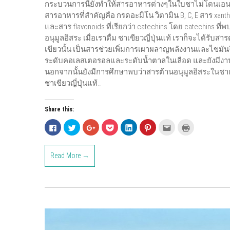
กระบวนการนี้ยังทำให้สารอาหารต่างๆในใบชาไม่โดนเอนไซม
สารอาหารที่สำคัญคือ กรดอะมิโน วิตามิน B, C, E สาร xanthin
และสาร flavonoids ที่เรียกว่า catechins โดย catechins ที่พ
อนุมูลอิสระ เมื่อเราดื่ม ชาเขียวญี่ปุ่นแท้ เราก็จะได้รับ
เขียวนั้น เป็นสารช่วยเพิ่มการเผาผลาญพลังงานและไขมัน
ระดับคอเลสเตอรอลและระดับน้ำตาลในเลือด และยังมีงาน
นอกจากนั้นยังมีการศึกษาพบว่าสารต้านอนุมูลอิสระในชาเขี
ชาเขียวญี่ปุ่นแท้…
Share this:
C
C
C
C
C
C
C
C
l
l
l
l
l
l
l
l
i
i
i
i
i
i
i
i
c
c
c
c
c
c
c
c
k
k
k
k
k
k
k
k
Read More →
t
t
t
t
t
t
t
t
o
o
o
o
o
o
o
o
s
s
s
s
s
s
e
p
h
h
h
h
h
h
m
r
a
a
a
a
a
a
a
i
r
r
r
r
r
r
i
n
e
e
e
e
e
e
l
t
o
o
o
o
o
o
t
(
n
n
n
n
n
n
h
O
F
T
G
P
L
P
i
p
a
w
o
o
i
i
s
e
c
i
o
c
n
n
t
n