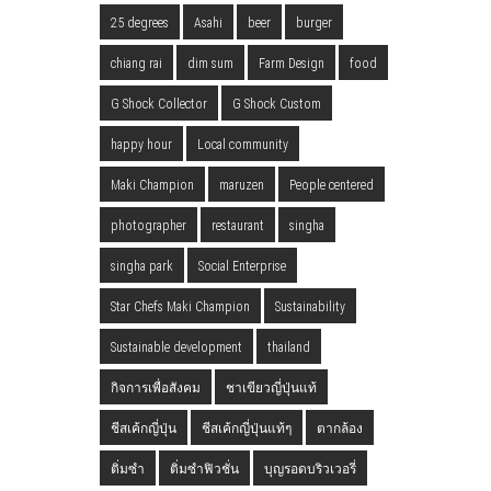
25 degrees
Asahi
beer
burger
chiang rai
dim sum
Farm Design
food
G Shock Collector
G Shock Custom
happy hour
Local community
Maki Champion
maruzen
People centered
photographer
restaurant
singha
singha park
Social Enterprise
Star Chefs Maki Champion
Sustainability
Sustainable development
thailand
กิจการเพื่อสังคม
ชาเขียวญี่ปุ่นแท้
ชีสเค้กญี่ปุ่น
ชีสเค้กญี่ปุ่นแท้ๆ
ตากล้อง
ติ่มซำ
ติ่มซำฟิวชั่น
บุญรอดบริวเวอรี่