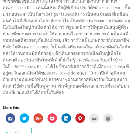
รสชาติของชีสเน้นๆ และโลโก้เจ้าวัวใส่แว่นตาดำหน้าตากวนๆ
คุณ Yasuhiko Kaino คนนี้แหละคือผู้ที่เขียน ประวัติของ Farm Design ขึ้น
มา ก่อนจะมาเป็น Farm Design Yasuhiko Kaino เป็นคน Osaka ที่เหมือน
คนทั่วไปที่เรียนมหาวิทยาลัยจบก็ไปเป็นพนักงาน Finance ธรรมดาคน
นึงในเมืองใหญ่ วันนึงเค้าได้ข่าวว่ารัฐบาลมีการให้ทุนสนับสนุนผู้ที่จะ
ทำอาชีพเกษตรกรรม เค้าให้ความสนใจอย่างมากเพราะเค้าเป็นคนที่
ชอบท่องเที่ยวผจญภัยเดินป่าอยู่แล้ว การไปเป็นเกษตรกรก็เป็นอาชีพ
ที่เค้าใฝ่ฝัน และ Hokkaido ก็เป็นเมืองที่น่าหลงใหล เค้าเลยตัดสินใจหัน
หลังให้งานออฟฟิศที่ทำอยู่ แล้วเดินทางออกจากเมืองใหญ่เพื่อไป
ค้นหาตัวเองกับอาชีพใหม่ที่เค้าก็ยังไม่รู้ว่าจะต้องเจอกับอะไรบ้าง
ในปี 1987 Yasuhiko Kaino ได้ไปซื้อฟาร์มเก่ารกร้างที่เมือง Hamanaka ที่
อยู่ตะวันออกเฉียงใต้ของเกาะ Hokkaido ตลอด 10 กว่าปีเค้าอุทิศตน
ด้วยความทุ่มเทฝ่าฟันอุปสรรคนาๆ ผ่านอากาศที่เลวร้ายในฤดูหนาว
ค้นหาวิธีต่างๆเพื่อฟื้นฟูจากฟาร์มที่ถูกทอดทิ้งจนสามารถที่จะกลับมา
เก็บเกี่ยวผลผลิตได้อีกครั้งในที่สุด…
Share this:
C
C
C
C
C
C
C
C
l
l
l
l
l
l
l
l
i
i
i
i
i
i
i
i
c
c
c
c
c
c
c
c
k
k
k
k
k
k
k
k