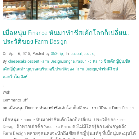
เมื่อหนุ่ม Finance หันมาทำชีสเค้กโลกก็เปลี่ยน :
ประวัติของ Farm Design
On April 6, 2015
,
Posted by
360-trip
,
In
dessert
,
people
,
By
cheesecake
,
dessert
,
Farm Design
,
singha
,
Yasuhiko Kaino
,
ชีสเค้กญี่ปุ่น
,
ชีส
เค้กญี่ปุ่นแท้ๆ
,
บุญรอดบริวเวอรี่
,
ประวัติของ Farm Design
,
ฟาร์มดีไซน์
ฮอกไกโด
,
สิงห์
,
With
Comments Off
on เมื่อหนุ่ม Finance หันมาทำชีสเค้กโลกก็เปลี่ยน : ประวัติของ Farm Design
เมื่อหนุ่ม Finance หันมาทำชีสเค้กโลกก็เปลี่ยน : ประวัติของ Farm
Design ถ้าหากเอ่ยชื่อ Yasuhiko Kaino คงไม่มีใครรู้จัก แต่พอพูดถึง
Farm Design หลายๆคนคงจะนึกถึง ชีสเค้กญี่ปุ่นแท้ๆ ที่เนื้อนุ่มละมุนได้