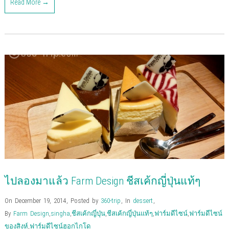
Read More →
t
t
t
t
t
t
t
t
o
o
o
o
o
o
o
o
s
s
s
s
s
s
e
p
h
h
h
h
h
h
m
r
a
a
a
a
a
a
a
i
r
r
r
r
r
r
i
n
e
e
e
e
e
e
l
t
o
o
o
o
o
o
t
(
n
n
n
n
n
n
h
O
F
T
G
P
L
P
i
p
a
w
o
o
i
i
s
e
c
i
o
c
n
n
t
n
e
t
g
k
k
t
o
s
b
t
l
e
e
e
a
i
o
e
e
t
d
r
f
n
o
r
+
(
I
e
r
n
k
(
(
O
n
s
i
e
(
O
O
p
(
t
e
w
O
p
p
e
O
(
n
w
p
e
e
n
p
O
d
i
e
n
n
s
e
p
(
n
n
s
s
i
n
e
O
d
s
i
i
n
s
n
p
o
i
n
n
n
i
s
e
w
n
n
n
e
n
i
n
)
n
e
e
w
n
n
s
e
w
w
w
e
n
i
w
w
w
i
w
e
n
w
i
i
n
w
w
n
ไปลองมาแล้ว Farm Design ชีสเค้กญี่ปุ่นแท้ๆ
i
n
n
d
i
w
e
n
d
d
o
n
i
w
d
o
o
w
d
n
w
o
w
w
)
o
d
i
On December 19, 2014
,
Posted by
360-trip
,
In
dessert
,
w
)
)
w
o
n
)
)
w
d
By
Farm Design
,
singha
,
ชีสเค้กญี่ปุ่น
,
ชีสเค้กญี่ปุ่นแท้ๆ
,
ฟาร์มดีไซน์
,
ฟาร์มดีไซน์
)
o
w
ของสิงห์
,
ฟาร์มดีไซน์ฮอกไกโด