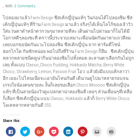
)
,
With
3 Comments
ไปลองมาแล้ว Farm Design ชีสเค้กญี่ปุ่นแท้ๆ วันก่อนได้ไปลองชิม ชีส
เค้กญี่ปุ่นแท้ๆ ที่ร้าน Farm Design มาแล้ว จริงๆได้เห็นโลโก้ของเจ้าวัว
ใส่แว่นตาดำหน้าตากวนๆมาหลายทีละ เดินผ่านไปผ่านมาก็ไม่ได้มี
โอกาสดีๆลองซะที คราวนี้ประจวบเหมาะเพื่อนนัดกันมาหาแถวสีลม
เลยบอกขอนัดกันแวะไปลองชิม ชีสเค้กญี่ปุ่น จาก ฟาร์มดีไซน์
ฮอกไกโด กันซักหน่อย พอไปถึงที่ร้าน Farm Design ก็อืม… ชีสเค้กญี่ปุ่น
หลากหลายชนิดดูน่ากินน่าลองชิมไปทั้งหมด ละลานตาเลือกกันไม่ถูก
เลย ทั้งแบบ Classic,Choco Pudding, Hokkaido Matcha, Berry White
Choco, Strawberry, Lemon, Passion Fruit โอว..แล้วยังมีแบบเค้กลาวา
อีก เยอะไปไหนเนี่ยจะเอาอันไหนกันดี เดินวนดูไปมาหลายรอบจน
เกรงใจน้องคนขายละ งั้นก็เลยขอเลือก Choco Mooooo ชีสเค้กญี่ปุ่น
แท้ๆ ที่เป็นลายน้องวัวดูแปลกตาน่าลองชิมดี เหอๆ ส่วนเพื่อนๆที่เหลือ
ก็เลือก ชีสเค้กญี่ปุ่น แบบ Classic, Hokkaido แล้วก็ Berry White Choco
โอเคหลากหลายกันดี 555…
Share this:
C
C
C
C
C
C
C
C
l
l
l
l
l
l
l
l