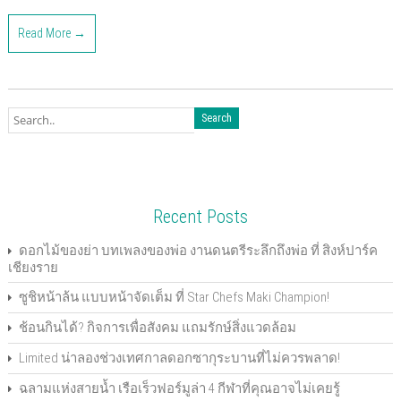
i
i
i
i
i
i
i
i
c
c
c
c
c
c
c
c
k
k
k
k
k
k
k
k
Read More →
t
t
t
t
t
t
t
t
o
o
o
o
o
o
o
o
s
s
s
s
s
s
e
p
h
h
h
h
h
h
m
r
a
a
a
a
a
a
a
i
r
r
r
r
r
r
i
n
e
e
e
e
e
e
l
t
o
o
o
o
o
o
t
(
n
n
n
n
n
n
h
O
F
T
G
P
L
P
i
p
a
w
o
o
i
i
s
e
c
i
o
c
n
n
t
n
e
t
g
k
k
t
o
s
b
t
l
e
e
e
a
i
o
e
e
t
d
r
f
n
o
r
+
(
I
e
r
n
k
(
(
O
n
s
i
e
Recent Posts
(
O
O
p
(
t
e
w
O
p
p
e
O
(
n
w
p
e
e
n
p
O
d
i
e
n
n
s
e
p
(
n
ดอกไม้ของย่า บทเพลงของพ่อ งานดนตรีระลึกถึงพ่อ ที่ สิงห์ปาร์ค
n
s
s
i
n
e
O
d
เชียงราย
s
i
i
n
s
n
p
o
i
n
n
n
i
s
e
w
n
n
n
e
n
i
n
)
ซูชิหน้าล้น แบบหน้าจัดเต็ม ที่ Star Chefs Maki Champion!
n
e
e
w
n
n
s
e
w
w
w
e
n
i
w
w
w
i
w
e
n
ช้อนกินได้? กิจการเพื่อสังคม แถมรักษ์สิ่งแวดล้อม
w
i
i
n
w
w
n
i
n
n
d
i
w
e
n
d
d
o
n
i
w
Limited น่าลองช่วงเทศกาลดอกซากุระบานที่ไม่ควรพลาด!
d
o
o
w
d
n
w
o
w
w
)
o
d
i
ฉลามแห่งสายน้ำ เรือเร็วฟอร์มูล่า 4 กีฬาที่คุณอาจไม่เคยรู้
w
)
)
w
o
n
)
)
w
d