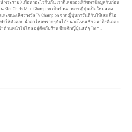
 พระราม9 เพื่อหาอะไรกินกัน เราก็เลยลองเสิร์ชหาข้อมูลกันก่อน
Star Chefs Maki Champion เป็นร้านอาหารญี่ปุ่นเปิดใหม่แถม
ร์ และชนะเลิศรางวัล TV Champion จากญี่ปุ่นการันตีกันให้เลย ก็โอ
ศทำให้ตัวลอย น้ำตาไหลพรากๆกันได้ขนาดไหนเชียว มาถึงที่เดอะ
ข้าด้านหน้าไม่ไกล อยู่ติดกับร้าน ชีสเค้กญี่ปุ่นแท้ๆ Farm…