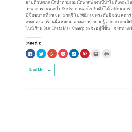
ยามดีฝนตกหนักน้ำท่วมเลยนัดพวกพ้องหนีน้ำไปที่เดอะไนน์
ว่าพวกกระผมจะไปรับประทานอะไรกันดี ก็ได้ไปค้นเจอร้าน 
มีชื่อขนาดที่ว่าเชฟ “ยาสุจิ โมริซึมิ” เชฟระดับมิชลิน สตา
เคตกลงเอาร้านนี้แหละน่าลองมากๆ อยากรู้ว่าจะอร่อยเลิ
ไนน์ ร้าน Star Chefs Maki Champion จะอยู่ที่ชั้น 1 จากทางเ
Share this:
C
C
C
C
C
C
C
C
l
l
l
l
l
l
l
l
i
i
i
i
i
i
i
i
c
c
c
c
c
c
c
c
k
k
k
k
k
k
k
k
Read More →
t
t
t
t
t
t
t
t
o
o
o
o
o
o
o
o
s
s
s
s
s
s
e
p
h
h
h
h
h
h
m
r
a
a
a
a
a
a
a
i
r
r
r
r
r
r
i
n
e
e
e
e
e
e
l
t
o
o
o
o
o
o
t
(
n
n
n
n
n
n
h
O
F
T
G
P
L
P
i
p
a
w
o
o
i
i
s
e
c
i
o
c
n
n
t
n
e
t
g
k
k
t
o
s
b
t
l
e
e
e
a
i
o
e
e
t
d
r
f
n
o
r
+
(
I
e
r
n
k
(
(
O
n
s
i
e
(
O
O
p
(
t
e
w