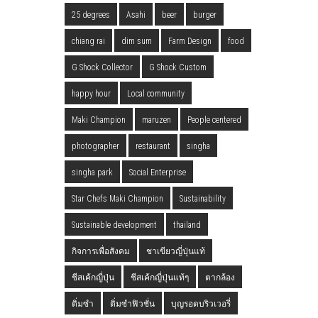
25 degrees
Asahi
beer
burger
chiang rai
dim sum
Farm Design
food
G Shock Collector
G Shock Custom
happy hour
Local community
Maki Champion
maruzen
People centered
photographer
restaurant
singha
singha park
Social Enterprise
Star Chefs Maki Champion
Sustainability
Sustainable development
thailand
กิจการเพื่อสังคม
ชาเขียวญี่ปุ่นแท้
ชีสเค้กญี่ปุ่น
ชีสเค้กญี่ปุ่นแท้ๆ
ตากล้อง
ติ่มซำ
ติ่มซำฟิวชั่น
บุญรอดบริวเวอรี่