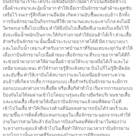
ปั่นจักรยาน เราจะได้ประโยชน์อื่นๆอีก เนื้อผ้า ถ้าเป็นเสื้อยืดทั่วไป
เนื้อผ้าจะหนาและอุ้มน้ำมาก ทำให้เมื่อเราปั่นจักรยานตัวผ้าจะดูดซับ
เหงื่อไว้ จนเรารู้สึกถึงความอึดอัด เกิดความอับชื้นและอบอ้าว อีกทั้ง
การปั่นจักรยานเป็นกิจกรรมที่ใช้เวลานานและระยะทางไกล คงไม่มี
ใครพกเอาเสื้อไปเปลี่ยน ทำให้ยิ่งปั่นไปเสื้อยืดที่เอาแต่เก็บเหงื่อไว้ก็
ยังจะเพิ่มน้ำหนักเป็นภาระให้กับร่างกายทำให้อ่อนล้าได้เร็ว ส่วน เสื้อ
สำหรับปั่นจักรยาน นั้นเนื้อผ้าจะระบายอากาศได้ดี มีความบางเบา
และไม่เก็บน้ำ เหมาะสำหรับอากาศบ้านเราที่ร้อนแทบจะทุกวัน ทำให้
เมื่อเราปั่นจักรยานไปเนื้อผ้าของ เสื้อจักรยาน ที่ระบายอากาศได้ดีก็
จะช่วยนำพาอากาศให้ผ่านเนื้อผ้า ช่วยให้ระบายเหงื่อได้เร็วและไม่
เหนียวเหนอะหนะ ทำให้ร่างกายรู้สึกแห้งสบาย ปั่นไปก็ไม่รู้สึกอึดอัด
และอับชื้น ทำให้เราปั่นได้สบายกว่าและไม่เหนื่อยล้าเพราะความ
อบอ้าวที่เกิดจากเสื้อ การออกแบบ เสื้อสำหรับปั่นจักรยาน จะมีการ
ออกแบบแตกต่างจากเสื้อยืด หรือเสื้อกีฬาทั่วไป เริ่มจากการออกแบบ
ป้องกันไม่ให้ลมผ่านเข้าไปโดยบางรุ่นจะมียางยืดรัดบริเวณชายเสื้อ
และแขนเสื้อ เพื่อช่วยให้เมื่อเราปั่นจักรยานแล้วลมที่พัดมาไม่ตี
เข้าไปในเสื้อ ทำให้เกิดแรงต้านที่น้อยลงสามารถปั่นได้รวดเร็วและ
สบายขึ้น การติดตั้งซิปแทนกระดุมใน เสื้อจักรยาน นอกจากจะทำให้
ง่ายในการสวมใส่แล้ว ยังเป็นการป้องกันลมที่พัดเข้ามาในช่องว่าง
ระหว่างกระดุมแล้วตีเข้าไปในเสื้อทำให้รบกวนเวลาเราปั่นจักรยาน
มากไปกว่านั้นอากาศที่ร้อนๆของบ้านเราการมีซิปอยู่ของ…