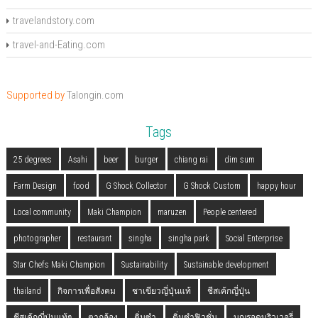
travelandstory.com
travel-and-Eating.com
Supported by
Talongin.com
Tags
25 degrees
Asahi
beer
burger
chiang rai
dim sum
Farm Design
food
G Shock Collector
G Shock Custom
happy hour
Local community
Maki Champion
maruzen
People centered
photographer
restaurant
singha
singha park
Social Enterprise
Star Chefs Maki Champion
Sustainability
Sustainable development
thailand
กิจการเพื่อสังคม
ชาเขียวญี่ปุ่นแท้
ชีสเค้กญี่ปุ่น
ชีสเค้กญี่ปุ่นแท้ๆ
ตากล้อง
ติ่มซำ
ติ่มซำฟิวชั่น
บุญรอดบริวเวอรี่