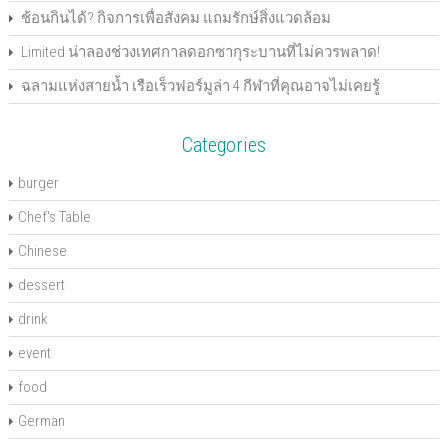
e
w
w
w
e
n
i
w
w
w
i
w
e
n
ช้อนกินได้? กิจการเพื่อสังคม แถมรักษ์สิ่งแวดล้อม
w
i
i
n
w
w
n
i
n
n
d
i
w
e
n
d
d
o
n
i
w
Limited น่าลองช่วงเทศกาลดอกซากุระบานที่ไม่ควรพลาด!
d
o
o
w
d
n
w
o
w
w
)
o
d
i
ฉลามแห่งสายน้ำ เรือเร็วฟอร์มูล่า 4 กีฬาที่คุณอาจไม่เคยรู้
w
)
)
w
o
n
)
)
w
d
)
o
w
)
Categories
burger
Chef's Table
Chinese
dessert
drink
event
food
German