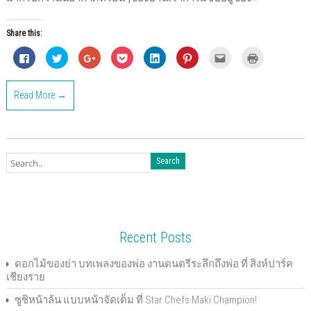
Share this:
C
C
C
C
C
C
C
C
l
l
l
l
l
l
l
l
i
i
i
i
i
i
i
i
c
c
c
c
c
c
c
c
k
k
k
k
k
k
k
k
Read More →
t
t
t
t
t
t
t
t
o
o
o
o
o
o
o
o
s
s
s
s
s
s
e
p
h
h
h
h
h
h
m
r
a
a
a
a
a
a
a
i
r
r
r
r
r
r
i
n
e
e
e
e
e
e
l
t
o
o
o
o
o
o
t
(
n
n
n
n
n
n
h
O
F
T
G
P
L
P
i
p
a
w
o
o
i
i
s
e
c
i
o
c
n
n
t
n
e
t
g
k
k
t
o
s
b
t
l
e
e
e
a
i
o
e
e
t
d
r
f
n
o
r
+
(
I
e
r
n
k
(
(
O
n
s
i
e
Recent Posts
(
O
O
p
(
t
e
w
O
p
p
e
O
(
n
w
p
e
e
n
p
O
d
i
e
n
n
s
e
p
(
n
ดอกไม้ของย่า บทเพลงของพ่อ งานดนตรีระลึกถึงพ่อ ที่ สิงห์ปาร์ค
n
s
s
i
n
e
O
d
เชียงราย
s
i
i
n
s
n
p
o
i
n
n
n
i
s
e
w
n
n
n
e
n
i
n
)
ซูชิหน้าล้น แบบหน้าจัดเต็ม ที่ Star Chefs Maki Champion!
n
e
e
w
n
n
s