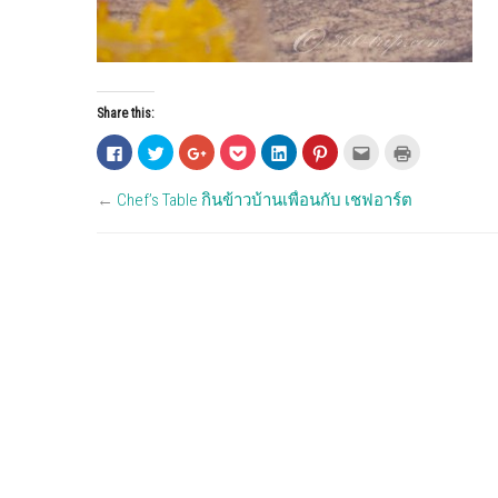
Share this:
C
C
C
C
C
C
C
C
l
l
l
l
l
l
l
l
i
i
i
i
i
i
i
i
c
c
c
c
c
c
c
c
←
Chef’s Table กินข้าวบ้านเพื่อนกับ เชฟอาร์ต
k
k
k
k
k
k
k
k
t
t
t
t
t
t
t
t
o
o
o
o
o
o
o
o
s
s
s
s
s
s
e
p
h
h
h
h
h
h
m
r
a
a
a
a
a
a
a
i
r
r
r
r
r
r
i
n
e
e
e
e
e
e
l
t
o
o
o
o
o
o
t
(
n
n
n
n
n
n
h
O
F
T
G
P
L
P
i
p
a
w
o
o
i
i
s
e
c
i
o
c
n
n
t
n
e
t
g
k
k
t
o
s
b
t
l
e
e
e
a
i
o
e
e
t
d
r
f
n
o
r
+
(
I
e
r
n
k
(
(
O
n
s
i
e
(
O
O
p
(
t
e
w
O
p
p
e
O
(
n
w
p
e
e
n
p
O
d
i
e
n
n
s
e
p
(
n
n
s
s
i
n
e
O
d