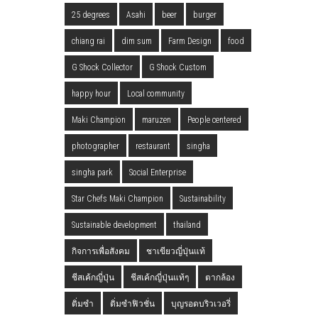
25 degrees
Asahi
beer
burger
chiang rai
dim sum
Farm Design
food
G Shock Collector
G Shock Custom
happy hour
Local community
Maki Champion
maruzen
People centered
photographer
restaurant
singha
singha park
Social Enterprise
Star Chefs Maki Champion
Sustainability
Sustainable development
thailand
กิจการเพื่อสังคม
ชาเขียวญี่ปุ่นแท้
ชีสเค้กญี่ปุ่น
ชีสเค้กญี่ปุ่นแท้ๆ
ตากล้อง
ติ่มซำ
ติ่มซำฟิวชั่น
บุญรอดบริวเวอรี่