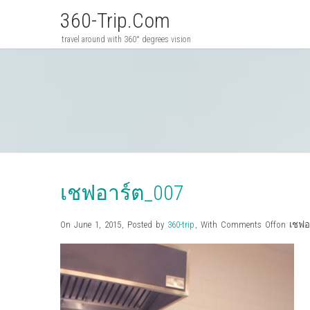
360-Trip.com
travel around with 360° degrees vision
เชฟอาร์ต_007
On June 1, 2015
,
Posted by
360-trip
,
With
Comments Off
on เชฟอ