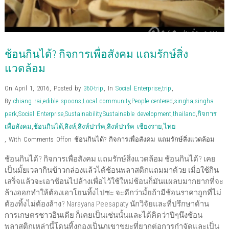
ช้อนกินได้? กิจการเพื่อสังคม แถมรักษ์สิ่ง
แวดล้อม
On April 1, 2016
,
Posted by
360-trip
,
In
Social Enterprise
,
trip
,
By
chiang rai
,
edible spoons
,
Local community
,
People centered
,
singha
,
singha
park
,
Social Enterprise
,
Sustainability
,
Sustainable development
,
thailand
,
กิจการ
เพื่อสังคม
,
ช้อนกินได้
,
สิงห์
,
สิงห์ปาร์ค
,
สิงห์ปาร์ค เชียงราย
,
ไทย
,
With
Comments Off
on ช้อนกินได้? กิจการเพื่อสังคม แถมรักษ์สิ่งแวดล้อม
ช้อนกินได้? กิจการเพื่อสังคม แถมรักษ์สิ่งแวดล้อม ช้อนกินได้? เคย
เป็นมั้ยเวลากินข้าวกล่องแล้วได้ช้อนพลาสติกแถมมาด้วย เมื่อใช้กิน
เสร็จแล้วจะเอาช้อนไปล้างเพื่อไว้ใช้ใหม่ช้อนก็มันแผลบมากยากที่จะ
ล้างออกทำให้ต้องเอาโยนทิ้งไปซะ จะดีกว่ามั้ยถ้ามีช้อนราคาถูกที่ไม่
ต้องทิ้งไม่ต้องล้าง? Narayana Peesapaty นักวิจัยและที่ปรึกษาด้าน
การเกษตรชาวอินเดีย ก็เคยเป็นเช่นนั้นและได้คิดว่าปีๆนึงช้อน
พลาสติกเหล่านี้โดนทิ้งกองเป็นภูเขาขยะที่ยากต่อการกำจัดและเป็น