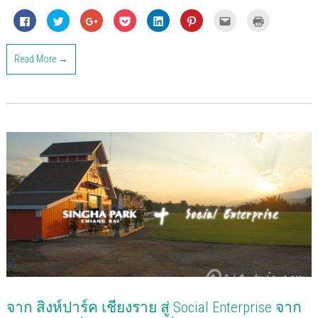
C
C
C
C
C
C
C
C
l
l
l
l
l
l
l
l
i
i
i
i
i
i
i
i
c
c
c
c
c
c
c
c
k
k
k
k
k
k
k
k
Read More →
t
t
t
t
t
t
t
t
o
o
o
o
o
o
o
o
s
s
s
s
s
s
e
p
h
h
h
h
h
h
m
r
a
a
a
a
a
a
a
i
r
r
r
r
r
r
i
n
e
e
e
e
e
e
l
t
o
o
o
o
o
o
t
(
n
n
n
n
n
n
h
O
F
T
G
P
L
P
i
p
a
w
o
o
i
i
s
e
c
i
o
c
n
n
t
n
e
t
g
k
k
t
o
s
b
t
l
e
e
e
a
i
o
e
e
t
d
r
f
n
o
r
+
(
I
e
r
n
k
(
(
O
n
s
i
e
(
O
O
p
(
t
e
w
O
p
p
e
O
(
n
w
p
e
e
n
p
O
d
i
e
n
n
s
e
p
(
n
n
s
s
i
n
e
O
d
s
i
i
n
s
n
p
o
i
n
n
n
i
s
e
w
n
n
n
e
n
i
n
)
n
e
e
w
n
n
s
e
w
w
w
e
n
i
w
w
w
i
w
e
n
w
i
i
n
w
w
n
จาก สิงห์ปาร์ค เชียงราย สู่ Social Enterprise จาก
i
n
n
d
i
w
e
n
d
d
o
n
i
w