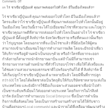
Comments Off
on ไร่ ชาเขียวญี่ปุ่นแท้ คุณภาพส่งออกไปทั่วโลก มีในเมืองไทยแล้ว!!!
ไร่ ชาเขียวญี่ปุ่นแท้ คุณภาพส่งออกไปทั่วโลก มีในเมืองไทยแล้ว!!!
ใครจะคิดว่าไร่ ชาเขียวญี่ปุ่นแท้ ที่คุณภาพส่งออกไปทั่วโลกนั้นมีอยู่
ในเมืองไทย โดยวันนี้เราจะได้ไปเยี่ยมชมไร่ชาที่สวยงาม และไปดูว่า
ชาเขียวคุณภาพดีที่สามารถส่งออกไปทั่วโลกเป็นอย่างไร ไร่ ชาเขียว
ญี่ปุ่นแท้ นี้ตั้งอยู่ที่ สิงห์ปาร์ค จังหวัดเชียงราย หรือที่คนแถวนั้นเรียก
ว่า ไร่บุญรอด โดยนอกจากที่จะเป็นไร่ชาแล้ว ที่นี่ยังเปิดให้ผู้คน
สามารถเข้ามาเยี่ยมชมไร่ดูการทำงานการผลิต โดยจะมีรถนำเที่ยว
ให้บริการฟรีอยู่ด้านหน้าเป็นรอบๆด้วย หรือถ้าใครที่อยากจะออก
กำลังกายก็สามารถนำจักรยานมาปั่น แต่ถ้าไม่มีก็สามารถเช่า
จักรยานจากลานด้านหน้ามาขี่ทัวร์ไปรอบๆไร่ชา เพื่อให้ได้เหงื่อและ
ได้ชมความสวยงามของธรรมชาติไปพร้อมๆกันก็ได้ ที่ สิงห์ปาร์ค นี้
ได้เริ่มปลูกไร่ ชาเขียวญี่ปุ่นแท้ มาหลายปีแล้ว โดยมีพื้นที่การปลูก
กว่า 600 ไร่ โดยได้ผลิตชาส่งเป็นวัตถุดิบให้กับบริษัทชาหลายๆแห่งใน
ประเทศไทย และยังมีการใช้มือเก็บเฉพาะส่วนยอดชาเพื่อนำไปทำ
เป็นชาระดับพรีเมี่ยมไว้ส่งออกต่างประเทศ โดยกิจการในไร่สิงห์
ปาร์ค ยังเป็นการทำงานแบบ Social Enterprise ซึ่งเป็นการดำเนิน
กิจการเพื่อสังคมไทย โดยเป็นการสร้างงานสร้างรายได้ให้กับชาว
บ้านที่อยู่รอบๆ(Local community) และนำรายได้ที่เหลือมาพัฒนาสร้าง