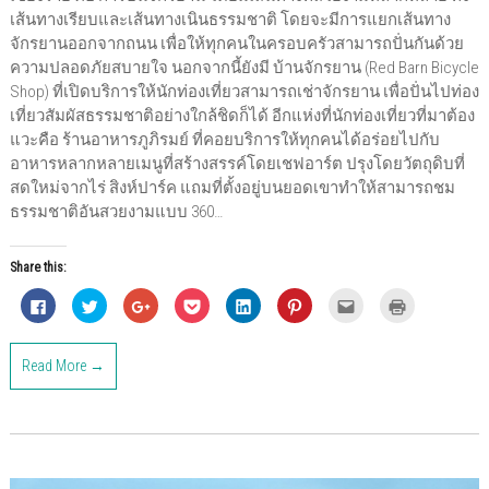
เส้นทางเรียบและเส้นทางเนินธรรมชาติ โดยจะมีการแยกเส้นทาง
จักรยานออกจากถนน เพื่อให้ทุกคนในครอบครัวสามารถปั่นกันด้วย
ความปลอดภัยสบายใจ นอกจากนี้ยังมี บ้านจักรยาน (Red Barn Bicycle
Shop) ที่เปิดบริการให้นักท่องเที่ยวสามารถเช่าจักรยาน เพื่อปั่นไปท่อง
เที่ยวสัมผัสธรรมชาติอย่างใกล้ชิดก็ได้ อีกแห่งที่นักท่องเที่ยวที่มาต้อง
แวะคือ ร้านอาหารภูภิรมย์ ที่คอยบริการให้ทุกคนได้อร่อยไปกับ
อาหารหลากหลายเมนูที่สร้างสรรค์โดยเชฟอาร์ต ปรุงโดยวัตถุดิบที่
สดใหม่จากไร่ สิงห์ปาร์ค แถมที่ตั้งอยู่บนยอดเขาทำให้สามารถชม
ธรรมชาติอันสวยงามแบบ 360…
Share this:
C
C
C
C
C
C
C
C
l
l
l
l
l
l
l
l
i
i
i
i
i
i
i
i
c
c
c
c
c
c
c
c
k
k
k
k
k
k
k
k
Read More →
t
t
t
t
t
t
t
t
o
o
o
o
o
o
o
o
s
s
s
s
s
s
e
p
h
h
h
h
h
h
m
r
a
a
a
a
a
a
a
i
r
r
r
r
r
r
i
n
e
e
e
e
e
e
l
t
o
o
o
o
o
o
t
(
n
n
n
n
n
n
h
O
F
T
G
P
L
P
i
p