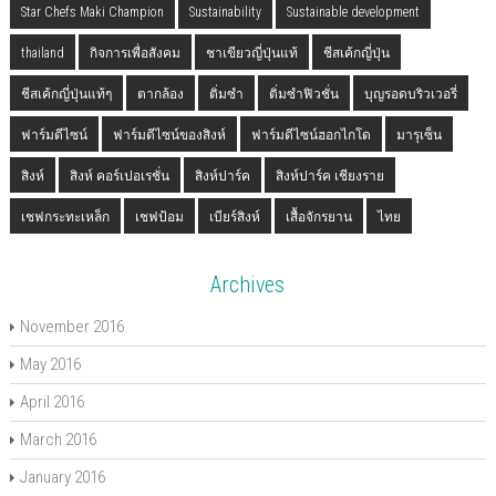
Star Chefs Maki Champion
Sustainability
Sustainable development
thailand
กิจการเพื่อสังคม
ชาเขียวญี่ปุ่นแท้
ชีสเค้กญี่ปุ่น
ชีสเค้กญี่ปุ่นแท้ๆ
ตากล้อง
ติ่มซำ
ติ่มซำฟิวชั่น
บุญรอดบริวเวอรี่
ฟาร์มดีไซน์
ฟาร์มดีไซน์ของสิงห์
ฟาร์มดีไซน์ฮอกไกโด
มารุเซ็น
สิงห์
สิงห์ คอร์เปอเรชั่น
สิงห์ปาร์ค
สิงห์ปาร์ค เชียงราย
เชฟกระทะเหล็ก
เชฟป้อม
เบียร์สิงห์
เสื้อจักรยาน
ไทย
Archives
November 2016
May 2016
April 2016
March 2016
January 2016