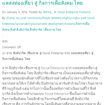
d
o
o
w
d
n
w
แหล่งท่องเที่ยว สู่ กิจการเพื่อสังคม ไทย
o
w
w
)
o
d
i
w
)
)
w
o
n
)
)
w
d
On January 3, 2016
,
Posted by
360-trip
,
In
Social Enterprise
,
Thailand
,
)
o
w
By
chiang rai
,
Local community
,
People centered
,
singha
,
singha park
,
Social
)
Enterprise
,
Sustainability
,
Sustainable development
,
thailand
,
กิจการเพื่อ
สังคม
,
สิงห์
,
สิงห์ปาร์ค
,
สิงห์ปาร์ค เชียงราย
,
ไทย
,
With
Comments Off
on จาก สิงห์ปาร์ค เชียงราย สู่ Social Enterprise จาก แหล่งท่องเที่ยว สู่
กิจการเพื่อสังคม ไทย
จาก สิงห์ปาร์ค เชียงราย สู่ Social Enterprise จาก แหล่งท่องเที่ยว สู่
กิจการเพื่อสังคม ไทย สิงห์ปาร์ค เชียงราย เป็นแหล่งท่องเที่ยวสำคัญ
จุดหมายของนักเดินทางที่ไปเชียงรายต่างต้องไป เพราะมีกิจกรรม
หลากหลายให้เราได้ทำทั้ง ปั่นจักรยาน ฟาร์มทัวร์ ชมไร่ชา กินอาหาร
ที่ร้านภูภิรมย์ แต่มากไปกว่านั้นเบื้องหลังการดำเนินงานที่ไร่ สิงห์
ปาร์ค ยังเป็นการทำงานแบบ Social Enterprise ซึ่งเป็นการดำเนิน
กิจการเพื่อสังคม ไทยอีกด้วย กิจกรรมที่โดดเด่นที่ สิงห์ปาร์ค
เชียงราย คือ การปั่นจักรยาน โดยมีเส้นทางที่สวยงามหลากหลาย ทั้ง