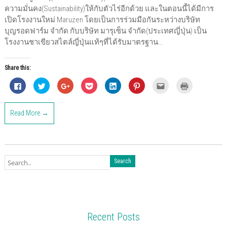
ความมั่นคง(Sustainability)ให้กับตัวไร่อีกด้วย และในตอนนี้ได้มีการ
เปิดโรงงานใหม่ Maruzen โดยเป็นการร่วมมือกันระหว่างบริษัท
บุญรอดฟาร์ม จำกัด กับบริษัท มารุเซ็น จำกัด(ประเทศญี่ปุ่น) เป็น
โรงงานชาเขียวสไตล์ญี่ปุ่นแท้ๆที่ได้รับมาตรฐาน…
Share this:
C
C
C
C
C
C
C
C
l
l
l
l
l
l
l
l
i
i
i
i
i
i
i
i
c
c
c
c
c
c
c
c
k
k
k
k
k
k
k
k
Read More →
t
t
t
t
t
t
t
t
o
o
o
o
o
o
o
o
s
s
s
s
s
s
e
p
h
h
h
h
h
h
m
r
a
a
a
a
a
a
a
i
r
r
r
r
r
r
i
n
e
e
e
e
e
e
l
t
o
o
o
o
o
o
t
(
n
n
n
n
n
n
h
O
F
T
G
P
L
P
i
p
a
w
o
o
i
i
s
e
c
i
o
c
n
n
t
n
e
t
g
k
k
t
o
s
b
t
l
e
e
e
a
i
o
e
e
t
d
r
f
n
o
r
+
(
I
e
r
n
k
(
(
O
n
s
i
e
Recent Posts
(
O
O
p
(
t
e
w
O
p
p
e
O
(
n
w