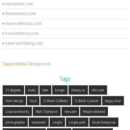
toptotravel.com
lifeweekend.com
movie-delicious.com
travelandstory.com
travel-and-Eating.com
Supported by
Talongin.com
Tags
25 degrees
Asahi
beer
burger
chiang rai
dim sum
Farm Design
food
G Shock Collector
G Shock Custom
happy hour
Local community
Maki Champion
maruzen
People centered
photographer
restaurant
singha
singha park
Social Enterprise