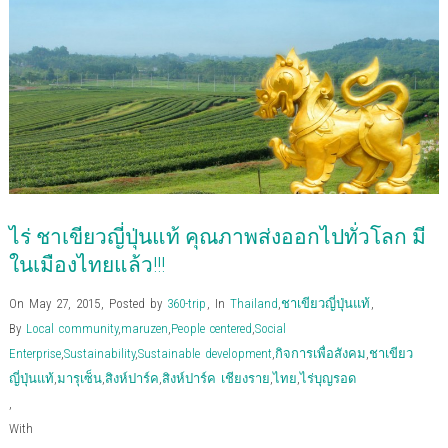
a
w
o
o
i
i
s
e
c
i
o
c
n
n
t
n
e
t
g
k
k
t
o
s
b
t
l
e
e
e
a
i
o
e
e
t
d
r
f
n
o
r
+
(
I
e
r
n
k
(
(
O
n
s
i
e
(
O
O
p
(
t
e
w
O
p
p
e
O
(
n
w
p
e
e
n
p
O
d
i
e
n
n
s
e
p
(
n
n
s
s
i
n
e
O
d
s
i
i
n
s
n
p
o
i
n
n
n
i
s
e
w
n
n
n
e
n
i
n
)
n
e
e
w
n
n
s
e
w
w
w
e
n
i
w
w
w
i
w
e
n
w
i
i
n
w
w
n
ไร่ ชาเขียวญี่ปุ่นแท้ คุณภาพส่งออกไปทั่วโลก มี
i
n
n
d
i
w
e
n
d
d
o
n
i
w
d
o
o
w
d
n
w
ในเมืองไทยแล้ว!!!
o
w
w
)
o
d
i
w
)
)
w
o
n
)
)
w
d
On May 27, 2015
,
Posted by
360-trip
,
In
Thailand
,
ชาเขียวญี่ปุ่นแท้
,
)
o
w
By
Local community
,
maruzen
,
People centered
,
Social
)
Enterprise
,
Sustainability
,
Sustainable development
,
กิจการเพื่อสังคม
,
ชาเขียว
ญี่ปุ่นแท้
,
มารุเซ็น
,
สิงห์ปาร์ค
,
สิงห์ปาร์ค เชียงราย
,
ไทย
,
ไร่บุญรอด
,
With