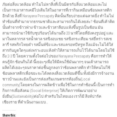
ภัยต่อสิ่งแวดล้อม ทำไมไม่หาสิ่งที่เป็นมิตรกับสิ่งแวดล้อมและไม่
เป็นการเอาสารเคมีไปเติมใส่ในอาหารที่เรากินเหมือนช้อนพลาสติก
อีกด้วย สิ่งที่ Narayana Peesapaty คิดนั้นเรียบง่ายแต่ฉลาดยิ่ง ทำไมไม่
ทำช้อนที่ทำมาจากธรรมชาติและสามารถกินได้เลยล่ะ? ช้อนที่เค้าคิด
นั้นทำจากข้าวฟ่าง ข้าวและข้าวสาลีอบแห้งขึ้นรูปเป็นช้อน มัน
สามารถนำมาใช้กับซุปร้อนๆได้นานถึง 20 นาทีโดยที่ยังคงรูปอยู่ และ
มาในหลากรส รสน้ำตาล รสขิงอบเชย รสขิงกระเทียม รสยี่หร่า รสเซ
ลารี่ รสพริกไทยดำ รสมิ้นท์ขิง และรสแครอทบีทรูท ถึงแม้จะไม่ได้ใส่
สารกันบูดใดๆแต่เพราะอบแห้งทำให้สามารถเก็บไว้ได้นานโดยไม่ใช้
ถึง 2-3 ปี โดยความตั้งใจต่อไปของ Narayana Peesapaty คือการทำให้
คนรู้จัก ช้อนกินได้ นี้เยอะๆเพื่อให้มีคนใช้มันมากๆ จนเค้าสามารถ
ผลิตได้เยอะๆจนราคาต่อชิ้นถูกลงกว่าช้อนพลาสติก ทำให้คนไม่ใช้
ช้อนพลาสติกเพื่อขยะจะได้ลดลงสิ่งแวดล้อมดีขึ้น ทั้งยังมีการจ้างงาน
ชาวบ้านและยังเป็นการส่งเสริมเกษตรกรท้องถิ่น(Local
community)โดยตรงในการผลิตข้าวเพื่อใช้ในการทำช้อนนี้ เป็นการทำ
กิจการเพื่อสังคม (Social Enterprise) ให้เกิดการพัฒนาอย่าง
ยั่งยืน(Sustainability)ต่อไป สำหรับในไทยเอง เราก็มี สิงห์ปาร์ค
เชียงราย ที่ดำเนินงานแบบ…
Share this: