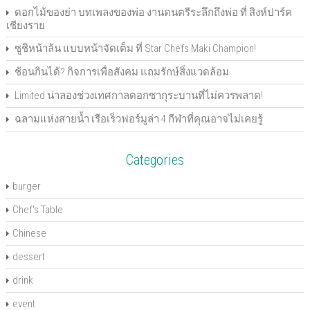
p
e
e
n
p
O
d
i
e
n
n
s
e
p
(
n
ดอกไม้ของย่า บทเพลงของพ่อ งานดนตรีระลึกถึงพ่อ ที่ สิงห์ปาร์ค
n
s
s
i
n
e
O
d
เชียงราย
s
i
i
n
s
n
p
o
i
n
n
n
i
s
e
w
n
n
n
e
n
i
n
)
ซูชิหน้าล้น แบบหน้าจัดเต็ม ที่ Star Chefs Maki Champion!
n
e
e
w
n
n
s
e
w
w
w
e
n
i
w
w
w
i
w
e
n
ช้อนกินได้? กิจการเพื่อสังคม แถมรักษ์สิ่งแวดล้อม
w
i
i
n
w
w
n
i
n
n
d
i
w
e
n
d
d
o
n
i
w
Limited น่าลองช่วงเทศกาลดอกซากุระบานที่ไม่ควรพลาด!
d
o
o
w
d
n
w
o
w
w
)
o
d
i
ฉลามแห่งสายน้ำ เรือเร็วฟอร์มูล่า 4 กีฬาที่คุณอาจไม่เคยรู้
w
)
)
w
o
n
)
)
w
d
)
o
w
)
Categories
burger
Chef's Table
Chinese
dessert
drink
event