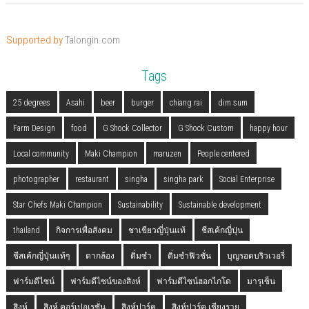
Supported by
Talongin.com
Tags
25 degrees
Asahi
beer
burger
chiang rai
dim sum
Farm Design
food
G Shock Collector
G Shock Custom
happy hour
Local community
Maki Champion
maruzen
People centered
photographer
restaurant
singha
singha park
Social Enterprise
Star Chefs Maki Champion
Sustainability
Sustainable development
thailand
กิจการเพื่อสังคม
ชาเขียวญี่ปุ่นแท้
ชีสเค้กญี่ปุ่น
ชีสเค้กญี่ปุ่นแท้ๆ
ตากล้อง
ติ่มซำ
ติ่มซำฟิวชั่น
บุญรอดบริวเวอรี่
ฟาร์มดีไซน์
ฟาร์มดีไซน์ของสิงห์
ฟาร์มดีไซน์ฮอกไกโด
มารุเซ็น
สิงห์
สิงห์ คอร์เปอเรชั่น
สิงห์ปาร์ค
สิงห์ปาร์ค เชียงราย