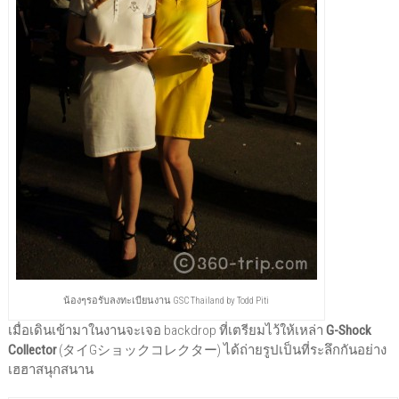
น้องๆรอรับลงทะเบียนงาน GSC Thailand by Todd Piti
เมื่อเดินเข้ามาในงานจะเจอ backdrop ที่เตรียมไว้ให้เหล่า
G-Shock
Collector
(タイGショックコレクター) ได้ถ่ายรูปเป็นที่ระลึกกันอย่าง
เฮฮาสนุกสนาน