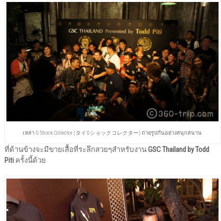
เหล่า G Shock Collector (タイGショックコレクター) ถ่ายรูปกันอย่างสนุกสนาน
ที่ด้านข้างจะมีขายเสื้อที่ระลึกสวยๆสำหรับงาน
GSC Thailand by Todd
Piti
ครั้งนี้ด้วย