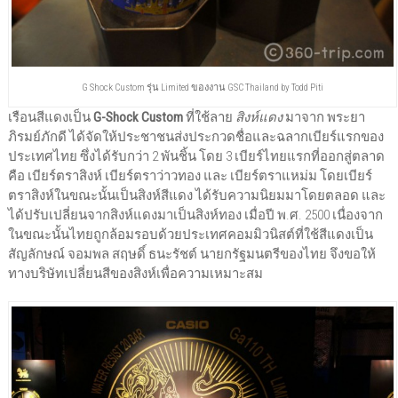
G Shock Custom รุ่น Limited ของงาน GSC Thailand by Todd Piti
เรือนสีแดงเป็น
G-Shock Custom
ที่ใช้ลาย
สิงห์แดง
มาจาก พระยา
ภิรมย์ภักดี ได้จัดให้ประชาชนส่งประกวดชื่อและฉลากเบียร์แรกของ
ประเทศไทย ซึ่งได้รับกว่า 2 พันชิ้น โดย 3 เบียร์ไทยแรกที่ออกสู่ตลาด
คือ เบียร์ตราสิงห์ เบียร์ตราว่าวทอง และ เบียร์ตราแหม่ม โดยเบียร์
ตราสิงห์ในขณะนั้นเป็นสิงห์สีแดง ได้รับความนิยมมาโดยตลอด และ
ได้ปรับเปลี่ยนจากสิงห์แดงมาเป็นสิงห์ทอง เมื่อปี พ.ศ. 2500 เนื่องจาก
ในขณะนั้นไทยถูกล้อมรอบด้วยประเทศคอมมิวนิสต์ที่ใช้สีแดงเป็น
สัญลักษณ์ จอมพล สฤษดิ์ ธนะรัชต์ นายกรัฐมนตรีของไทย จึงขอให้
ทางบริษัทเปลี่ยนสีของสิงห์เพื่อความเหมาะสม