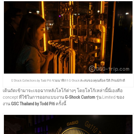
G Shock Collections by Todd Piti รวมนาฬิกา G-Shock สะสมของคุณต๊อด ปิติ ภิรมย์ภักดี
เดินถัดเข้ามาจะเจอฉากหลังโลโก้ต่างๆ โดยโลโก้เหล่านี้นี่เองคือ
concept ที่ใช้ในการออกแบบงาน
G-Shock Custom
รุ่น Limited ของ
งาน
GSC Thailand by Todd Piti
ครั้งนี้