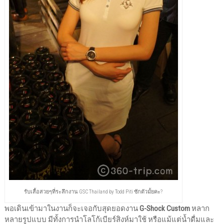
รับเสื้อสวยๆที่ระลึกงาน GSC Thailand by Todd Piti ซักตัวมั้ยคะ?
พอเดินเข้ามาในงานก็จะเจอกับสุดยอดงาน
G-Shock Custom
หลาก
หลายรูปแบบ มีทั้งการนำโลโก้เบียร์สิงห์มาใช้ หรือแม้แต่น้ำดื่มและ