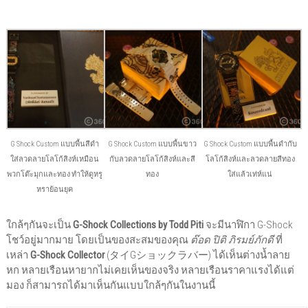
G Shock Custom แบบพื้นสีดำ
G Shock Custom แบบพื้นขาว
G Shock Custom แบบพื้นดำกับ
ใส่ลวดลายโลโก้สิงห์เหมือน
กับลวดลายโลโก้สิงห์และสี
โลโก้สิงห์และลวดลายสีทอง
พวกโต๊ะมุกและทอง ทำให้ดูหรู
ทอง
ใส่แล้วเท่ห์แน่
หราย้อนยุค
ใกล้ๆกันจะเป็น
G-Shock Collections by Todd Piti
จะมีนาฬิกา G-Shock
โชว์อยู่มากมาย โดยเป็นของสะสมของคุณ
ต๊อด ปิติ ภิรมย์ภักดี
ที่
เหล่า
G-Shock Collector
(タイGショックラバー) ได้เห็นต่างน้ำลาย
หก หลายเรือนหายากไม่เคยเห็นของจริง หลายเรือนราคาแรงได้แต่
มอง ก็สามารถได้มาเห็นกันแบบใกล้ๆกันในงานนี้