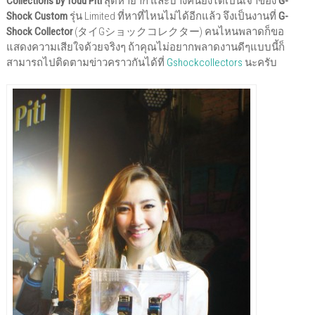
Collections by Todd Piti
สุดหายาก และบางคนยังได้เป็นเจ้าของ
G-
Shock Custom
รุ่น Limited ที่หาที่ไหนไม่ได้อีกแล้ว จึงเป็นงานที่
G-
Shock Collector
(タイGショックコレクター) คนไหนพลาดก็ขอ
แสดงความเสียใจด้วยจริงๆ ถ้าคุณไม่อยากพลาดงานดีๆแบบนี้ก็
สามารถไปติดตามข่าวคราวกันได้ที่
Gshockcollectors
นะครับ