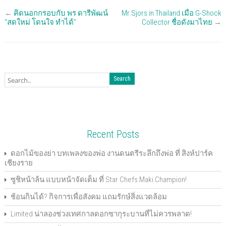
i
i
i
i
i
i
i
i
c
c
c
c
c
c
c
c
←
คิดนอกกรอบกับ พร ดารีพัฒน์
Mr.Sjors in Thailand เมื่อ G-Shock
k
k
k
k
k
k
k
k
t
t
t
t
t
t
t
t
“สดใหม่ โดนใจ ทำได้”
Collector ชื่อดังมาไทย
→
o
o
o
o
o
o
o
o
s
s
s
s
s
s
e
p
h
h
h
h
h
h
m
r
a
a
a
a
a
a
a
i
r
r
r
r
r
r
i
n
e
e
e
e
e
e
l
t
o
o
o
o
o
o
t
(
n
n
n
n
n
n
h
O
F
T
G
P
L
P
i
p
a
w
o
o
i
i
s
e
c
i
o
c
n
n
t
n
e
t
g
k
k
t
o
s
b
t
l
e
e
e
a
i
o
e
e
t
d
r
f
n
o
r
+
(
I
e
r
n
k
(
(
O
n
s
i
e
(
O
O
p
(
t
e
w
O
p
p
e
O
(
n
w
Recent Posts
p
e
e
n
p
O
d
i
e
n
n
s
e
p
(
n
n
s
s
i
n
e
O
d
ดอกไม้ของย่า บทเพลงของพ่อ งานดนตรีระลึกถึงพ่อ ที่ สิงห์ปาร์ค
s
i
i
n
s
n
p
o
i
n
n
n
i
s
e
w
เชียงราย
n
n
n
e
n
i
n
)
n
e
e
w
n
n
s
e
w
w
w
e
n
i
ซูชิหน้าล้น แบบหน้าจัดเต็ม ที่ Star Chefs Maki Champion!
w
w
w
i
w
e
n
w
i
i
n
w
w
n
i
n
n
d
i
w
e
ช้อนกินได้? กิจการเพื่อสังคม แถมรักษ์สิ่งแวดล้อม
n
d
d
o
n
i
w
d
o
o
w
d
n
w
Limited น่าลองช่วงเทศกาลดอกซากุระบานที่ไม่ควรพลาด!
o
w
w
)
o
d
i
w
)
)
w
o
n