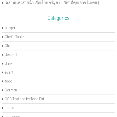
)
)
w
d
ฉลามแห่งสายน้ำ เรือเร็วฟอร์มูล่า 4 กีฬาที่คุณอาจไม่เคยรู้
)
o
w
)
Categories
burger
Chef's Table
Chinese
dessert
drink
event
food
German
GSC Thailand by Todd Piti
Japan
Japanese