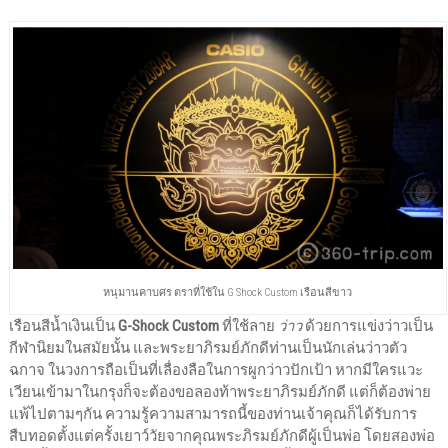
หนุมานคาบศร ตราที่ใช้ใน G Shock Custom เรือนสีขาว
เรือนสีน้ำเงินเป็น
G-Shock Custom
ที่ใช้ลาย
ว่าว
ด้วยการแข่งว่าวเป็น
กีฬานิยมในสมัยนั้น และพระยาภิรมย์ภักดีท่านเป็นนักเล่นว่าวตัว
ฉกาจ ในวงการถือเป็นที่เลื่องลือในการผูกว่าวปักเป้า หากมีใครแวะ
เวียนเข้ามาในกรุงก็จะต้องขอลองท้าพระยาภิรมย์ภักดี แต่ก็ต้องพ่าย
แพ้ไปตามๆกัน ความรู้ความสามารถนี้ของท่านเจ้าคุณก็ได้รับการ
สืบทอดตั้งแต่ครั้งเยาว์วัยจากคุณพระภิรมย์ภักดีผู้เป็นพ่อ โดยสองพ่อ