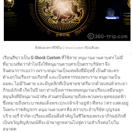
สิงห์แดง ตราที่ใช้ใน G Shock Custom เรือนสีแดง
เรือนสีขาวเป็น
G-Shock Custom
ที่ใช้ลาย
หนุมานมานคาบศร
ไม่มี
ที่มาแน่ชัดว่าทำไมจึงใช้หนุมานคาบศรเป็นตราบริษัทฯ จึง
จินตนาการเองว่า เพราะหนุมานเป็นเทพลิงที่มีฤทธิ์ เป็นตัวละคร
ตัวเอกในเรื่องรามเกียรติ์ และเป็นทหารของพระราม หนุมานเป็น
อมตะ ไม่มีวันตาย และมีบุคลิกที่เป็นชายชาตรีมากด้วยเสน่ห์ พระยา
ภิรมย์ภักดี เกิดในปีวอก ท่านจึงเคารพเทพหนุมานเปรียบเสมือนลูก
สมุนลิงที่มีหนุมานนำทัพ ส่วนศรนั้นหมายถึงสะพานพระพุทธยอดฟ้า
ซึ่งหมายถึงพระบาทสมเด็จพระปกเกล้าเจ้าอยู่หัว ที่ทรง 3 ศร แสดงอยู่
ในพระราชลัญจกร
หนุมานคาบศร
คือ ตราประจำบริษัท บุญรอด
บริวเวอรี่ จำกัด เปรียมเสมือนสิ่งสำคัญในชีวิตของพระยาภิรมย์ภักดี
เป็นขวัญสัญลักษณ์ที่จะนำพาลูกหลานไปสู่ความสำเร็จต่อไปใน
อนาคต