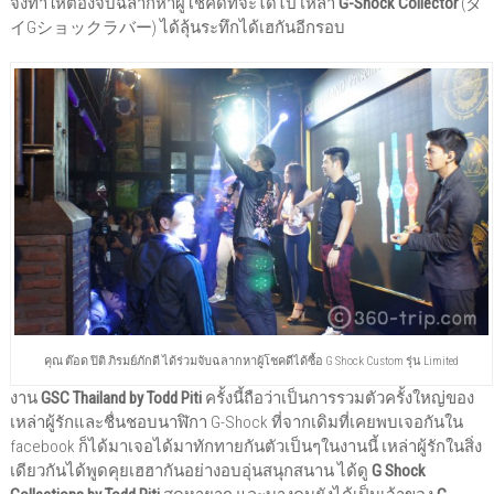
จึงทำให้ต้องจับฉลากหาผู้โชคดีที่จะได้ไป เหล่า
G-Shock Collector
(タ
イGショックラバー) ได้ลุ้นระทึกได้เฮกันอีกรอบ
คุณ ต๊อด ปิติ ภิรมย์ภักดี ได้ร่วมจับฉลากหาผู้โชคดีได้ซื้อ G Shock Custom รุ่น Limited
งาน
GSC Thailand by Todd Piti
ครั้งนี้ถือว่าเป็นการรวมตัวครั้งใหญ่ของ
เหล่าผู้รักและชื่นชอบนาฬิกา G-Shock ที่จากเดิมที่เคยพบเจอกันใน
facebook ก็ได้มาเจอได้มาทักทายกันตัวเป็นๆในงานนี้ เหล่าผู้รักในสิ่ง
เดียวกันได้พูดคุยเฮฮากันอย่างอบอุ่นสนุกสนาน ได้ดู
G Shock