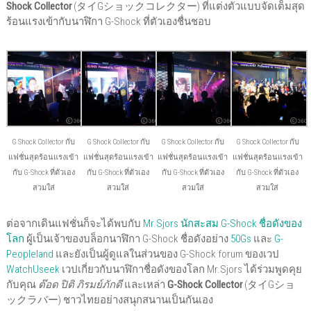
Shock Collector
(タイGショックコレクター) ที่แต่งตัวแบบจัดเต็มสุด
ร้อนแรงเข้ากับนาฬิกา G-Shock ที่ตัวเองชื่นชอบ
G Shock Collector กับ
G Shock Collector กับ
G Shock Collector กับ
G Shock Collector กับ
แฟชั่นสุดร้อนแรงเข้า
แฟชั่นสุดร้อนแรงเข้า
แฟชั่นสุดร้อนแรงเข้า
แฟชั่นสุดร้อนแรงเข้า
กับ G-Shock ที่ตัวเอง
กับ G-Shock ที่ตัวเอง
กับ G-Shock ที่ตัวเอง
กับ G-Shock ที่ตัวเอง
สวมใส่
สวมใส่
สวมใส่
สวมใส่
ต่อจากเดินแฟชั่นก็จะได้พบกับ
Mr.Sjors นักสะสม G-Shock ชื่อดังของ
โลก
ผู้เป็นเจ้าของบล็อกนาฬิกา G-Shock ชื่อดังอย่าง
50Gs
และ
G-
Peopleland
และยังเป็นผู้ดูแลในส่วนของ G-Shock forum ของเวป
WatchUseek
เวปเกี่ยวกับนาฬิกาชื่อดังของโลก Mr.Sjors ได้ร่วมพูดคุย
กับคุณ
ต๊อด ปิติ ภิรมย์ภักดี
และเหล่า
G-Shock Collector
(タイGショ
ックラバー) ชาวไทยอย่างสนุกสนานเป็นกันเอง