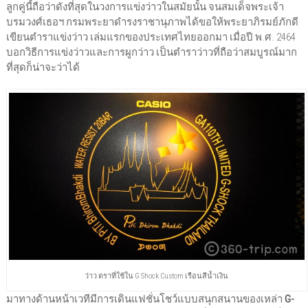
ลูกคู่นี้ถือว่าดังที่สุดในวงการแข่งว่าวในสมัยนั้น จนสมเด็จพระเจ้า
บรมวงศ์เธอฯ กรมพระยาดำรงราชานุภาพได้ขอให้พระยาภิรมย์ภักดี
เขียนตำราแข่งว่าว เล่มแรกของประเทศไทยออกมา เมื่อปี พ.ศ. 2464
บอกวิธีการแข่งว่าวและการผูกว่าว เป็นตำราว่าวที่ถือว่าสมบูรณ์มาก
ที่สุดก็น่าจะว่าได้
ว่าว ตราที่ใช้ใน G Shock Custom เรือนสีน้ำเงิน
มาทางด้านหน้าเวทีมีการเดินแฟชั่นโชว์แบบสนุกสนานของเหล่า
G-