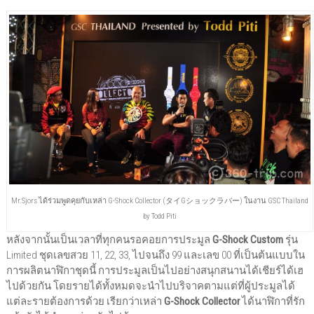
Mr.Sjors ได้ร่วมพูดคุยกับเหล่า G-Shock Collector (タイGショックラバー) ในงาน GSC Thailand
by Todd Piti
หลังจากนั้นเป็นเวลาที่ทุกคนรอคอยการประมูล
G-Shock Custom
รุ่น
Limited ชุดเลขสวย 11, 22, 33, ไปจนถึง 99 และเลข 00 ที่เป็นต้นแบบใน
การผลิตนาฬิกาชุดนี้ การประมูลเป็นไปอย่างสนุกสนานได้เชียร์ได้เฮ
ไปด้วยกัน โดยรายได้ทั้งหมดจะนำไปบริจาคตามแต่ที่ผู้ประมูลได้
แต่ละรายต้องการด้วย เรียกว่าเหล่า
G-Shock Collector
ได้นาฬิกาที่รัก