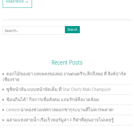
Read More →
t
t
t
t
t
t
t
t
o
o
o
o
o
o
o
o
s
s
s
s
s
s
e
p
h
h
h
h
h
h
m
r
a
a
a
a
a
a
a
i
r
r
r
r
r
r
i
n
e
e
e
e
e
e
l
t
o
o
o
o
o
o
t
(
n
n
n
n
n
n
h
O
F
T
G
P
L
P
i
p
a
w
o
o
i
i
s
e
c
i
o
c
n
n
t
n
e
t
g
k
k
t
o
s
b
t
l
e
e
e
a
i
o
e
e
t
d
r
f
n
o
r
+
(
I
e
r
n
k
(
(
O
n
s
i
e
Recent Posts
(
O
O
p
(
t
e
w
O
p
p
e
O
(
n
w
p
e
e
n
p
O
d
i
e
n
n
s
e
p
(
n
ดอกไม้ของย่า บทเพลงของพ่อ งานดนตรีระลึกถึงพ่อ ที่ สิงห์ปาร์ค
n
s
s
i
n
e
O
d
เชียงราย
s
i
i
n
s
n
p
o
i
n
n
n
i
s
e
w
n
n
n
e
n
i
n
)
ซูชิหน้าล้น แบบหน้าจัดเต็ม ที่ Star Chefs Maki Champion!
n
e
e
w
n
n
s
e
w
w
w
e
n
i
w
w
w
i
w
e
n
ช้อนกินได้? กิจการเพื่อสังคม แถมรักษ์สิ่งแวดล้อม
w
i
i
n
w
w
n
i
n
n
d
i
w
e
n
d
d
o
n
i
w
Limited น่าลองช่วงเทศกาลดอกซากุระบานที่ไม่ควรพลาด!
d
o
o
w
d
n
w
o
w
w
)
o
d
i
ฉลามแห่งสายน้ำ เรือเร็วฟอร์มูล่า 4 กีฬาที่คุณอาจไม่เคยรู้
w
)
)
w
o
n
)
)
w
d
)
o
w