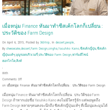
เมื่อหนุ่ม Finance หันมาทำชีสเค้กโลกก็เปลี่ยน :
ประวัติของ Farm Design
On April 6, 2015
,
Posted by
360-trip
,
In
dessert
,
people
,
By
cheesecake
,
dessert
,
Farm Design
,
singha
,
Yasuhiko Kaino
,
ชีสเค้กญี่ปุ่น
,
ชีสเค้ก
ญี่ปุ่นแท้ๆ
,
บุญรอดบริวเวอรี่
,
ประวัติของ Farm Design
,
ฟาร์มดีไซน์
ฮอกไกโด
,
สิงห์
,
With
Comments Off
on เมื่อหนุ่ม Finance หันมาทำชีสเค้กโลกก็เปลี่ยน : ประวัติของ Farm Design
เมื่อหนุ่ม Finance หันมาทำชีสเค้กโลกก็เปลี่ยน : ประวัติของ Farm
Design ถ้าหากเอ่ยชื่อ Yasuhiko Kaino คงไม่มีใครรู้จัก แต่พอพูดถึง
Farm Design หลายๆคนคงจะนึกถึง ชีสเค้กญี่ปุ่นแท้ๆ ที่เนื้อนุ่มละมุนได้