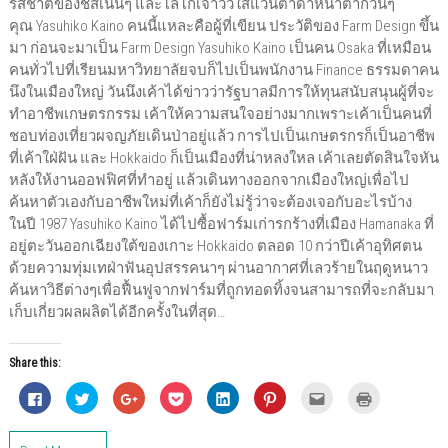
รสชาติของชีสเน้นๆ และโลโก้เจ้าวัวใส่แว่นตาดำหน้าตากวนๆ
คุณ Yasuhiko Kaino คนนี้แหละคือผู้ที่เขียน ประวัติของ Farm Design ขึ้น
มา ก่อนจะมาเป็น Farm Design Yasuhiko Kaino เป็นคน Osaka ที่เหมือน
คนทั่วไปที่เรียนมหาวิทยาลัยจบก็ไปเป็นพนักงาน Finance ธรรมดาคน
นึงในเมืองใหญ่ วันนึงเค้าได้ข่าวว่ารัฐบาลมีการให้ทุนสนับสนุนผู้ที่จะ
ทำอาชีพเกษตรกรรม เค้าให้ความสนใจอย่างมากเพราะเค้าเป็นคนที่
ชอบท่องเที่ยวผจญภัยเดินป่าอยู่แล้ว การไปเป็นเกษตรกรก็เป็นอาชีพ
ที่เค้าใฝ่ฝัน และ Hokkaido ก็เป็นเมืองที่น่าหลงใหล เค้าเลยตัดสินใจหัน
หลังให้งานออฟฟิศที่ทำอยู่ แล้วเดินทางออกจากเมืองใหญ่เพื่อไป
ค้นหาตัวเองกับอาชีพใหม่ที่เค้าก็ยังไม่รู้ว่าจะต้องเจอกับอะไรบ้าง
ในปี 1987 Yasuhiko Kaino ได้ไปซื้อฟาร์มเก่ารกร้างที่เมือง Hamanaka ที่
อยู่ตะวันออกเฉียงใต้ของเกาะ Hokkaido ตลอด 10 กว่าปีเค้าอุทิศตน
ด้วยความทุ่มเทฝ่าฟันอุปสรรคนาๆ ผ่านอากาศที่เลวร้ายในฤดูหนาว
ค้นหาวิธีต่างๆเพื่อฟื้นฟูจากฟาร์มที่ถูกทอดทิ้งจนสามารถที่จะกลับมา
เก็บเกี่ยวผลผลิตได้อีกครั้งในที่สุด…
Share this:
C
C
C
C
C
C
C
C
l
l
l
l
l
l
l
l
i
i
i
i
i
i
i
i
c
c
c
c
c
c
c
c
k
k
k
k
k
k
k
k