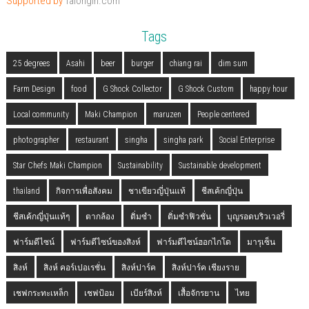
Supported by
Talongin.com
Tags
25 degrees
Asahi
beer
burger
chiang rai
dim sum
Farm Design
food
G Shock Collector
G Shock Custom
happy hour
Local community
Maki Champion
maruzen
People centered
photographer
restaurant
singha
singha park
Social Enterprise
Star Chefs Maki Champion
Sustainability
Sustainable development
thailand
กิจการเพื่อสังคม
ชาเขียวญี่ปุ่นแท้
ชีสเค้กญี่ปุ่น
ชีสเค้กญี่ปุ่นแท้ๆ
ตากล้อง
ติ่มซำ
ติ่มซำฟิวชั่น
บุญรอดบริวเวอรี่
ฟาร์มดีไซน์
ฟาร์มดีไซน์ของสิงห์
ฟาร์มดีไซน์ฮอกไกโด
มารุเซ็น
สิงห์
สิงห์ คอร์เปอเรชั่น
สิงห์ปาร์ค
สิงห์ปาร์ค เชียงราย
เชฟกระทะเหล็ก
เชฟป้อม
เบียร์สิงห์
เสื้อจักรยาน
ไทย